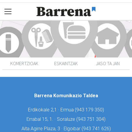
KOMERTZIOAK
ESKAINTZAK
JASO TA JAN
Barrena Komunikazio Taldea
Erdikokale 2,1 · Ermua (
943 179 350)
Errabal 15, 1. · Soraluze (
943 751 304)
Aita Agirre Plaza, 3 · Elgoibar (
943 741 626)