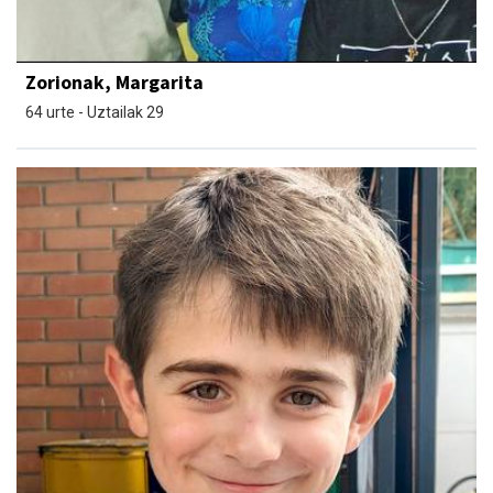
Zorionak, Margarita
64 urte - Uztailak 29