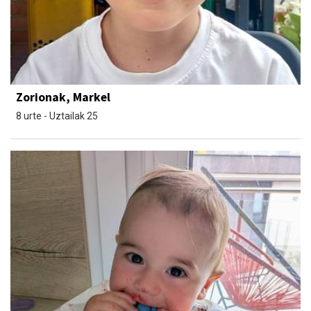
Zorionak, Markel
8 urte - Uztailak 25