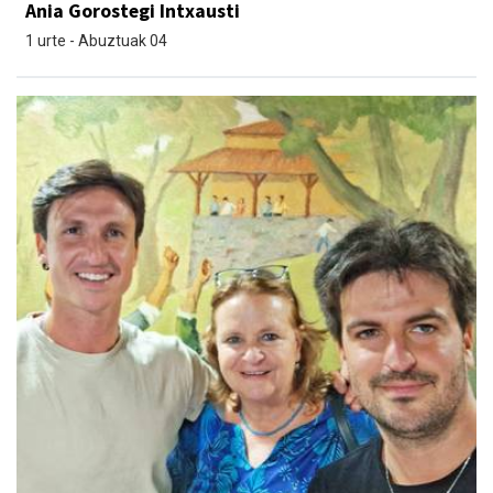
Ania Gorostegi Intxausti
1 urte - Abuztuak 04