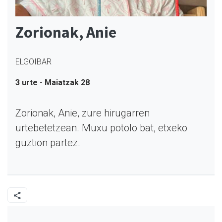
Zorionak, Anie
ELGOIBAR
3 urte - Maiatzak 28
Zorionak, Anie, zure hirugarren
urtebetetzean. Muxu potolo bat, etxeko
guztion partez.