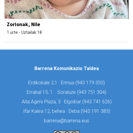
Zorionak, Nile
1 urte - Uztailak 18
Barrena Komunikazio Taldea
Erdikokale 2,1 · Ermua (
943 179 350)
Errabal 15, 1. · Soraluze (
943 751 304)
Aita Agirre Plaza, 3 · Elgoibar (
943 741 626)
Ifar Kalea 12, behea · Deba (
943 191 383)
barrena@barrena.eus