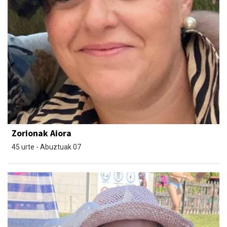
Zorionak Aiora
45 urte - Abuztuak 07