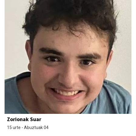
Zorionak Suar
15 urte - Abuztuak 04