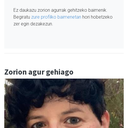
Ez daukazu zorion agurrak gehitzeko baimenik.
Begiratu
zure profilko baimenetan
hori hobetzeko
zer egin dezakezun.
Zorion agur gehiago