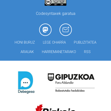
Codesyntaxek garatua
HONI BURUZ
LEGE OHARRA
PUBLIZITATEA
ARAUAK
HARREMANETARAKO
RSS