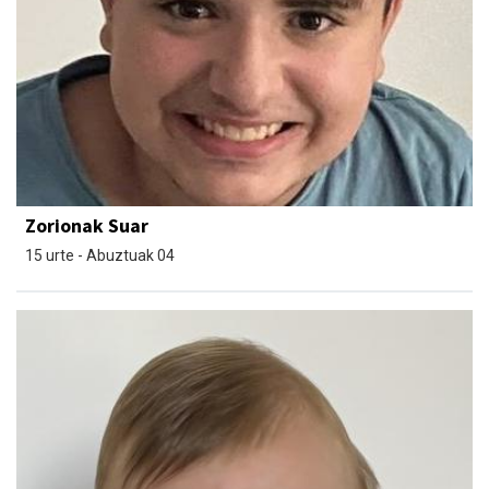
Zorionak Suar
15 urte - Abuztuak 04