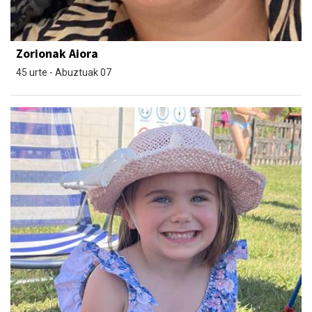
Zorionak Aiora
45 urte - Abuztuak 07