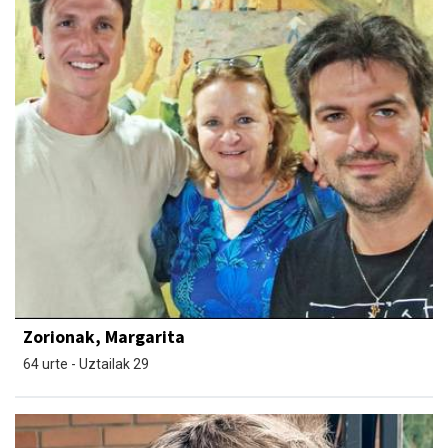
Zorionak, Margarita
64 urte - Uztailak 29