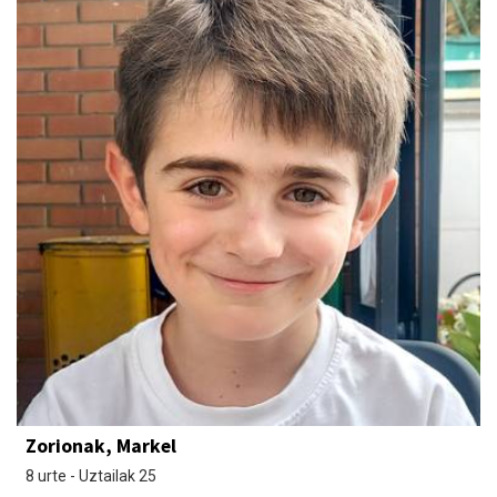
Zorionak, Markel
8 urte - Uztailak 25