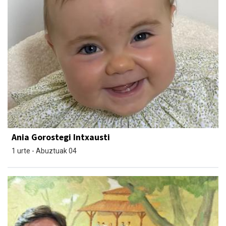
Ania Gorostegi Intxausti
1 urte - Abuztuak 04