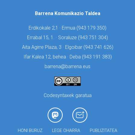
Barrena Komunikazio Taldea
Erdikokale 2,1 · Ermua (
943 179 350)
Errabal 15, 1. · Soraluze (
943 751 304)
Aita Agirre Plaza, 3 · Elgoibar (
943 741 626)
Ifar Kalea 12, behea · Deba (
943 191 383)
barrena@barrena.eus
Codesyntaxek garatua
HONI BURUZ
LEGE OHARRA
PUBLIZITATEA