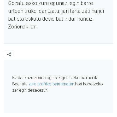
Gozatu asko zure egunaz, egin barre
urteen truke, dantzatu, jan tarta zati handi
bat eta eskatu desio bat indar handiz,
Zorionak Ian!
Ez daukazu zorion agurrak gehitzeko baimenik.
Begiratu
zure profilko baimenetan
hori hobetzeko
zer egin dezakezun.