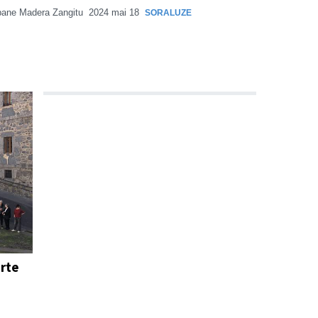
ane Madera Zangitu
2024 mai 18
SORALUZE
arte