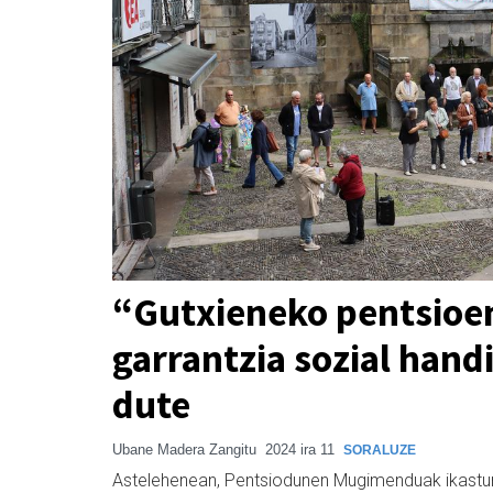
“Gutxieneko pentsioen
garrantzia sozial hand
dute
Ubane Madera Zangitu
2024 ira 11
SORALUZE
Astelehenean, Pentsiodunen Mugimenduak ikasturt