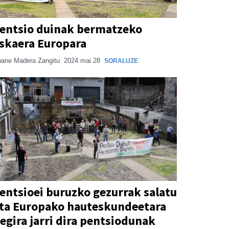
entsio duinak bermatzeko
skaera Europara
ane Madera Zangitu
2024 mai 28
SORALUZE
entsioei buruzko gezurrak salatu
ta Europako hauteskundeetara
egira jarri dira pentsiodunak