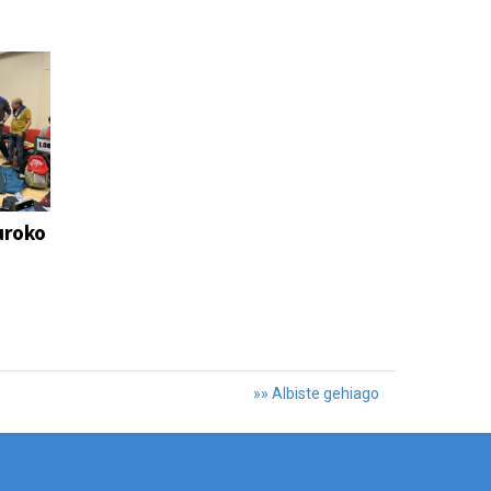
uroko
»» Albiste gehiago