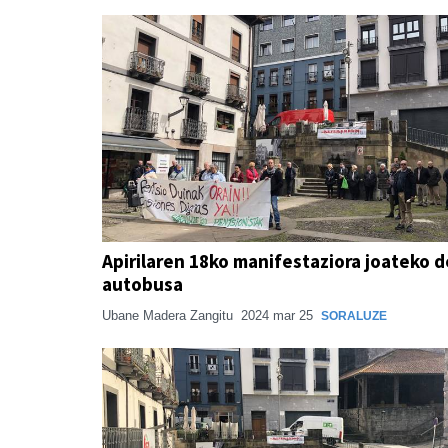
Apirilaren 18ko manifestaziora joateko d
autobusa
Ubane Madera Zangitu
2024 mar 25
SORALUZE