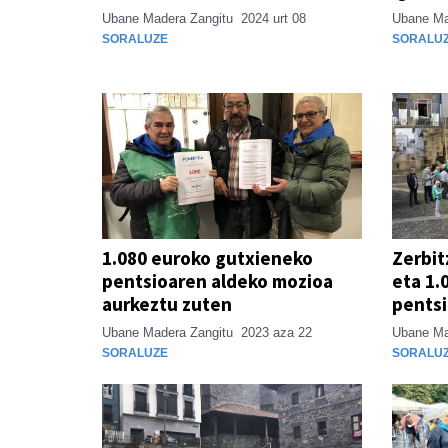
Ubane Madera Zangitu
2024 urt 08
Ubane Ma
SORALUZE
SORALU
1.080 euroko gutxieneko
Zerbit
pentsioaren aldeko mozioa
eta 1.
aurkeztu zuten
pentsi
Ubane Madera Zangitu
2023 aza 22
Ubane Ma
SORALUZE
SORALU