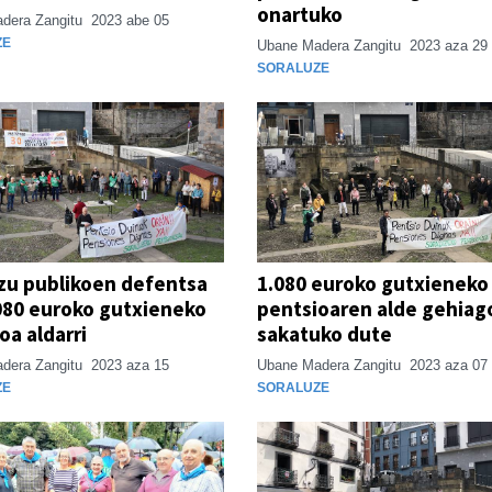
onartuko
dera Zangitu
2023 abe 05
ZE
Ubane Madera Zangitu
2023 aza 29
SORALUZE
zu publikoen defentsa
1.080 euroko gutxieneko
080 euroko gutxieneko
pentsioaren alde gehiag
oa aldarri
sakatuko dute
dera Zangitu
2023 aza 15
Ubane Madera Zangitu
2023 aza 07
ZE
SORALUZE