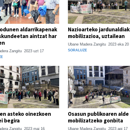
iodunen aldarrikapenak
Nazioarteko jardunaldiak
kundeetan aintzat har
mobilizazioa, uztailean
en
Ubane Madera Zangitu
2023 eka 20
SORALUZE
dera Zangitu
2023 uzt 17
ZE
en asteko oinezkoen
Osasun publikoaren alde
i begira
mobilizatzeko gonbita
dera Zangitu
2023 mai 16
Ubane Madera Zangitu
2023 api 17