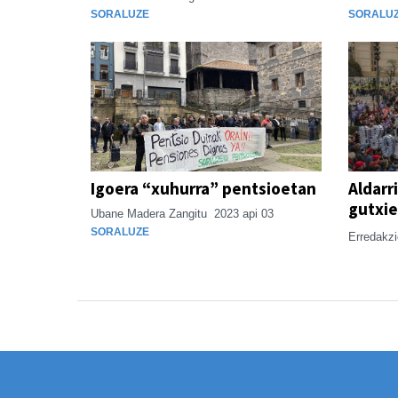
SORALUZE
SORALU
Igoera “xuhurra” pentsioetan
Aldarr
gutxie
Ubane Madera Zangitu
2023 api 03
SORALUZE
Erredakz