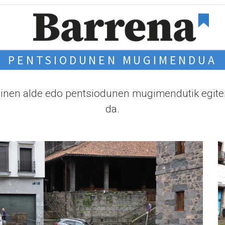
PENTSIODUNEN MUGIMENDUA
uinen alde edo pentsiodunen mugimendutik egite
da.