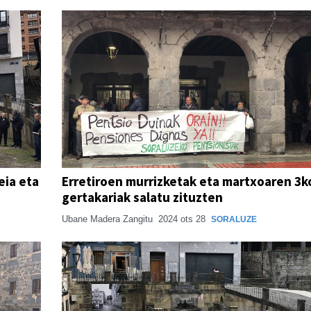
eia eta
Erretiroen murrizketak eta martxoaren 3k
gertakariak salatu zituzten
Ubane Madera Zangitu
2024 ots 28
SORALUZE