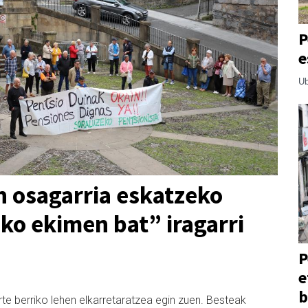
P
e
Ub
 osagarria eskatzeko
iko ekimen bat” iragarri
P
e
b
e berriko lehen elkarretaratzea egin zuen. Besteak