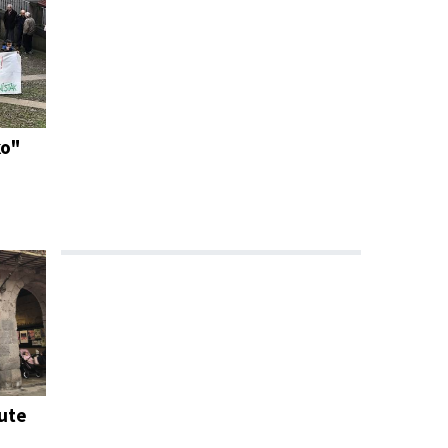
ko"
ute