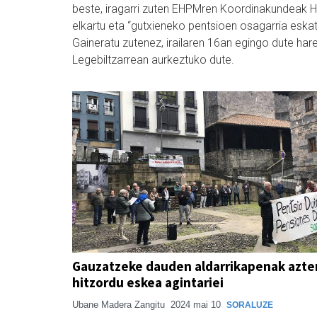
beste, iragarri zuten EHPMren Koordinakundeak He
elkartu eta “gutxieneko pentsioen osagarria eskat
Gaineratu zutenez, irailaren 16an egingo dute hare
Legebiltzarrean aurkeztuko dute.
Gauzatzeke dauden aldarrikapenak azte
hitzordu eskea agintariei
Ubane Madera Zangitu
2024 mai 10
SORALUZE