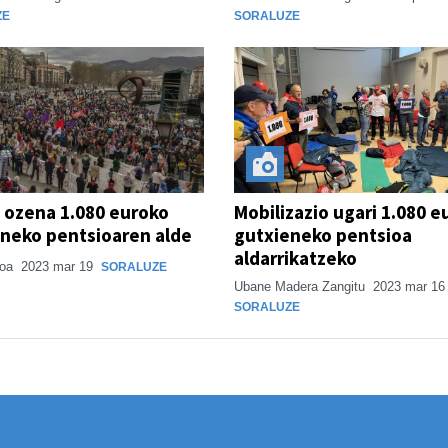
ZE
SORALUZE
i ozena 1.080 euroko
Mobilizazio ugari 1.080 e
neko pentsioaren alde
gutxieneko pentsioa
aldarrikatzeko
ioa
2023 mar 19
SORALUZE
Ubane Madera Zangitu
2023 mar 16
SORALUZE