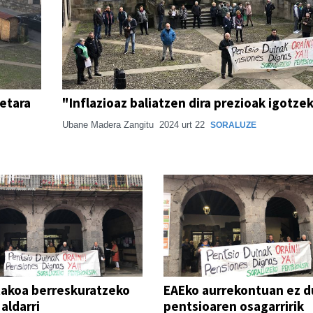
oetara
"Inflazioaz baliatzen dira prezioak igotze
Ubane Madera Zangitu
2024 urt 22
SORALUZE
akoa berreskuratzeko
EAEko aurrekontuan ez d
 aldarri
pentsioaren osagarririk