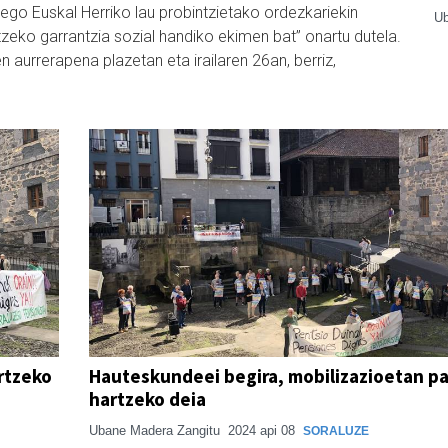
go Euskal Herriko lau probintzietako ordezkariekin
Ub
zeko garrantzia sozial handiko ekimen bat” onartu dutela.
n aurrerapena plazetan eta irailaren 26an, berriz,
rtzeko
Hauteskundeei begira, mobilizazioetan p
hartzeko deia
Ubane Madera Zangitu
2024 api 08
SORALUZE