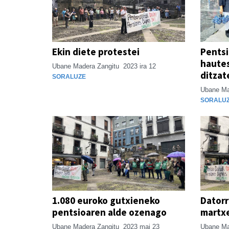
Ekin diete protestei
Pents
hautes
Ubane Madera Zangitu
2023 ira 12
ditzat
SORALUZE
Ubane Ma
SORALU
1.080 euroko gutxieneko
Datorr
pentsioaren alde ozenago
martxe
Ubane Madera Zangitu
2023 mai 23
Ubane Ma