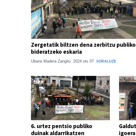
Zergetatik biltzen dena zerbitzu publik
bideratzeko eskaria
Ubane Madera Zangitu
2024 ots 07
SORALUZE
6. urtez pentsio publiko
Galdut
duinak aldarrikatzen
igoera