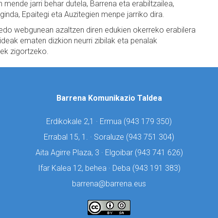
ende jarri behar dutela, Barrena eta erabiltzailea,
nda, Epaitegi eta Auzitegien menpe jarriko dira.
n edo webgunean azaltzen diren edukien okerreko erabilera
eak ematen dizkion neurri zibilak eta penalak
ek zigortzeko.
Barrena Komunikazio Taldea
Erdikokale 2,1 · Ermua (
943 179 350)
Errabal 15, 1. · Soraluze (
943 751 304)
Aita Agirre Plaza, 3 · Elgoibar (
943 741 626)
Ifar Kalea 12, behea · Deba (
943 191 383)
barrena@barrena.eus