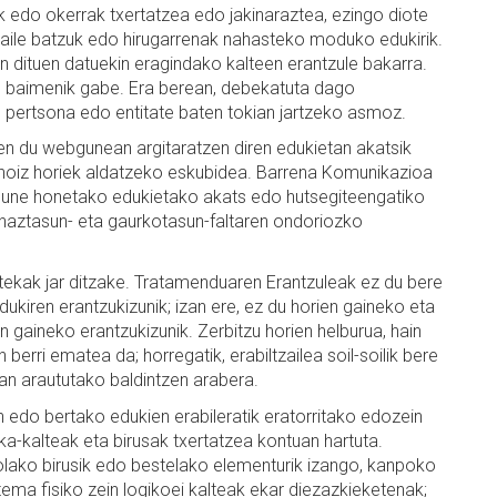
ak edo okerrak txertatzea edo jakinaraztea, ezingo diote
zaile batzuk edo hirugarrenak nahasteko moduko edukirik.
n dituen datuekin eragindako kalteen erantzule bakarra.
ren baimenik gabe. Era berean, debekatuta dago
te pertsona edo entitate baten tokian jartzeko asmoz.
en du webgunean argitaratzen diren edukietan akatsik
noiz horiek aldatzeko eskubidea. Barrena Komunikazioa
gune honetako edukietako akats edo hutsegiteengatiko
zehaztasun- eta gaurkotasun-faltaren ondoriozko
kak jar ditzake. Tratamenduaren Erantzuleak ez du bere
ukiren erantzukizunik; izan ere, ez du horien gaineko eta
n gaineko erantzukizunik. Zerbitzu horien helburua, hain
n berri ematea da; horregatik, erabiltzailea soil-soilik bere
an araututako baldintzen arabera.
do bertako edukien erabileratik eratorritako edozein
ka-kalteak eta birusak txertatzea kontuan hartuta.
lako birusik edo bestelako elementurik izango, kanpoko
stema fisiko zein logikoei kalteak ekar diezazkieketenak;