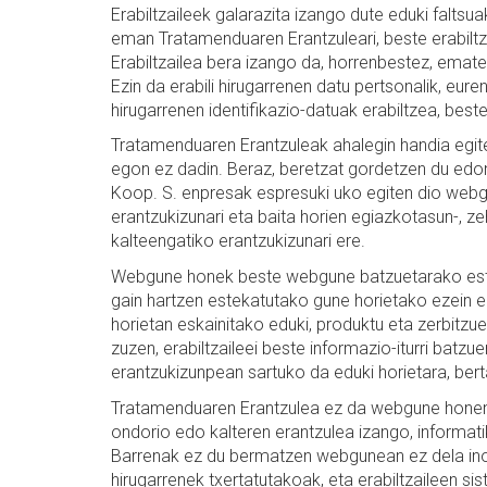
Erabiltzaileek galarazita izango dute eduki faltsu
eman Tratamenduaren Erantzuleari, beste erabilt
Erabiltzailea bera izango da, horrenbestez, emate
Ezin da erabili hirugarrenen datu pertsonalik, eu
hirugarrenen identifikazio-datuak erabiltzea, bes
Tratamenduaren Erantzuleak ahalegin handia egit
egon ez dadin. Beraz, beretzat gordetzen du edo
Koop. S. enpresak espresuki uko egiten dio web
erantzukizunari eta baita horien egiazkotasun-, 
kalteengatiko erantzukizunari ere.
Webgune honek beste webgune batzuetarako este
gain hartzen estekatutako gune horietako ezein ed
horietan eskainitako eduki, produktu eta zerbitzue
zuzen, erabiltzaileei beste informazio-iturri batzue
erantzukizunpean sartuko da eduki horietara, bert
Tratamenduaren Erantzulea ez da webgune honen e
ondorio edo kalteren erantzulea izango, informati
Barrenak ez du bermatzen webgunean ez dela ino
hirugarrenek txertatutakoak, eta erabiltzaileen si