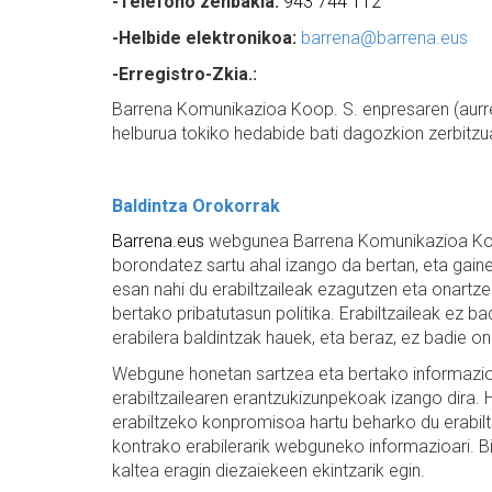
-Telefono zenbakia:
943 744 112
-Helbide elektronikoa:
barrena@barrena.eus
-Erregistro-Zkia.:
Barrena Komunikazioa Koop. S. enpresaren (aurr
helburua tokiko hedabide bati dagozkion zerbitz
Baldintza Orokorrak
Barrena.eus
webgunea Barrena Komunikazioa Koop
borondatez sartu ahal izango da bertan, eta gai
esan nahi du erabiltzaileak ezagutzen eta onartzen
bertako pribatutasun politika. Erabiltzaileak ez ba
erabilera baldintzak hauek, eta beraz, ez badie
Webgune honetan sartzea eta bertako informazioari
erabiltzailearen erantzukizunpekoak izango dira.
erabiltzeko konpromisoa hartu beharko du erabiltz
kontrako erabilerarik webguneko informazioari. B
kaltea eragin diezaiekeen ekintzarik egin.