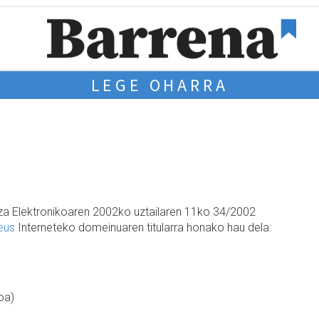
LEGE OHARRA
tza Elektronikoaren 2002ko uztailaren 11ko 34/2002
eus
Interneteko domeinuaren titularra honako hau dela:
oa)