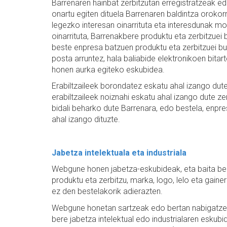
Barrenaren hainbat zerbitzutan erregistratzeak ed
onartu egiten dituela Barrenaren baldintza orokorr
legezko interesan oinarrituta eta interesdunak 
oinarrituta, Barrenakbere produktu eta zerbitzuei
beste enpresa batzuen produktu eta zerbitzuei bur
posta arruntez, hala baliabide elektronikoen bitar
honen aurka egiteko eskubidea.
Erabiltzaileek borondatez eskatu ahal izango dute
erabiltzaileek noiznahi eskatu ahal izango dute z
bidali beharko dute Barrenara, edo bestela, enpres
ahal izango dituzte.
Jabetza intelektuala eta industriala
Webgune honen jabetza-eskubideak, eta baita bertak
produktu eta zerbitzu, marka, logo, lelo eta gain
ez den bestelakorik adierazten.
Webgune honetan sartzeak edo bertan nabigatzeak
bere jabetza intelektual edo industrialaren eskubid