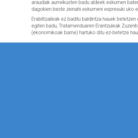
araudiak aurreikusten badu aldeek eskumen baten m
dagokien beste zeinahi eskumeni espresuki uko egi
Erabiltzaileak ez baditu baldintza hauek betetze
egiten badu, Tratamenduaren Erantzuleak Zuzenbid
(ekonomikoak barne) hartuko ditu ez-betetze hau