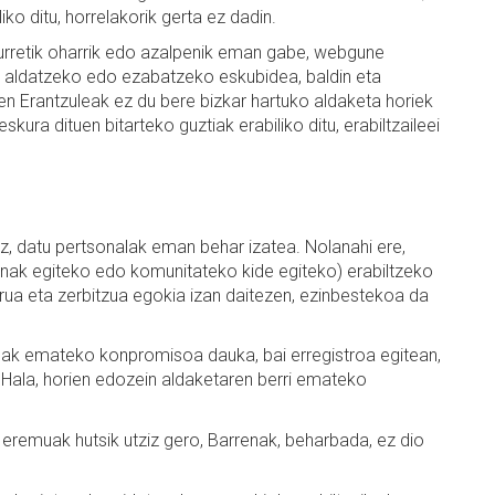
iko ditu, horrelakorik gerta ez dadin.
aurretik oharrik edo azalpenik eman gabe, webgune
a aldatzeko edo ezabatzeko eskubidea, baldin eta
n Erantzuleak ez du bere bizkar hartuko aldaketa horiek
kura dituen bitarteko guztiak erabiliko ditu, erabiltzaileei
, datu pertsonalak eman behar izatea. Nolanahi ere,
kinak egiteko edo komunitateko kide egiteko) erabiltzeko
ua eta zerbitzua egokia izan daitezen, ezinbestekoa da
tuak emateko konpromisoa dauka, bai erregistroa egitean,
 Hala, horien edozein aldaketaren berri emateko
 eremuak hutsik utziz gero, Barrenak, beharbada, ez dio