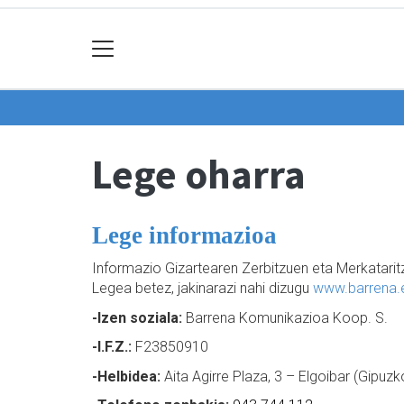
Lege oharra
Lege informazioa
Informazio Gizartearen Zerbitzuen eta Merkatari
Legea betez, jakinarazi nahi dizugu
www.barrena.
-Izen soziala:
Barrena Komunikazioa Koop. S.
-I.F.Z.:
F23850910
-Helbidea:
Aita Agirre Plaza, 3 – Elgoibar (Gipuzk