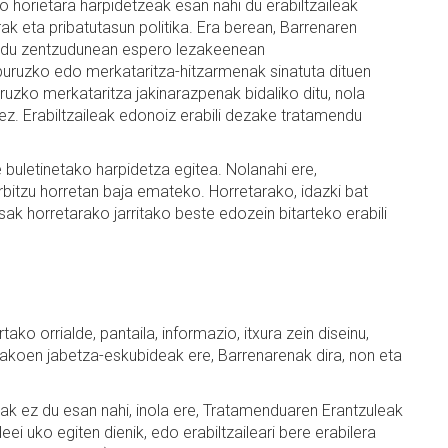
o horietara harpidetzeak esan nahi du erabiltzaileak
ak eta pribatutasun politika. Era berean, Barrenaren
modu zentzudunean espero lezakeenean
 buruzko edo merkataritza-hitzarmenak sinatuta dituen
uzko merkataritza jakinarazpenak bidaliko ditu, nola
tez. Erabiltzaileak edonoiz erabili dezake tratamendu
 buletinetako harpidetza egitea. Nolanahi ere,
erbitzu horretan baja emateko. Horretarako, idazki bat
ak horretarako jarritako beste edozein bitarteko erabili
o orrialde, pantaila, informazio, itxura zein diseinu,
erakoen jabetza-eskubideak ere, Barrenarenak dira, non eta
 ez du esan nahi, inola ere, Tratamenduaren Erantzuleak
eei uko egiten dienik, edo erabiltzaileari bere erabilera