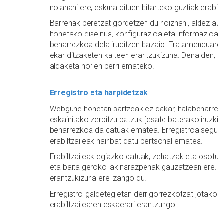
nolanahi ere, eskura dituen bitarteko guztiak erabil
Barrenak beretzat gordetzen du noiznahi, aldez 
honetako diseinua, konfigurazioa eta informazio
beharrezkoa dela iruditzen bazaio. Tratamenduare
ekar ditzaketen kalteen erantzukizuna. Dena den, es
aldaketa horien berri emateko.
Erregistro eta harpidetzak
Webgune honetan sartzeak ez dakar, halabeharrez
eskainitako zerbitzu batzuk (esate baterako iruz
beharrezkoa da datuak ematea. Erregistroa segur
erabiltzaileak hainbat datu pertsonal ematea.
Erabiltzaileak egiazko datuak, zehatzak eta oso
eta baita geroko jakinarazpenak gauzatzean ere.
erantzukizuna ere izango du.
Erregistro-galdetegietan derrigorrezkotzat jotako
erabiltzailearen eskaerari erantzungo.