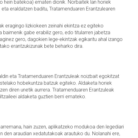
 hein batekoa) ematen dionik. Norbaitek lan horiek
 eta eraldatzen baditu, Tratamenduaren Erantzulearen
ak eragingo lizkiokeen zeinahi ekintza ez egiteko
aimenik gabe erabiliz gero, edo titularren jabetza
eraginez gero, dagokien lege-ekintzak egikaritu ahal izango
ritako erantzukizunak bete beharko dira.
baldin eta Tratamenduaren Erantzuleak noizbait egokitzat
bestelako hobekuntza batzuk egiteko. Aldaketa horiek
zen diren unetik aurrera. Tratamenduaren Erantzuleak
biltzaileei aldaketa guztien berri emateko.
 harremana, hain zuzen, aplikatzeko modukoa den legediari
an den araudian xedatutakoak arautuko du. Nolanahi ere,