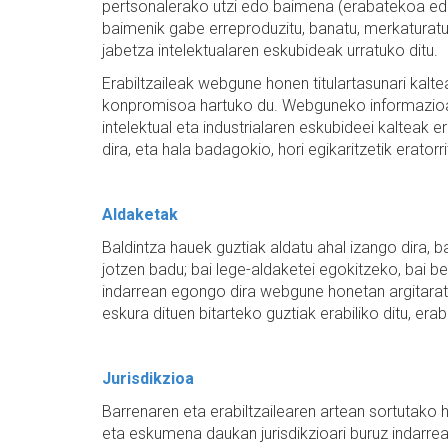
pertsonalerako utzi edo baimena (erabatekoa edo
baimenik gabe erreproduzitu, banatu, merkaturatu
jabetza intelektualaren eskubideak urratuko ditu.
Erabiltzaileak webgune honen titulartasunari kalte
konpromisoa hartuko du. Webguneko informazioa b
intelektual eta industrialaren eskubideei kalteak 
dira, eta hala badagokio, hori egikaritzetik erator
Aldaketak
Baldintza hauek guztiak aldatu ahal izango dira, 
jotzen badu; bai lege-aldaketei egokitzeko, bai 
indarrean egongo dira webgune honetan argitarat
eskura dituen bitarteko guztiak erabiliko ditu, era
Jurisdikzioa
Barrenaren eta erabiltzailearen artean sortutako
eta eskumena daukan jurisdikzioari buruz indarre