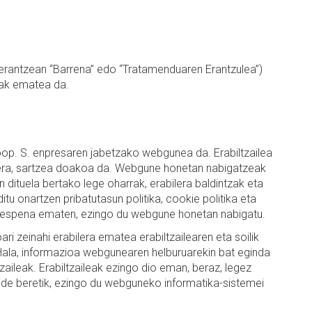
erantzean “Barrena” edo “Tratamenduaren Erantzulea”)
uak ematea da.
. S. enpresaren jabetzako webgunea da. Erabiltzailea
nera, sartzea doakoa da. Webgune honetan nabigatzeak
 dituela bertako lege oharrak, erabilera baldintzak eta
ditu onartzen pribatutasun politika, cookie politika eta
 onespena ematen, ezingo du webgune honetan nabigatu.
 zeinahi erabilera ematea erabiltzailearen eta soilik
 Hala, informazioa webgunearen helburuarekin bat eginda
aileak. Erabiltzaileak ezingo dio eman, beraz, legez
ide beretik, ezingo du webguneko informatika-sistemei