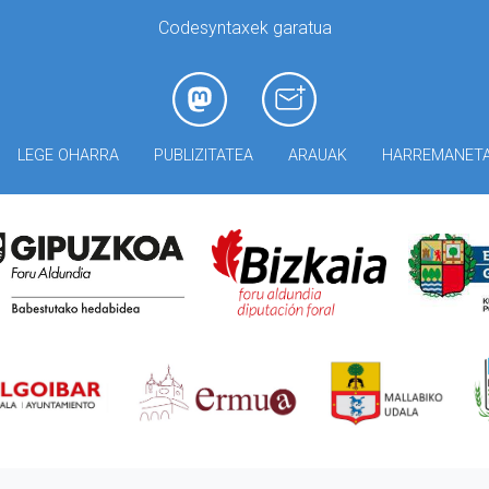
Codesyntaxek garatua
LEGE OHARRA
PUBLIZITATEA
ARAUAK
HARREMANET