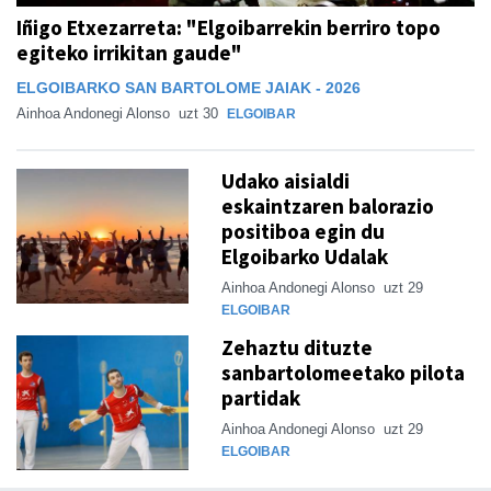
Iñigo Etxezarreta: "Elgoibarrekin berriro topo
egiteko irrikitan gaude"
ELGOIBARKO SAN BARTOLOME JAIAK - 2026
Ainhoa Andonegi Alonso
uzt 30
ELGOIBAR
Udako aisialdi
eskaintzaren balorazio
positiboa egin du
Elgoibarko Udalak
Ainhoa Andonegi Alonso
uzt 29
ELGOIBAR
Zehaztu dituzte
sanbartolomeetako pilota
partidak
Ainhoa Andonegi Alonso
uzt 29
ELGOIBAR