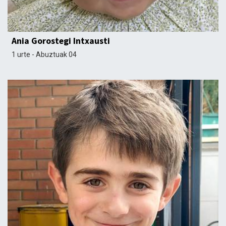
Ania Gorostegi Intxausti
1 urte - Abuztuak 04