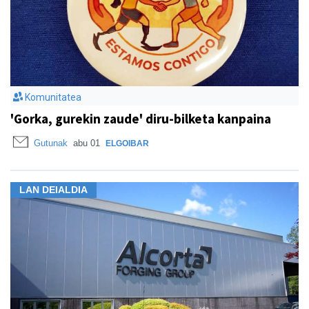
Komunitatea
'Gorka, gurekin zaude' diru-bilketa kanpaina
Gutunak
abu 01
ELGOIBAR
LAN DEIALDIA