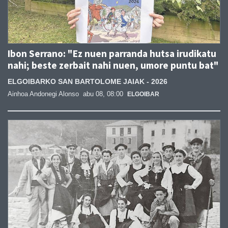
Ibon Serrano: "Ez nuen parranda hutsa irudikatu
nahi; beste zerbait nahi nuen, umore puntu bat"
ELGOIBARKO SAN BARTOLOME JAIAK - 2026
Ainhoa Andonegi Alonso
abu 08, 08:00
ELGOIBAR