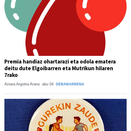
Premia handiaz ohartarazi eta odola ematera
deitu dute Elgoibarren eta Mutrikun hilaren
7rako
Ainara Argoitia Arano
abu 04
DEBABARRENA