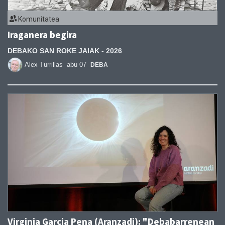
Komunitatea
Iraganera begira
DEBAKO SAN ROKE JAIAK - 2026
Alex Turrillas
abu 07
DEBA
Virginia Garcia Pena (Aranzadi): "Debabarrenean