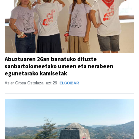
Abuztuaren 26an banatuko dituzte
sanbartolomeetako umeen eta nerabeen
egunetarako kamisetak
Asier Orbea Ostolaza
uzt 29
ELGOIBAR