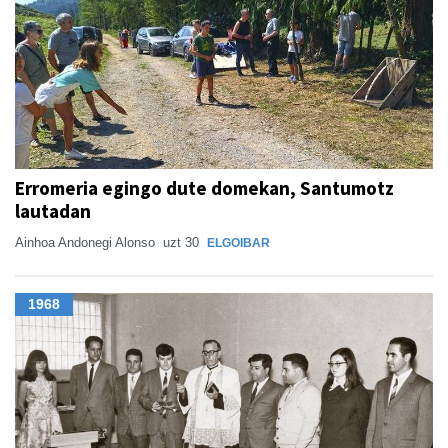
Erromeria egingo dute domekan, Santumotz
lautadan
Ainhoa Andonegi Alonso
uzt 30
ELGOIBAR
1968