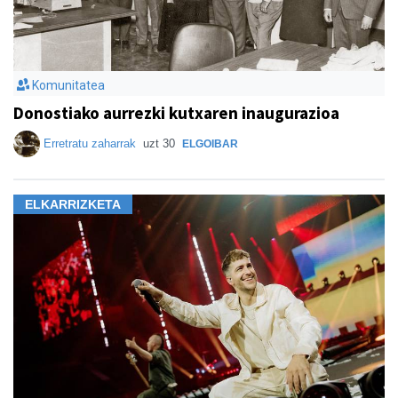
Komunitatea
Donostiako aurrezki kutxaren inaugurazioa
Erretratu zaharrak
uzt 30
ELGOIBAR
ELKARRIZKETA