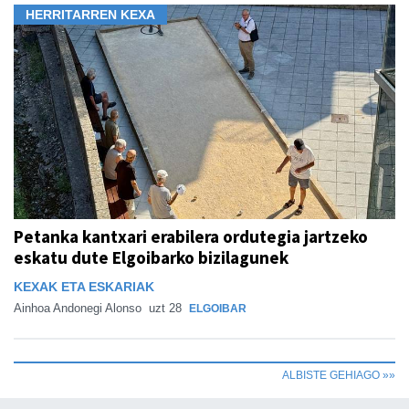
HERRITARREN KEXA
Petanka kantxari erabilera ordutegia jartzeko
eskatu dute Elgoibarko bizilagunek
KEXAK ETA ESKARIAK
Ainhoa Andonegi Alonso
uzt 28
ELGOIBAR
ALBISTE GEHIAGO »»