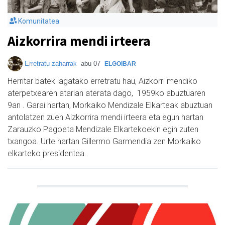
Komunitatea
Aizkorrira mendi irteera
Erretratu zaharrak
abu 07
ELGOIBAR
Herritar batek lagatako erretratu hau, Aizkorri mendiko
aterpetxearen atarian aterata dago, 1959ko abuztuaren
9an . Garai hartan, Morkaiko Mendizale Elkarteak abuztuan
antolatzen zuen Aizkorrira mendi irteera eta egun hartan
Zarauzko Pagoeta Mendizale Elkartekoekin egin zuten
txangoa. Urte hartan Gillermo Garmendia zen Morkaiko
elkarteko presidentea.