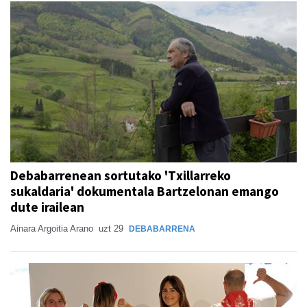
Debabarrenean sortutako 'Txillarreko
sukaldaria' dokumentala Bartzelonan emango
dute irailean
Ainara Argoitia Arano
uzt 29
DEBABARRENA