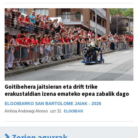
Goitibehera jaitsieran eta drift trike
erakustaldian izena emateko epea zabalik dago
ELGOIBARKO SAN BARTOLOME JAIAK - 2026
Ainhoa Andonegi Alonso
uzt 31
ELGOIBAR
Zorion agurrak