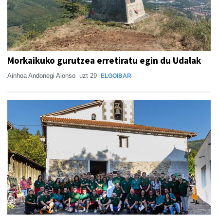
Morkaikuko gurutzea erretiratu egin du Udalak
Ainhoa Andonegi Alonso
uzt 29
ELGOIBAR