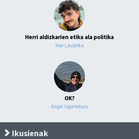
Herri aldizkarien etika ala politika
Iker Lauzirika
OK?
Angel Ugarteburu
Ikusienak