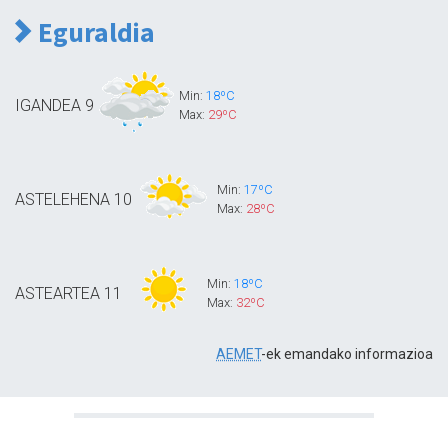
Eguraldia
Min:
18ºC
IGANDEA
9
Max:
29ºC
Min:
17ºC
ASTELEHENA
10
Max:
28ºC
Min:
18ºC
ASTEARTEA
11
Max:
32ºC
AEMET
-ek emandako informazioa