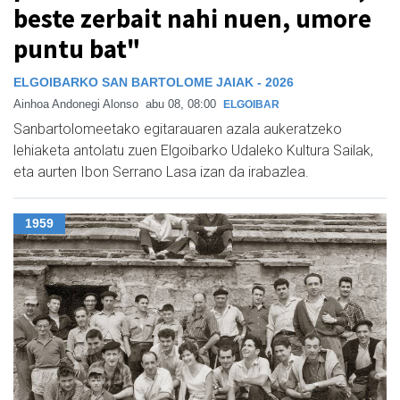
beste zerbait nahi nuen, umore
puntu bat"
ELGOIBARKO SAN BARTOLOME JAIAK - 2026
Ainhoa Andonegi Alonso
abu 08, 08:00
ELGOIBAR
Sanbartolomeetako egitarauaren azala aukeratzeko
lehiaketa antolatu zuen Elgoibarko Udaleko Kultura Sailak,
eta aurten Ibon Serrano Lasa izan da irabazlea.
1959