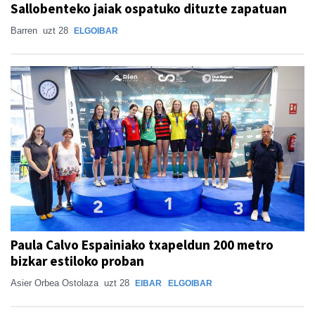
Sallobenteko jaiak ospatuko dituzte zapatuan
Barren
uzt 28
ELGOIBAR
Paula Calvo Espainiako txapeldun 200 metro
bizkar estiloko proban
Asier Orbea Ostolaza
uzt 28
EIBAR
ELGOIBAR