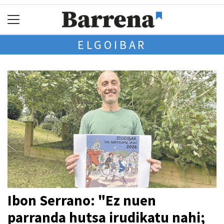
ELGOIBAR
Ibon Serrano: "Ez nuen
parranda hutsa irudikatu nahi;