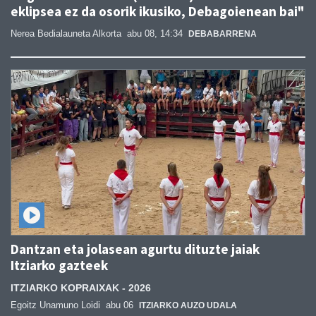
eklipsea ez da osorik ikusiko, Debagoienean bai"
Nerea Bedialauneta Alkorta
abu 08, 14:34
DEBABARRENA
Dantzan eta jolasean agurtu dituzte jaiak
Itziarko gazteek
ITZIARKO KOPRAIXAK - 2026
Egoitz Unamuno Loidi
abu 06
ITZIARKO AUZO UDALA