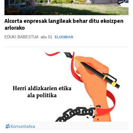
Alcorta enpresak langileak behar ditu ekoizpen
arlorako
EDUKI BABESTUA
abu 01
ELGOIBAR
Komunitatea