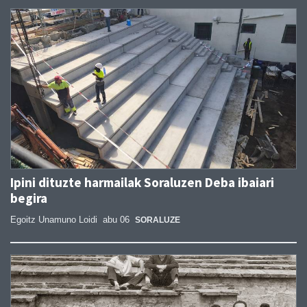
Ipini dituzte harmailak Soraluzen Deba ibaiari
begira
Egoitz Unamuno Loidi
abu 06
SORALUZE