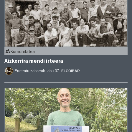
Komunitatea
Aizkorrira mendi irteera
Erretratu zaharrak
abu 07
ELGOIBAR