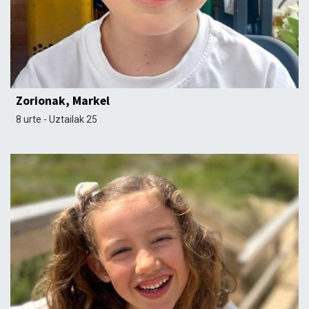
Zorionak, Markel
8 urte - Uztailak 25