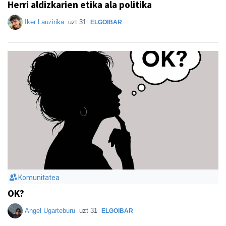
Herri aldizkarien etika ala politika
Iker Lauzirika
uzt 31
ELGOIBAR
Komunitatea
OK?
Angel Ugarteburu
uzt 31
ELGOIBAR