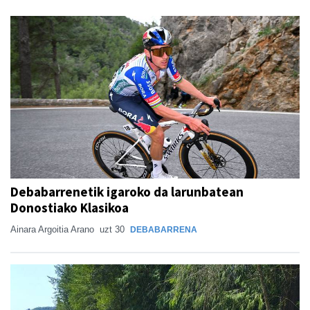
Debabarrenetik igaroko da larunbatean
Donostiako Klasikoa
Ainara Argoitia Arano
uzt 30
DEBABARRENA