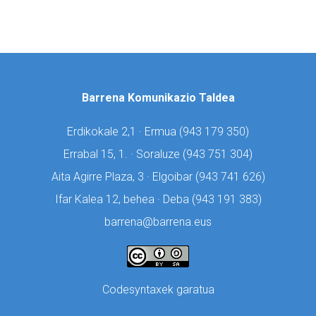
Barrena Komunikazio Taldea
Erdikokale 2,1 · Ermua (
943 179 350)
Errabal 15, 1. · Soraluze (
943 751 304)
Aita Agirre Plaza, 3 · Elgoibar (
943 741 626)
Ifar Kalea 12, behea · Deba (
943 191 383)
barrena@barrena.eus
Codesyntaxek garatua