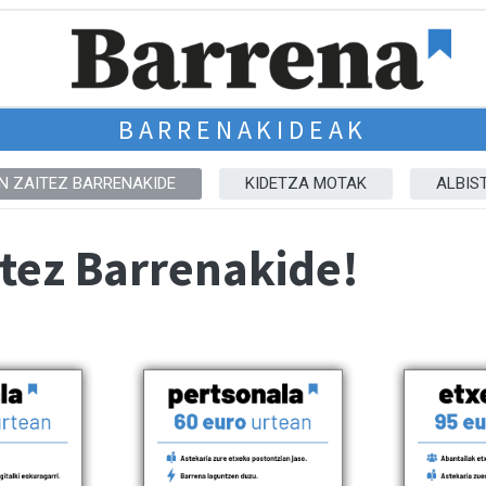
BARRENAKIDEAK
IN ZAITEZ BARRENAKIDE
KIDETZA MOTAK
ALBIS
itez Barrenakide!