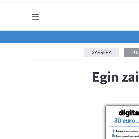
SARRERA
EG
Egin za