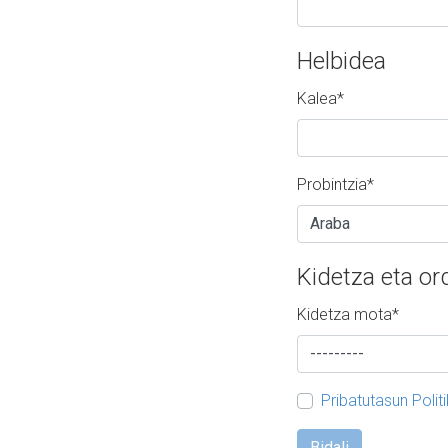
Helbidea
Kalea
*
Probintzia
*
Kidetza eta or
Kidetza mota
*
Pribatutasun Polit