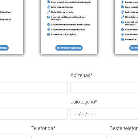
Abizenak
*
Jaioteguna
*
Telefonoa
*
Beste telefo