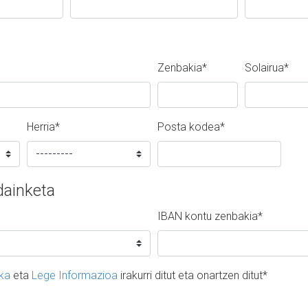
Zenbakia
*
Solairua
*
Herria
*
Posta kodea
*
dainketa
IBAN kontu zenbakia
*
ika
eta
Lege Informazioa
irakurri ditut eta onartzen ditut
*