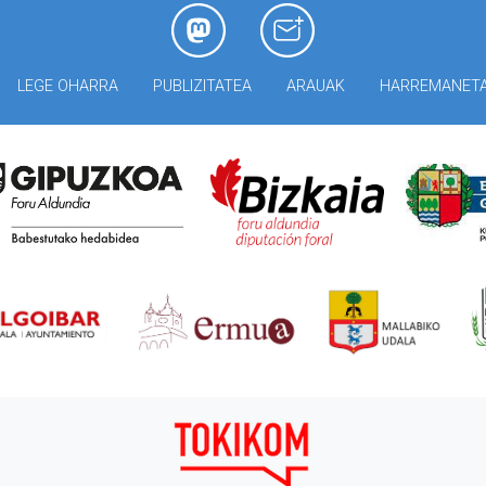
LEGE OHARRA
PUBLIZITATEA
ARAUAK
HARREMANET