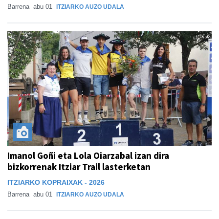
Barrena
abu 01
ITZIARKO AUZO UDALA
Imanol Goñi eta Lola Oiarzabal izan dira
bizkorrenak Itziar Trail lasterketan
ITZIARKO KOPRAIXAK - 2026
Barrena
abu 01
ITZIARKO AUZO UDALA