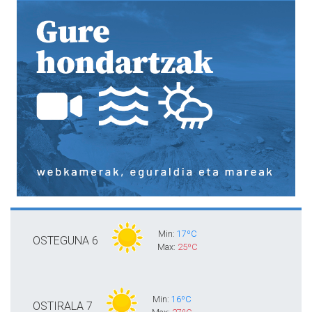
Min:
17ºC
OSTEGUNA
6
Max:
25ºC
Min:
16ºC
OSTIRALA
7