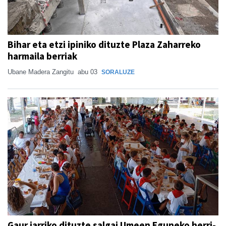
Bihar eta etzi ipiniko dituzte Plaza Zaharreko
harmaila berriak
Ubane Madera Zangitu
abu 03
SORALUZE
Gaur jarriko dituzte salgai Umeen Eguneko herri-