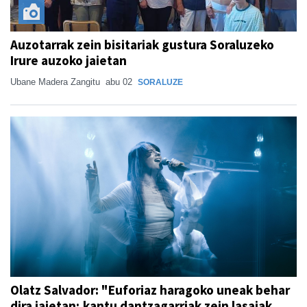
Auzotarrak zein bisitariak gustura Soraluzeko
Irure auzoko jaietan
Ubane Madera Zangitu
abu 02
SORALUZE
Olatz Salvador: "Euforiaz haragoko uneak behar
dira jaietan; kantu dantzagarriak zein lasaiak