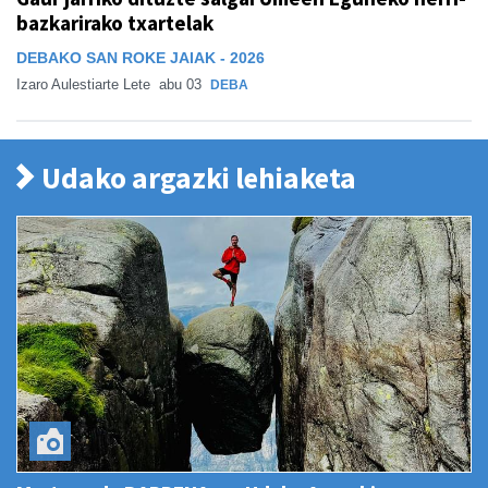
bazkarirako txartelak
DEBAKO SAN ROKE JAIAK - 2026
Izaro Aulestiarte Lete
abu 03
DEBA
Udako argazki lehiaketa