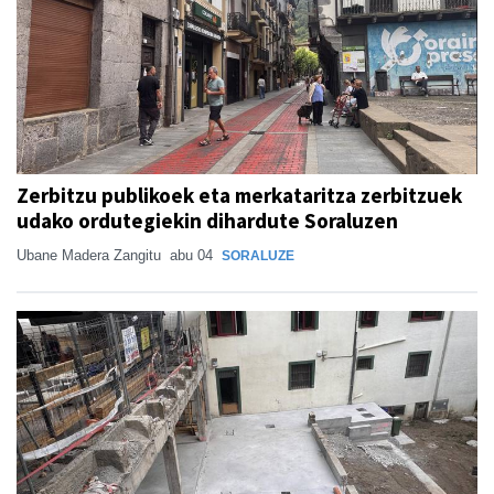
Zerbitzu publikoek eta merkataritza zerbitzuek
udako ordutegiekin dihardute Soraluzen
Ubane Madera Zangitu
abu 04
SORALUZE