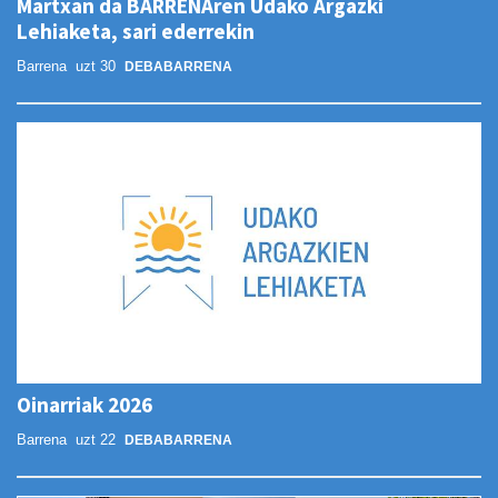
Martxan da BARRENAren Udako Argazki
Lehiaketa, sari ederrekin
Barrena
uzt 30
DEBABARRENA
Oinarriak 2026
Barrena
uzt 22
DEBABARRENA