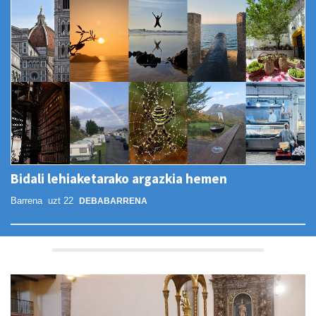
Bidali lehiaketarako argazkia hemen
Barrena
uzt 22
DEBABARRENA