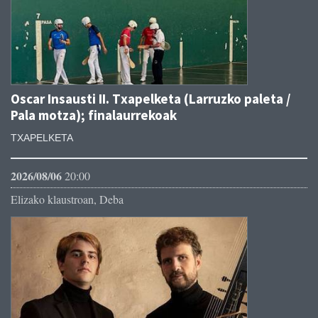
Oscar Insausti II. Txapelketa (Larruzko paleta /
Pala motza); finalaurrekoak
TXAPELKETA
2026/08/06
20:00
Elizako klaustroan, Deba