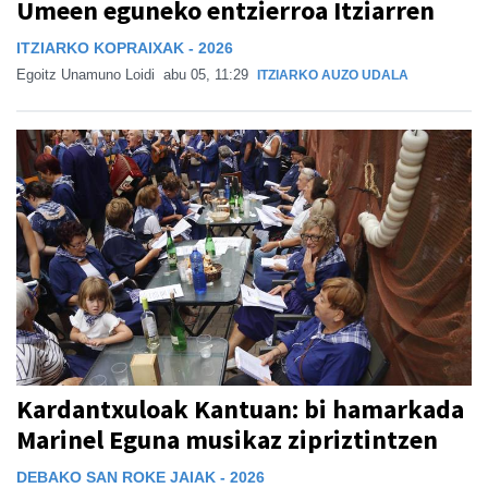
Umeen eguneko entzierroa Itziarren
ITZIARKO KOPRAIXAK - 2026
Egoitz Unamuno Loidi
abu 05, 11:29
ITZIARKO AUZO UDALA
Kardantxuloak Kantuan: bi hamarkada
Marinel Eguna musikaz zipriztintzen
DEBAKO SAN ROKE JAIAK - 2026