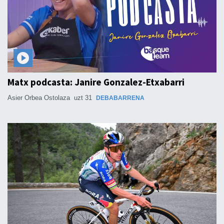
Matx podcasta: Janire Gonzalez-Etxabarri
Asier Orbea Ostolaza
uzt 31
DEBABARRENA