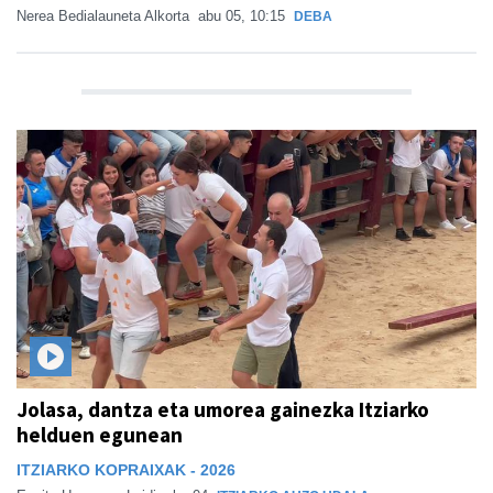
Nerea Bedialauneta Alkorta
abu 05, 10:15
DEBA
Jolasa, dantza eta umorea gainezka Itziarko
helduen egunean
ITZIARKO KOPRAIXAK - 2026