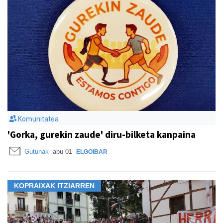
Komunitatea
'Gorka, gurekin zaude' diru-bilketa kanpaina
Gutunak
abu 01
ELGOIBAR
KOPRAIXAK ITZIARREN