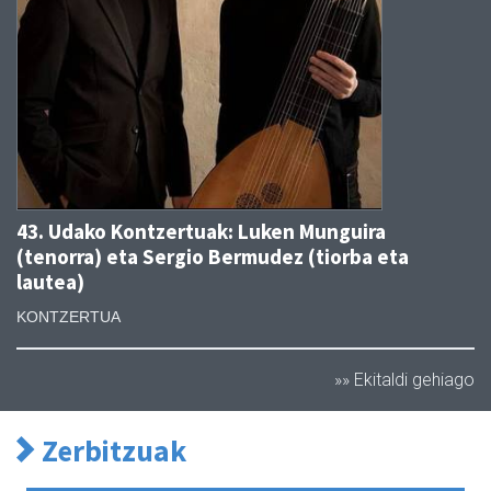
43. Udako Kontzertuak: Luken Munguira
(tenorra) eta Sergio Bermudez (tiorba eta
lautea)
KONTZERTUA
»» Ekitaldi gehiago
Zerbitzuak