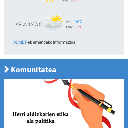
Max:
27ºC
Min:
16ºC
LARUNBATA
8
Max:
31ºC
AEMET
-ek emandako informazioa
Komunitatea