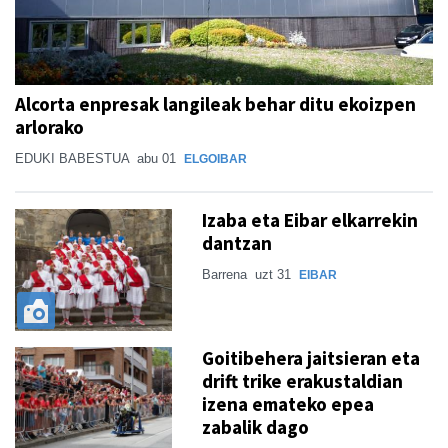
Alcorta enpresak langileak behar ditu ekoizpen
arlorako
EDUKI BABESTUA
abu 01
ELGOIBAR
Izaba eta Eibar elkarrekin
dantzan
Barrena
uzt 31
EIBAR
Goitibehera jaitsieran eta
drift trike erakustaldian
izena emateko epea
zabalik dago