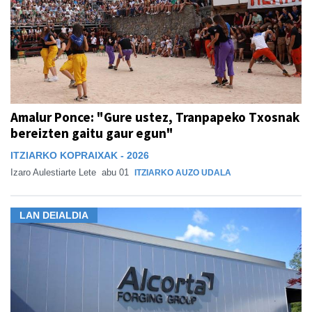
Amalur Ponce: "Gure ustez, Tranpapeko Txosnak
bereizten gaitu gaur egun"
ITZIARKO KOPRAIXAK - 2026
Izaro Aulestiarte Lete
abu 01
ITZIARKO AUZO UDALA
LAN DEIALDIA