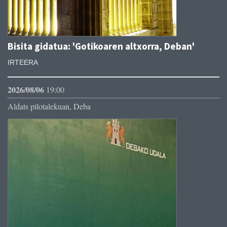
Bisita gidatua: 'Gotikoaren altxorra, Deban'
IRTEERA
2026/08/06
19:00
Aldats pilotalekuan, Deba