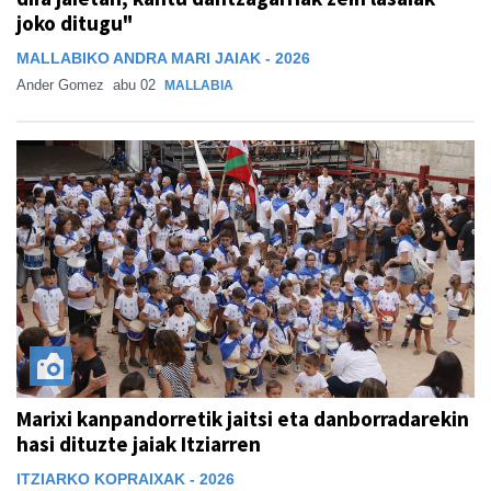
joko ditugu"
MALLABIKO ANDRA MARI JAIAK - 2026
Ander Gomez
abu 02
MALLABIA
Marixi kanpandorretik jaitsi eta danborradarekin
hasi dituzte jaiak Itziarren
ITZIARKO KOPRAIXAK - 2026