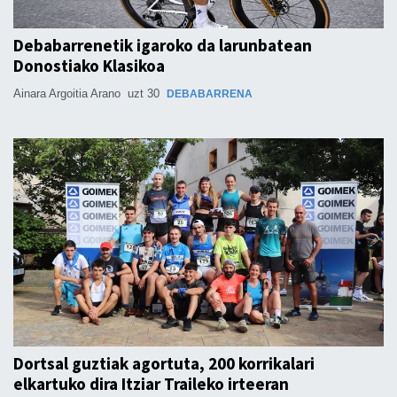
Debabarrenetik igaroko da larunbatean
Donostiako Klasikoa
Ainara Argoitia Arano
uzt 30
DEBABARRENA
Dortsal guztiak agortuta, 200 korrikalari
elkartuko dira Itziar Traileko irteeran