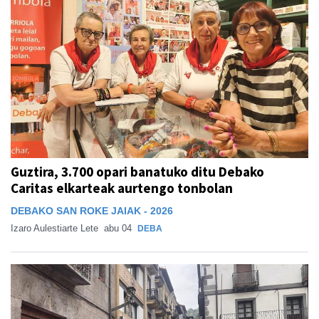
Guztira, 3.700 opari banatuko ditu Debako
Caritas elkarteak aurtengo tonbolan
DEBAKO SAN ROKE JAIAK - 2026
Izaro Aulestiarte Lete
abu 04
DEBA