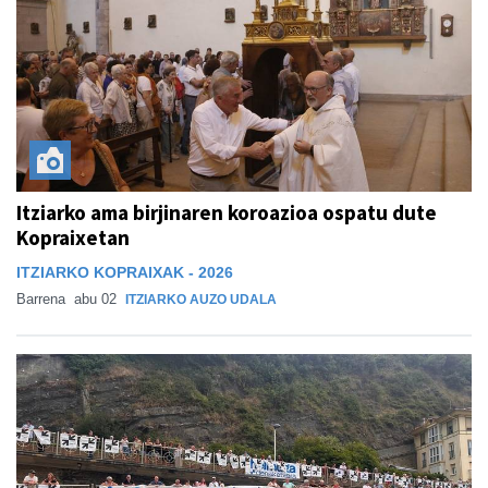
Itziarko ama birjinaren koroazioa ospatu dute
Kopraixetan
ITZIARKO KOPRAIXAK - 2026
Barrena
abu 02
ITZIARKO AUZO UDALA