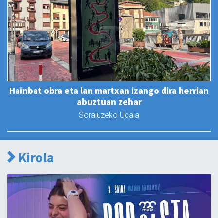
Hainbat obra eta lan martxan izango dira herrian
abuztuan zehar
Soraluzeko Udala
Kirola