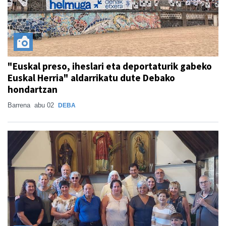
"Euskal preso, iheslari eta deportaturik gabeko
Euskal Herria" aldarrikatu dute Debako
hondartzan
Barrena
abu 02
DEBA