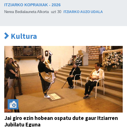
ITZIARKO KOPRAIXAK - 2026
Nerea Bedialauneta Alkorta
uzt 30
ITZIARKO AUZO UDALA
Kultura
Jai giro ezin hobean ospatu dute gaur Itziarren
Jubilatu Eguna