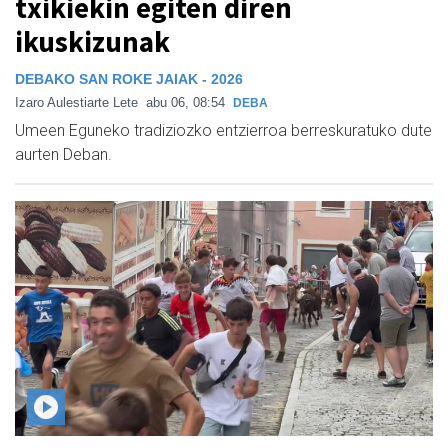
txikiekin egiten diren
ikuskizunak
DEBAKO SAN ROKE JAIAK - 2026
Izaro Aulestiarte Lete
abu 06, 08:54
DEBA
Umeen Eguneko tradiziozko entzierroa berreskuratuko dute
aurten Deban.