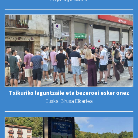
Txikuriko laguntzaile eta bezeroei esker onez
Euskal Birusa Elkartea