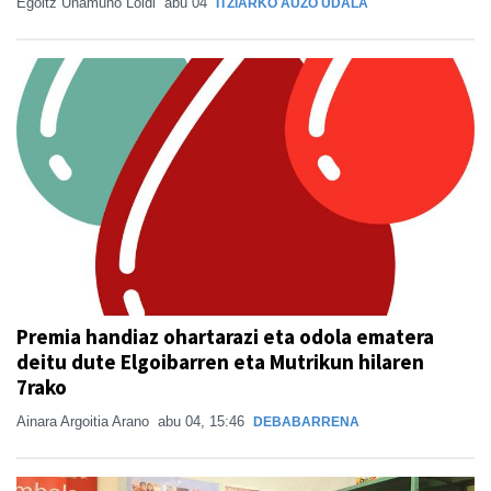
Egoitz Unamuno Loidi
abu 04
ITZIARKO AUZO UDALA
Premia handiaz ohartarazi eta odola ematera
deitu dute Elgoibarren eta Mutrikun hilaren
7rako
Ainara Argoitia Arano
abu 04, 15:46
DEBABARRENA