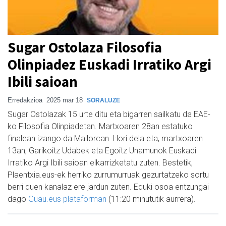
Sugar Ostolaza Filosofia
Olinpiadez Euskadi Irratiko Argi
Ibili saioan
Erredakzioa
2025 mar 18
SORALUZE
Sugar Ostolazak 15 urte ditu eta bigarren sailkatu da EAE-
ko Filosofia Olinpiadetan. Martxoaren 28an estatuko
finalean izango da Mallorcan. Hori dela eta, martxoaren
13an, Garikoitz Udabek eta Egoitz Unamunok Euskadi
Irratiko Argi Ibili saioan elkarrizketatu zuten. Bestetik,
Plaentxia.eus-ek herriko zurrumurruak gezurtatzeko sortu
berri duen kanalaz ere jardun zuten. Eduki osoa entzungai
dago
Guau.eus plataforman
(11:20 minututik aurrera).