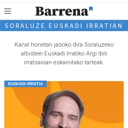
SORALUZE EUSKADI IRRATIAN
Kanal honetan jasoko dira Soraluzeko
albisteei Euskadi Irratiko Argi Ibili
irratsaioan eskainitako tarteak.
EUSKADI IRRATIA