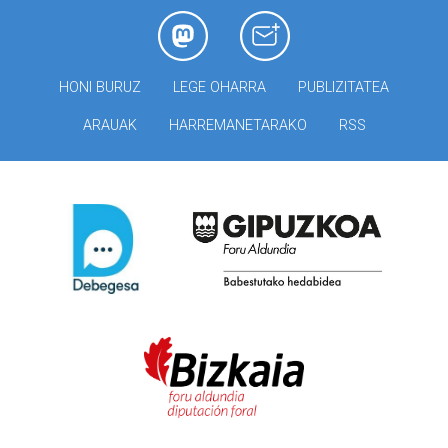
HONI BURUZ
LEGE OHARRA
PUBLIZITATEA
ARAUAK
HARREMANETARAKO
RSS