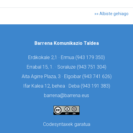
»» Albiste gehiago
Barrena Komunikazio Taldea
Erdikokale 2,1 · Ermua (
943 179 350)
Errabal 15, 1. · Soraluze (
943 751 304)
Aita Agirre Plaza, 3 · Elgoibar (
943 741 626)
Ifar Kalea 12, behea · Deba (
943 191 383)
barrena@barrena.eus
Codesyntaxek garatua