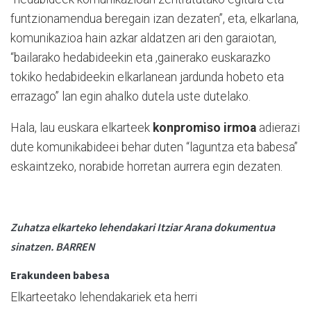
funtzionamendua beregain izan dezaten”, eta, elkarlana,
komunikazioa hain azkar aldatzen ari den garaiotan,
“bailarako hedabideekin eta ,gainerako euskarazko
tokiko hedabideekin elkarlanean jardunda hobeto eta
errazago” lan egin ahalko dutela uste dutelako.
Hala, lau euskara elkarteek
konpromiso irmoa
adierazi
dute komunikabideei behar duten “laguntza eta babesa”
eskaintzeko, norabide horretan aurrera egin dezaten.
Zuhatza elkarteko lehendakari Itziar Arana dokumentua
sinatzen. BARREN
Erakundeen babesa
Elkarteetako lehendakariek eta herri