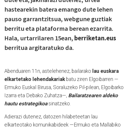
hastearekin batera emango dute lehen
pauso garrantzitsua, webgune guztiak
berritu eta plataforma berean ezarrita.
Hala, urtarrilaren 15ean,
berriketan.eus
berritua argitaratuko da.
Abenduaren 11n, astelehenez, bailarako
lau euskara
elkartetako lehendakariak
batu ziren Elgoibarren —
Ermuko Euskal Birusa, Soraluzeko Pil-pilean, Elgoibarko
Izarra eta Debako Zuhatza—,
Bailaratzearen aldeko
hautu estrategikoa
sinatzeko.
Adierazi dutenez, datozen hilabeteetan lau
elkarteotako komunikabideek —Ermuko eta Mallabiko