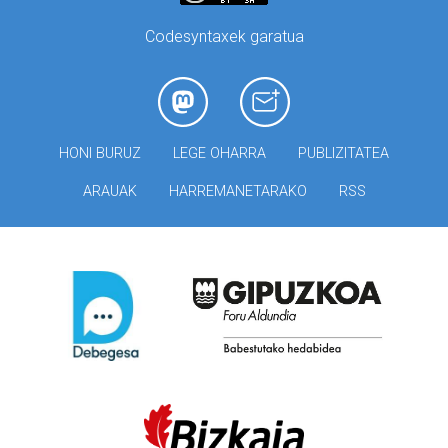
Codesyntaxek garatua
HONI BURUZ
LEGE OHARRA
PUBLIZITATEA
ARAUAK
HARREMANETARAKO
RSS