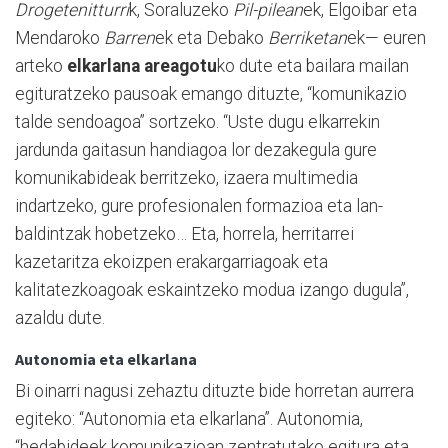
Drogetenitturri
k, Soraluzeko
Pil-pilean
ek, Elgoibar eta
Mendaroko
Barren
ek eta Debako
Berriketan
ek— euren
arteko
elkarlana areagotu
ko dute eta bailara mailan
egituratzeko pausoak emango dituzte, “komunikazio
talde sendoagoa” sortzeko. “Uste dugu elkarrekin
jardunda gaitasun handiagoa lor dezakegula gure
komunikabideak berritzeko, izaera multimedia
indartzeko, gure profesionalen formazioa eta lan-
baldintzak hobetzeko… Eta, horrela, herritarrei
kazetaritza ekoizpen erakargarriagoak eta
kalitatezkoagoak eskaintzeko modua izango dugula”,
azaldu dute.
Autonomia eta elkarlana
Bi oinarri nagusi zehaztu dituzte bide horretan aurrera
egiteko: “Autonomia eta elkarlana”. Autonomia,
“hedabideek komunikazioan zentratutako egitura eta