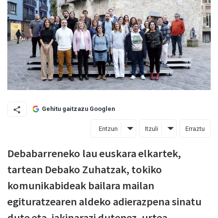
Gehitu gaitzazu Googlen
Entzun
Itzuli
Erraztu
Debabarreneko lau euskara elkartek,
tartean Debako Zuhatzak, tokiko
komunikabideak bailara mailan
egituratzearen aldeko adierazpena sinatu
dute eta, jakinarazi dutenez, urtea