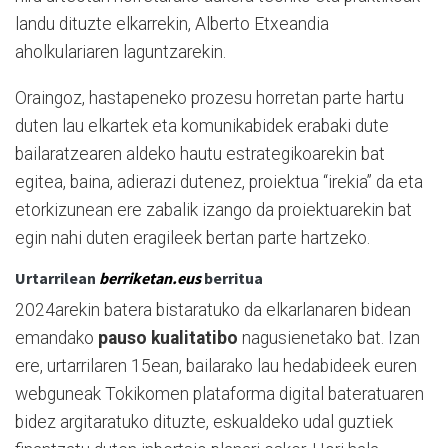
landu dituzte elkarrekin, Alberto Etxeandia
aholkulariaren laguntzarekin.
Oraingoz, hastapeneko prozesu horretan parte hartu
duten lau elkartek eta komunikabidek erabaki dute
bailaratzearen aldeko hautu estrategikoarekin bat
egitea, baina, adierazi dutenez, proiektua “irekia” da eta
etorkizunean ere zabalik izango da proiektuarekin bat
egin nahi duten eragileek bertan parte hartzeko.
Urtarrilean
berriketan.eus
berritua
2024arekin batera bistaratuko da elkarlanaren bidean
emandako
pauso kualitatibo
nagusienetako bat. Izan
ere, urtarrilaren 15ean, bailarako lau hedabideek euren
webguneak Tokikomen plataforma digital bateratuaren
bidez argitaratuko dituzte, eskualdeko udal guztiek