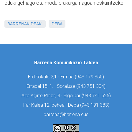
eduki gehiago eta modu erakargarriagoan eskaintzeko.
BARRENAKIDEAK
DEBA
Barrena Komunikazio Taldea
Erdikokale 2,1 · Ermua (
943 179 350)
Errabal 15, 1. · Soraluze (
943 751 304)
Aita Agirre Plaza, 3 · Elgoibar (
943 741 626)
Ifar Kalea 12, behea · Deba (
943 191 383)
barrena@barrena.eus