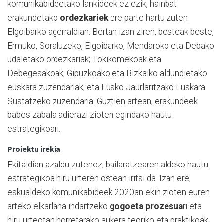
komunikabideetako lankideek ez ezik, hainbat
erakundetako
ordezkariek
ere parte hartu zuten
Elgoibarko agerraldian. Bertan izan ziren, besteak beste,
Ermuko, Soraluzeko, Elgoibarko, Mendaroko eta Debako
udaletako ordezkariak; Tokikomekoak eta
Debegesakoak; Gipuzkoako eta Bizkaiko aldundietako
euskara zuzendariak; eta Eusko Jaurlaritzako Euskara
Sustatzeko zuzendaria. Guztien artean, erakundeek
babes zabala adierazi zioten egindako hautu
estrategikoari.
Proiektu irekia
Ekitaldian azaldu zutenez, bailaratzearen aldeko hautu
estrategikoa hiru urteren ostean iritsi da. Izan ere,
eskualdeko komunikabideek 2020an ekin zioten euren
arteko elkarlana indartzeko
gogoeta prozesua
ri eta
hiru urteotan horretarako aukera teoriko eta praktikoak