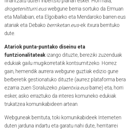
finantzatu duten inbertsio planari esker. Hori hala,
drogetenitturri.eus
webgune berria sortuko da Ermuan
eta Mallabian; eta Elgoibarko eta Mendaroko barren.eus
atariak eta Debako
berriketan.eus
-ek itxura berrituko
dute.
Atariok punta-puntako diseinu eta
funtzionalitateak
izango dituzte, bereziki zuzenduak
edukiak gailu mugikorretatik kontsumitzeko. Horrez
gain, hemendik aurrera webgune guztiak edizio gune
berberetik gestionatuko dituzte (aurrez plataforma bera
ezarria zuen Soraluzeko
plaentxia.eus
barne) eta, horri
esker, asko erraztuko da interes komuneko edukiak
trukatzea komunikabideen artean.
Webguneak berrituta, toki komunikabideek Interneten
duten jarduna indartu eta garatu nahi dute, herritarrei