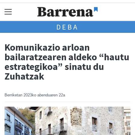
DEBA
Komunikazio arloan
bailaratzearen aldeko “hautu
estrategikoa” sinatu du
Zuhatzak
Berriketan
2023ko abenduaren 22a