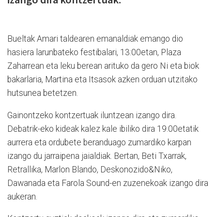
Bueltak Amari taldearen emanaldiak emango dio
hasiera larunbateko festibalari, 13:00etan, Plaza
Zaharrean eta leku berean arituko da gero Ni eta biok
bakarlaria, Martina eta Itsasok azken orduan utzitako
hutsunea betetzen.
Gainontzeko kontzertuak iluntzean izango dira.
Debatrik-eko kideak kalez kale ibiliko dira 19:00etatik
aurrera eta ordubete beranduago zumardiko karpan
izango du jarraipena jaialdiak. Bertan, Beti Txarrak,
Retrallika, Marlon Blando, Deskonozido&Niko,
Dawanada eta Farola Sound-en zuzenekoak izango dira
aukeran.