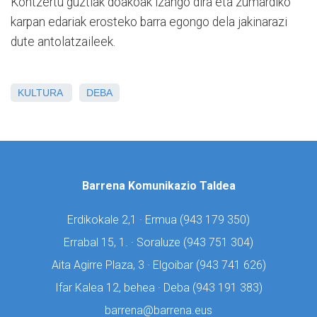
Kontzertu guztiak doakoak izango dira eta zumardiko
karpan edariak erosteko barra egongo dela jakinarazi
dute antolatzaileek.
KULTURA
DEBA
Barrena Komunikazio Taldea
Erdikokale 2,1 · Ermua (
943 179 350)
Errabal 15, 1. · Soraluze (
943 751 304)
Aita Agirre Plaza, 3 · Elgoibar (
943 741 626)
Ifar Kalea 12, behea · Deba (
943 191 383)
barrena@barrena.eus