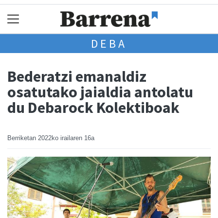
DEBA
Bederatzi emanaldiz
osatutako jaialdia antolatu
du Debarock Kolektiboak
Berriketan
2022ko irailaren 16a