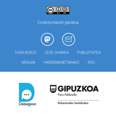
Codesyntaxek garatua
HONI BURUZ
LEGE OHARRA
PUBLIZITATEA
ARAUAK
HARREMANETARAKO
RSS