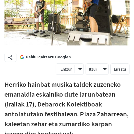
Gehitu gaitzazu Googlen
Entzun
Itzuli
Erraztu
Herriko hainbat musika taldek zuzeneko
emanaldia eskainiko dute larunbatean
(irailak 17), Debarock Kolektiboak
antolatutako festibalean. Plaza Zaharrean,
kaleetan zehar eta zumardiko karpan
izango dira kontzertuak.