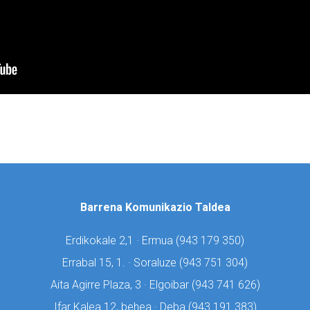
Barrena Komunikazio Taldea
Erdikokale 2,1 · Ermua (
943 179 350)
Errabal 15, 1. · Soraluze (
943 751 304)
Aita Agirre Plaza, 3 · Elgoibar (
943 741 626)
Ifar Kalea 12, behea · Deba (
943 191 383)