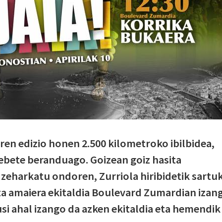
en edizio honen 2.500 kilometroko ibilbidea,
ebete beranduago. Goizean goiz hasita
zeharkatu ondoren, Zurriola hiribidetik sartu
ta amaiera ekitaldia Boulevard Zumardian izan
usi ahal izango da azken ekitaldia eta hemendik