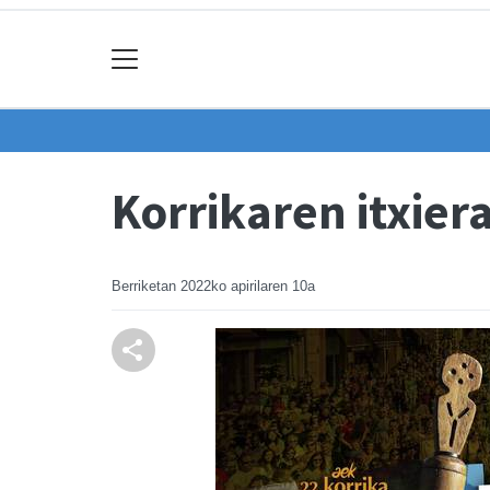
Korrikaren itxier
Berriketan
2022ko apirilaren 10a