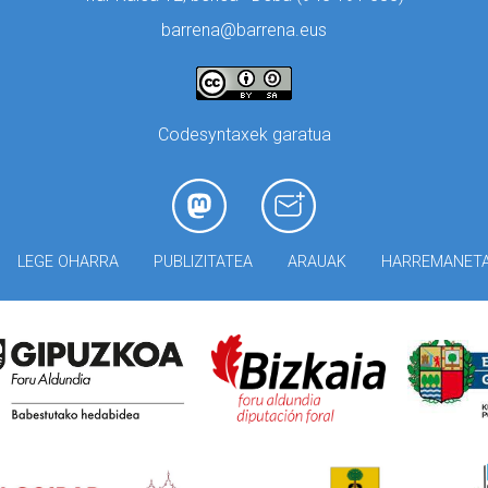
barrena@barrena.eus
Codesyntaxek garatua
LEGE OHARRA
PUBLIZITATEA
ARAUAK
HARREMANET