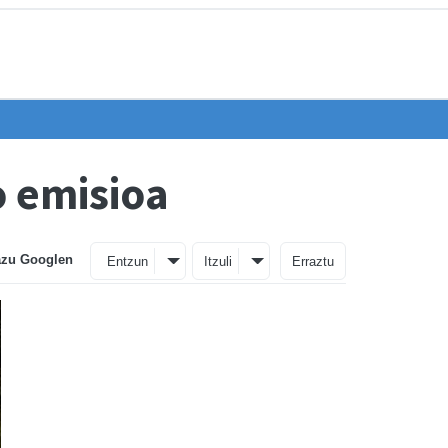
o emisioa
azu Googlen
Entzun
Itzuli
Erraztu