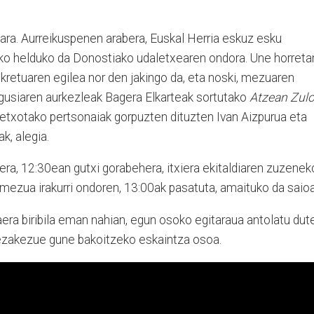
ugara. Aurreikuspenen arabera, Euskal Herria eskuz esku
ko helduko da Donostiako udaletxearen ondora. Une horreta
retuaren egilea nor den jakingo da, eta noski, mezuaren
nagusiaren aurkezleak Bagera Elkarteak sortutako
Atzean Zul
ketxotako pertsonaiak gorpuzten dituzten Ivan Aizpurua eta
k, alegia.
tera, 12:30ean gutxi gorabehera, itxiera ekitaldiaren zuzenek
mezua irakurri ondoren, 13:00ak pasatuta, amaituko da saioa
era biribila eman nahian, egun osoko egitaraua antolatu dut
ezakezue gune bakoitzeko eskaintza osoa.