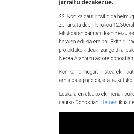
jarraitu dezakezue.
22. Korrika gaur iritsiko da helm
zeharkatu duen lekukoa 12:30era
lekukoaren barruan doan mezu sek
beraren edukia ere bai. Ekitaldi 
proiektuko kideak izango dira; es
Nerea Aranburu aktore donostiarra
Korrika helmugara iristearekin ba
emisioa egingo da, eta, ezkutuko 
Euskararen aldeko ekimenari buka
gaurko Donostian.
Hemen
ikus d