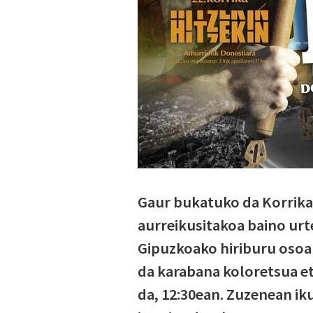
Gaur bukatuko da Korrikar
aurreikusitakoa baino urt
Gipuzkoako hiriburu osoa 
da karabana koloretsua e
da, 12:30ean. Zuzenean ik