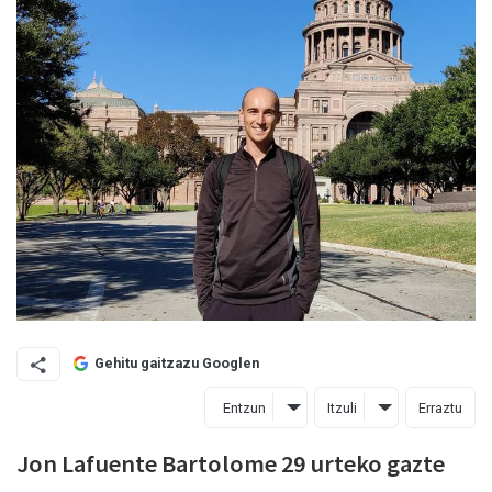
Gehitu gaitzazu Googlen
Entzun
Itzuli
Erraztu
Jon Lafuente Bartolome 29 urteko gazte