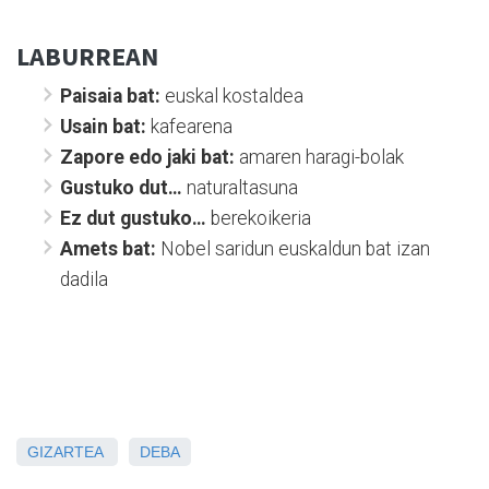
LABURREAN
Paisaia bat:
euskal kostaldea
Usain bat:
kafearena
Zapore edo jaki bat:
amaren haragi-bolak
Gustuko dut…
naturaltasuna
Ez dut gustuko…
berekoikeria
Amets bat:
Nobel saridun euskaldun bat izan
dadila
GIZARTEA
DEBA