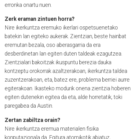
erronka onartu nuen.
Zerk eraman zintuen horra?
Nire ikerkuntza eremuko ikerlari ospetsuenetako
batekin lan egiteko aukerak. Zientzian, beste hainbat
eremutan bezala, oso aberasgarria da era
desberdinetan lan egiten duten taldeak ezagutzea.
Zientzialari bakoitzak ikuspuntu berezia dauka
kontzeptu orokorrak azaltzerakoan, ikerkuntza taldea
zuzentzerakoan, eta, batez ere, problema berriei aurre
egiterakoan. Ikasteko modurik onena zientzia hoberen
egiten dutenekin egitea da eta, alde horretatik, toki
paregabea da Austin.
Zertan zabiltza orain?
Nire ikerkuntza eremua materialen fisika
konputazionala da. Egitura atomikotik abiatuz,