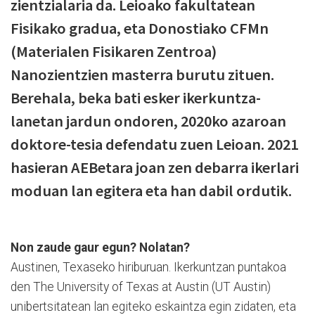
zientzialaria da. Leioako fakultatean
Fisikako gradua, eta Donostiako CFMn
(Materialen Fisikaren Zentroa)
Nanozientzien masterra burutu zituen.
Berehala, beka bati esker ikerkuntza-
lanetan jardun ondoren, 2020ko azaroan
doktore-tesia defendatu zuen Leioan. 2021
hasieran AEBetara joan zen debarra ikerlari
moduan lan egitera eta han dabil ordutik.
Non zaude gaur egun? Nolatan?
Austinen, Texaseko hiriburuan. Ikerkuntzan puntakoa
den The University of Texas at Austin (UT Austin)
unibertsitatean lan egiteko eskaintza egin zidaten, eta