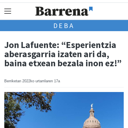
DEBA
Jon Lafuente: “Esperientzia
aberasgarria izaten ari da,
baina etxean bezala inon ez!”
Berriketan
2022ko urtarrilaren 17a