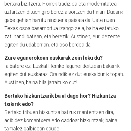
bertara bizitzera. Horrek tradizioa eta modernitatea
uztartzen dituen giro berezia sortzen du hirian. Dudarik
gabe gehien harritu ninduena paisaia da. Uste nuen
Texas osoa basamortua izango zela, baina estatuko
zati handi batean, eta bereziki Austinen, euri dezente
egiten du udaberrian, eta oso berdea da.
Zure egunerokoan euskarak zein leku du?
Ia batere ez; Euskal Herriko lagunei deitzean bakarrik
egiten dut euskaraz. Oraindik ez dut euskaldunik topatu
Austinen, baina bila jarraituko dut!
Bertako hizkuntzarik ba al dago hor? Hizkuntza
txikirik edo?
Bertako tribuen hizkuntza batzuk mantentzen dira,
adibidez komantxera edo caddoar hizkuntzak, baina
tamalez galbidean daude.