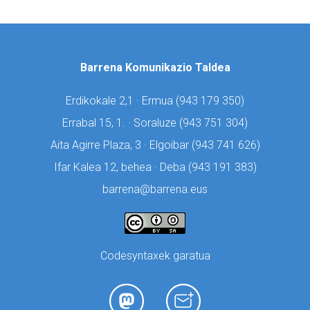
Barrena Komunikazio Taldea
Erdikokale 2,1 · Ermua (
943 179 350)
Errabal 15, 1. · Soraluze (
943 751 304)
Aita Agirre Plaza, 3 · Elgoibar (
943 741 626)
Ifar Kalea 12, behea · Deba (
943 191 383)
barrena@barrena.eus
Codesyntaxek garatua