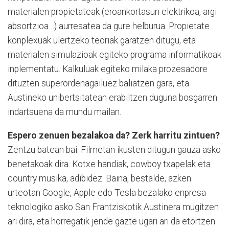
materialen propietateak (eroankortasun elektrikoa, argi
absortzioa…) aurresatea da gure helburua. Propietate
konplexuak ulertzeko teoriak garatzen ditugu, eta
materialen simulazioak egiteko programa informatikoak
inplementatu. Kalkuluak egiteko milaka prozesadore
dituzten superordenagailuez baliatzen gara, eta
Austineko unibertsitatean erabiltzen duguna bosgarren
indartsuena da mundu mailan.
Espero zenuen bezalakoa da? Zerk harritu zintuen?
Zentzu batean bai. Filmetan ikusten ditugun gauza asko
benetakoak dira. Kotxe handiak, cowboy txapelak eta
country musika, adibidez. Baina, bestalde, azken
urteotan Google, Apple edo Tesla bezalako enpresa
teknologiko asko San Frantziskotik Austinera mugitzen
ari dira, eta horregatik jende gazte ugari ari da etortzen