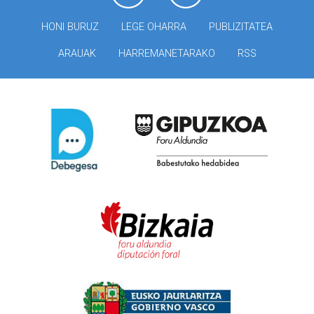
HONI BURUZ
LEGE OHARRA
PUBLIZITATEA
ARAUAK
HARREMANETARAKO
RSS