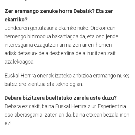
Zer eramango zenuke horra Debatik? Eta zer
ekarriko?
Jendearen gertutasuna ekarriko nuke. Orokorrean
hemengo bizimodua bakartiagoa da, eta oso jende
interesgarria ezagutzen ari naizen arren, hemen
adiskidetasun-ideia desberdina dela iruditzen zait,
azalekoagoa.
Euskal Herrira onenak izateko anbizioa eramango nuke;
batez ere zientzia eta teknologian.
Debara bizitzera bueltatuko zarela uste duzu?
Debara ez dakit, baina Euskal Herrira ziur. Esperientzia
oso aberasgarria izaten ari da, baina etxean bezala inon
ez!