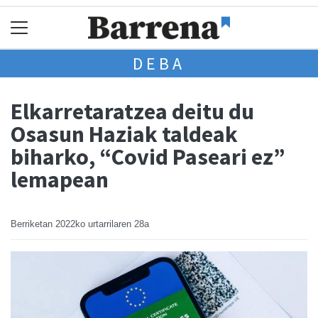
DEBA
Elkarretaratzea deitu du
Osasun Haziak taldeak
biharko, “Covid Paseari ez”
lemapean
Berriketan
2022ko urtarrilaren 28a