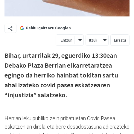
Gehitu gaitzazu Googlen
Entzun
Itzuli
Erraztu
Bihar, urtarrilak 29, eguerdiko 13:30ean
Debako Plaza Berrian elkarretaratzea
egingo da herriko hainbat tokitan sartu
ahal izateko covid pasea eskatzearen
“injustizia” salatzeko.
Herrian leku publiko zein pribatuetan Covid Pasea
eskatzen ari direla-eta bere desadostasuna adierazteko