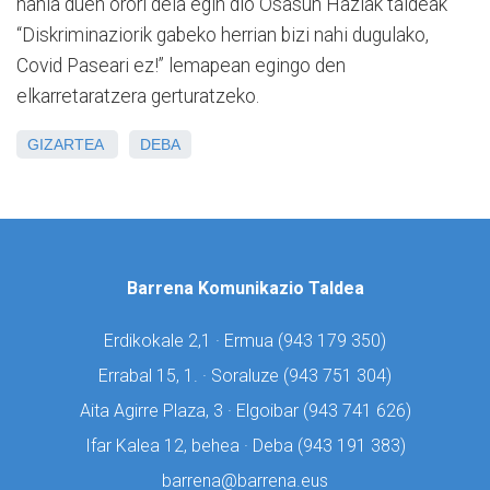
nahia duen orori deia egin dio Osasun Haziak taldeak
“Diskriminaziorik gabeko herrian bizi nahi dugulako,
Covid Paseari ez!” lemapean egingo den
elkarretaratzera gerturatzeko.
GIZARTEA
DEBA
Barrena Komunikazio Taldea
Erdikokale 2,1 · Ermua (
943 179 350)
Errabal 15, 1. · Soraluze (
943 751 304)
Aita Agirre Plaza, 3 · Elgoibar (
943 741 626)
Ifar Kalea 12, behea · Deba (
943 191 383)
barrena@barrena.eus