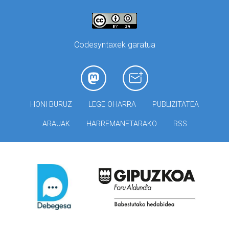
Codesyntaxek garatua
HONI BURUZ
LEGE OHARRA
PUBLIZITATEA
ARAUAK
HARREMANETARAKO
RSS