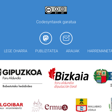
Codesyntaxek garatua
LEGE OHARRA
PUBLIZITATEA
ARAUAK
HARREMANET