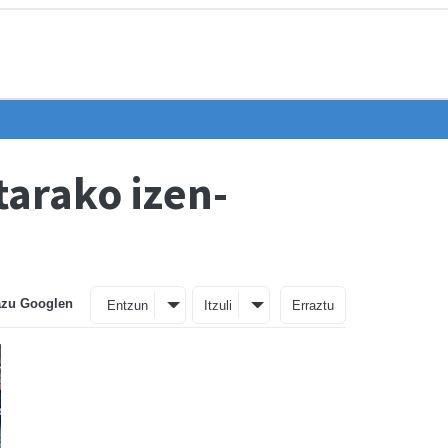
tarako izen-
azu Googlen
Entzun
Itzuli
Erraztu