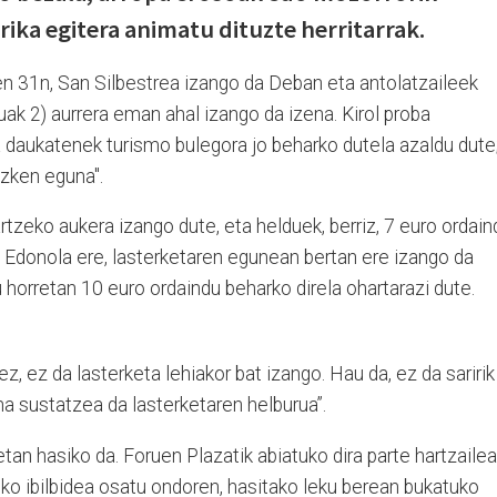
rrika egitera animatu dituzte herritarrak.
 31n, San Silbestrea izango da Deban eta antolatzaileek
duak 2) aurrera eman ahal izango da izena.
Kirol proba
a daukatenek turismo bulegora jo beharko dutela azaldu dute
zken eguna".
rtzeko aukera izango dute, eta helduek, berriz, 7 euro ordain
. Edonola ere, lasterketaren egunean bertan ere izango da
horretan 10 euro ordaindu beharko direla ohartarazi dute.
, ez da lasterketa lehiakor bat izango. Hau da, ez da saririk
na sustatzea da lasterketaren helburua”.
tan hasiko da. Foruen Plazatik abiatuko dira parte hartzaile
oko ibilbidea osatu ondoren, hasitako leku berean bukatuko