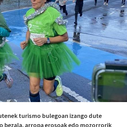
dutenek turismo bulegoan izango dute
ro bezala, arropa erosoak edo mozorrorik