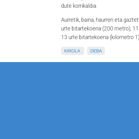
dute korrikaldia.
Aurretik, baina, haurren eta gazte
urte bitartekoena (200 metro), 11
13 urte bitartekoena (kilometro 1)
KIROLA
DEBA