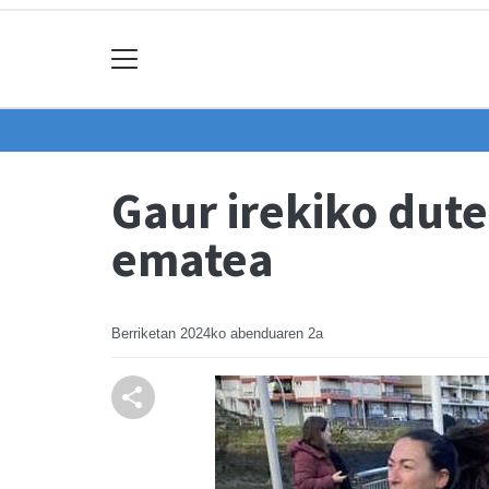
Gaur irekiko dute
ematea
Berriketan
2024ko abenduaren 2a