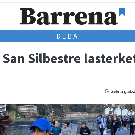
DEBA
 San Silbestre lasterke
Gehitu gaitz