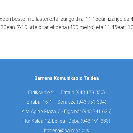
txoen beste hiru lasterketa izango dira. 11:15ean izango da 
:30ean, 7-10 urte bitartekoena (400 metro) eta 11:45ean, 10
.
Barrena Komunikazio Taldea
Erdikokale 2,1 · Ermua (
943 179 350)
Errabal 15, 1. · Soraluze (
943 751 304)
Aita Agirre Plaza, 3 · Elgoibar (
943 741 626)
Ifar Kalea 12, behea · Deba (
943 191 383)
barrena@barrena.eus