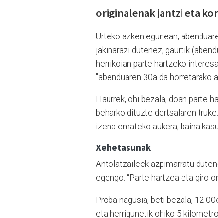
originalenak jantzi eta ko
Urteko azken egunean, abenduaren
jakinarazi dutenez, gaurtik (aben
herrikoian parte hartzeko interes
"abenduaren 30a da horretarako a
Haurrek, ohi bezala, doan parte ha
beharko dituzte dortsalaren truke
izena emateko aukera, baina kasu 
Xehetasunak
Antolatzaileek azpimarratu dutenez
egongo. “Parte hartzea eta giro o
Proba nagusia, beti bezala, 12:00e
eta herrigunetik ohiko 5 kilometr