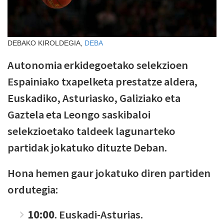
DEBAKO KIROLDEGIA,
DEBA
Autonomia erkidegoetako selekzioen
Espainiako txapelketa prestatze aldera,
Euskadiko, Asturiasko, Galiziako eta
Gaztela eta Leongo saskibaloi
selekzioetako taldeek lagunarteko
partidak jokatuko dituzte Deban.
Hona hemen gaur jokatuko diren partiden
ordutegia:
10:00
. Euskadi-Asturias.