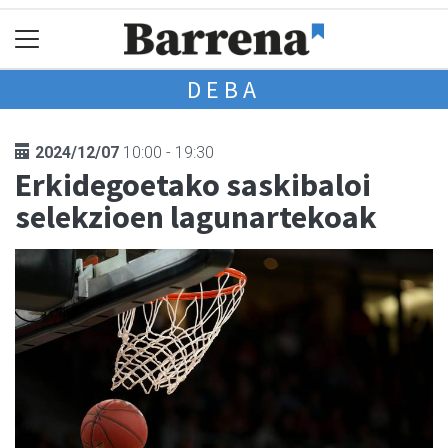
DEBA
2024/12/07
10:00 - 19:30
Erkidegoetako saskibaloi
selekzioen lagunartekoak