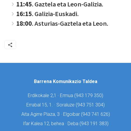
11:45
. Gaztela eta Leon-Galizia.
16:15
. Galizia-Euskadi.
18:00
. Asturias-Gaztela eta Leon.
Barrena Komunikazio Taldea
Erdikokale 2,1 · Ermua (
943 179 350)
Errabal 15, 1. · Soraluze (
943 751 304)
Aita Agirre Plaza, 3 · Elgoibar (
943 741 626)
Ifar Kalea 12, behea · Deba (
943 191 383)