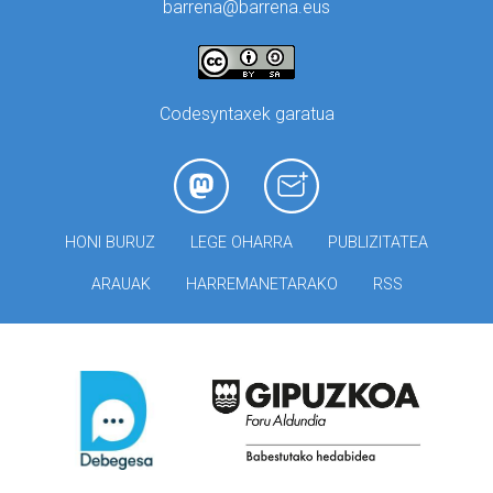
barrena@barrena.eus
Codesyntaxek garatua
HONI BURUZ
LEGE OHARRA
PUBLIZITATEA
ARAUAK
HARREMANETARAKO
RSS