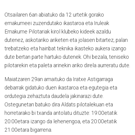
Otsailaren 6an abiatuko da 12 urtetik gorako
emakumeei zuzendutako ikastaroa eta Iruleak
Emakume Pilotariak kirol klubeko kideek azaldu
dutenez, askotariko ariketen eta jolasen bitartez, palan
trebatzeko eta hainbat teknika ikasteko aukera izango
dute bertan parte hartuko dutenek. Ohi bezala, teniseko
pilotarekin eta paleta arinekin ariko direla aurreratu dute.
Maiatzaren 29an amaituko da Iratxe Astigarraga
debarrak gidatuko duen ikastaroa eta egutegia eta
ordutegia zehaztuta daudela jakinarazi dute.
Ostegunetan batuko dira Aldats pilotalekuan eta
horretarako bi txanda antolatu dituzte: 19:00etatik
20:00etara izango da lehenengoa, eta 20:00etatik
21:00etara bigarrena.