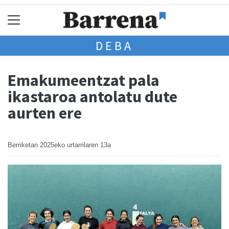
DEBA
Emakumeentzat pala
ikastaroa antolatu dute
aurten ere
Berriketan
2025eko urtarrilaren 13a