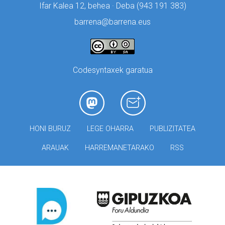
Ifar Kalea 12, behea · Deba (
943 191 383)
barrena@barrena.eus
Codesyntaxek garatua
HONI BURUZ
LEGE OHARRA
PUBLIZITATEA
ARAUAK
HARREMANETARAKO
RSS