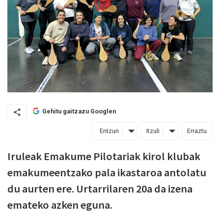
Gehitu gaitzazu Googlen
Entzun
Itzuli
Erraztu
Iruleak Emakume Pilotariak kirol klubak
emakumeentzako pala ikastaroa antolatu
du aurten ere. Urtarrilaren 20a da izena
emateko azken eguna.