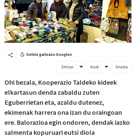
Gehitu gaitzazu Googlen
Entzun
Itzuli
Erraztu
Ohi bezala, Kooperazio Taldeko kideek
elkartasun denda zabaldu zuten
Eguberrietan eta, azaldu dutenez,
ekimenak harrera ona izan du oraingoan
ere. Balorazioa egin ondoren, dendak iazko
salmenta kopuruari eutsi diola