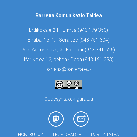
Barrena Komunikazio Taldea
Erdikokale 2,1 · Ermua (
943 179 350)
Errabal 15, 1. · Soraluze (
943 751 304)
Aita Agirre Plaza, 3 · Elgoibar (
943 741 626)
Ifar Kalea 12, behea · Deba (
943 191 383)
barrena@barrena.eus
Codesyntaxek garatua
HONI BURUZ
LEGE OHARRA
PUBLIZITATEA