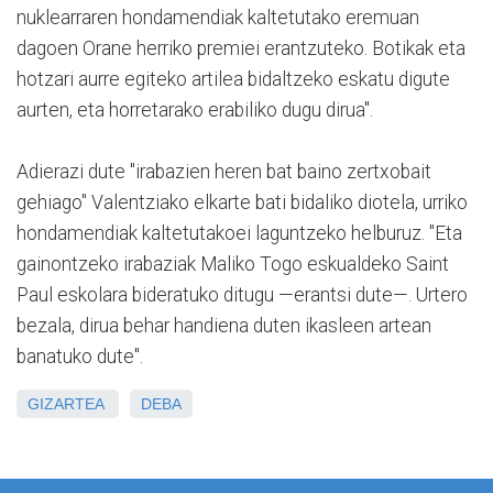
nuklearraren hondamendiak kaltetutako eremuan
dagoen Orane herriko premiei erantzuteko. Botikak eta
hotzari aurre egiteko artilea bidaltzeko eskatu digute
aurten, eta horretarako erabiliko dugu dirua".
Adierazi dute "irabazien heren bat baino zertxobait
gehiago" Valentziako elkarte bati bidaliko diotela, urriko
hondamendiak kaltetutakoei laguntzeko helburuz. "Eta
gainontzeko irabaziak Maliko Togo eskualdeko Saint
Paul eskolara bideratuko ditugu —erantsi dute—. Urtero
bezala, dirua behar handiena duten ikasleen artean
banatuko dute".
GIZARTEA
DEBA