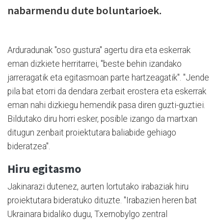
nabarmendu dute boluntarioek.
Arduradunak "oso gustura" agertu dira eta eskerrak
eman dizkiete herritarrei, "beste behin izandako
jarreragatik eta egitasmoan parte hartzeagatik". "Jende
pila bat etorri da dendara zerbait erostera eta eskerrak
eman nahi dizkiegu hemendik pasa diren guzti-guztiei.
Bildutako diru horri esker, posible izango da martxan
ditugun zenbait proiektutara baliabide gehiago
bideratzea".
Hiru egitasmo
Jakinarazi dutenez, aurten lortutako irabaziak hiru
proiektutara bideratuko dituzte. "Irabazien heren bat
Ukrainara bidaliko dugu, Txernobylgo zentral