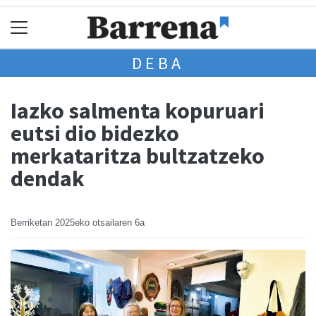
DEBA
Iazko salmenta kopuruari
eutsi dio bidezko
merkataritza bultzatzeko
dendak
Berriketan
2025eko otsailaren 6a