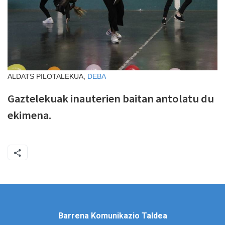
ALDATS PILOTALEKUA,
DEBA
Gaztelekuak inauterien baitan antolatu du
ekimena.
Barrena Komunikazio Taldea