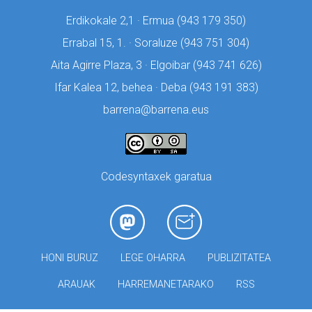
Erdikokale 2,1 · Ermua (
943 179 350)
Errabal 15, 1. · Soraluze (
943 751 304)
Aita Agirre Plaza, 3 · Elgoibar (
943 741 626)
Ifar Kalea 12, behea · Deba (
943 191 383)
barrena@barrena.eus
Codesyntaxek garatua
HONI BURUZ
LEGE OHARRA
PUBLIZITATEA
ARAUAK
HARREMANETARAKO
RSS