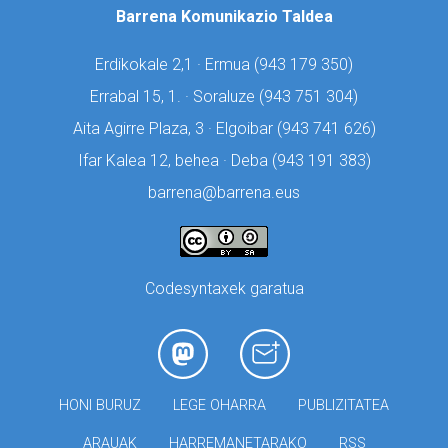
Barrena Komunikazio Taldea
Erdikokale 2,1 · Ermua (
943 179 350)
Errabal 15, 1. · Soraluze (
943 751 304)
Aita Agirre Plaza, 3 · Elgoibar (
943 741 626)
Ifar Kalea 12, behea · Deba (
943 191 383)
barrena@barrena.eus
Codesyntaxek garatua
HONI BURUZ
LEGE OHARRA
PUBLIZITATEA
ARAUAK
HARREMANETARAKO
RSS