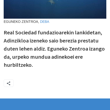
EGUNEKO ZENTROA,
DEBA
Real Sociedad fundazioarekin lankidetan,
Adinzikloa izeneko saio berezia prestatu
duten lehen aldiz. Eguneko Zentroa izango
da, urpeko mundua adinekoei ere
hurbiltzeko.