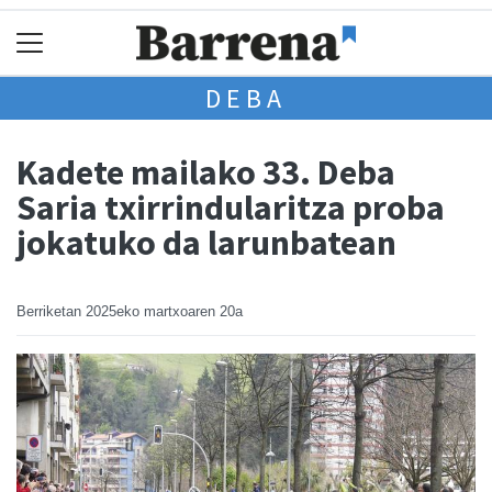
DEBA
Kadete mailako 33. Deba
Saria txirrindularitza proba
jokatuko da larunbatean
Berriketan
2025eko martxoaren 20a