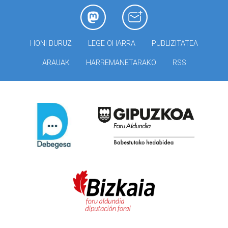
HONI BURUZ
LEGE OHARRA
PUBLIZITATEA
ARAUAK
HARREMANETARAKO
RSS