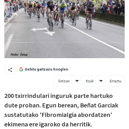
Gehitu gaitzazu Googlen
Entzun
Itzuli
Erraztu
200 txirrindulari inguruk parte hartuko
dute proban. Egun berean, Beñat Garciak
sustatutako 'Fibromialgia abordatzen'
ekimena ere igaroko da herritik.