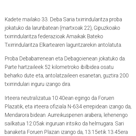
Kadete mailako 33. Deba Saria txirrindularitza proba
jokatuko da larunbatean (martxoak 22), Gipuzkoako
txirrindularitza federazioak Amaikak Bateko
Txirrindularitza Elkartearen laguntzarekin antolatuta.
Proba Debabarrenean eta Debagoienean jokatuko da.
Parte hartzaileek 52 kilometroko ibilbidea osatu
beharko dute eta, antolatzaileen esanetan, guztira 200
txirrindulari inguru izango dira.
Irteera neutralizatua 10:40ean egingo da Foruen
Plazatik, eta irteera ofiziala N-634 errepidean izango da,
Mendarora bidean. Aurreikuspenen arabera, lehenengo
sailkatua 12:05ak inguruan iritsiko da helmugara. Sari
banaketa Foruen Plazan izango da, 13:15etik 13:45era