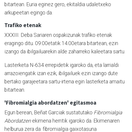
bitartean. Euria eginez gero, ekitaldia udaletxeko
arkupeetan egingo da.
Trafiko etenak
XXXIII. Deba Sariaren ospakizunak trafiko etenak
eragingo ditu. 09:00etatik 14:00etara bitartean, ezin
izango da ibilgailuarekin alde zaharreko kaleetara sartu.
Lasterketa N-634 errepidetik igaroko da, eta larrialdi
arrazoiengatik izan ezik, ibilgailuek ezin izango dute
bertako garajeetara sartu-irtena egin lasterketa amaitu
bitartean.
'Fibromialgia abordatzen' egitasmoa
Egun berean, Beñat Garciak sustatutako
Fibromialgia
Abordatzen
ekimena herritik igaroko da. Ekimenaren
helburua zera da: fibromialgia gaixotasuna