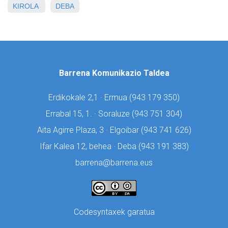
KIROLA
DEBA
Barrena Komunikazio Taldea
Erdikokale 2,1 · Ermua (
943 179 350)
Errabal 15, 1. · Soraluze (
943 751 304)
Aita Agirre Plaza, 3 · Elgoibar (
943 741 626)
Ifar Kalea 12, behea · Deba (
943 191 383)
barrena@barrena.eus
Codesyntaxek garatua