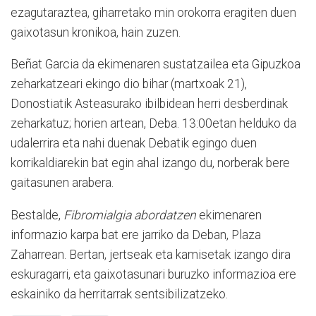
ezagutaraztea, giharretako min orokorra eragiten duen
gaixotasun kronikoa, hain zuzen.
Beñat Garcia da ekimenaren sustatzailea eta Gipuzkoa
zeharkatzeari ekingo dio bihar (martxoak 21),
Donostiatik Asteasurako ibilbidean herri desberdinak
zeharkatuz; horien artean, Deba. 13:00etan helduko da
udalerrira eta nahi duenak Debatik egingo duen
korrikaldiarekin bat egin ahal izango du, norberak bere
gaitasunen arabera.
Bestalde,
Fibromialgia abordatzen
ekimenaren
informazio karpa bat ere jarriko da Deban, Plaza
Zaharrean. Bertan, jertseak eta kamisetak izango dira
eskuragarri, eta gaixotasunari buruzko informazioa ere
eskainiko da herritarrak sentsibilizatzeko.