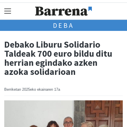
DEBA
Debako Liburu Solidario
Taldeak 700 euro bildu ditu
herrian egindako azken
azoka solidarioan
Berriketan
2025eko ekainaren 17a