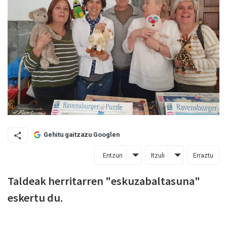
Gehitu gaitzazu Googlen
Entzun
Itzuli
Erraztu
Taldeak herritarren "eskuzabaltasuna"
eskertu du.