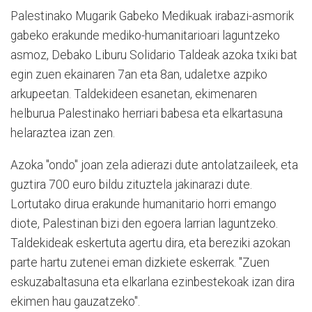
Palestinako Mugarik Gabeko Medikuak irabazi-asmorik
gabeko erakunde mediko-humanitarioari laguntzeko
asmoz, Debako Liburu Solidario Taldeak azoka txiki bat
egin zuen ekainaren 7an eta 8an, udaletxe azpiko
arkupeetan. Taldekideen esanetan, ekimenaren
helburua Palestinako herriari babesa eta elkartasuna
helaraztea izan zen.
Azoka "ondo" joan zela adierazi dute antolatzaileek, eta
guztira 700 euro bildu zituztela jakinarazi dute.
Lortutako dirua erakunde humanitario horri emango
diote, Palestinan bizi den egoera larrian laguntzeko.
Taldekideak eskertuta agertu dira, eta bereziki azokan
parte hartu zutenei eman dizkiete eskerrak. "Zuen
eskuzabaltasuna eta elkarlana ezinbestekoak izan dira
ekimen hau gauzatzeko".