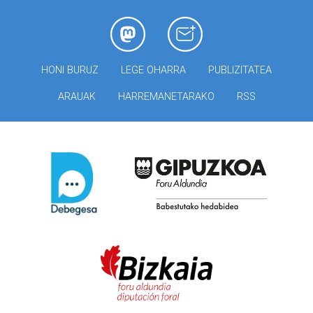
HONI BURUZ
LEGE OHARRA
PUBLIZITATEA
ARAUAK
HARREMANETARAKO
RSS