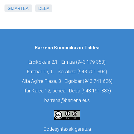
GIZARTEA
DEBA
Barrena Komunikazio Taldea
Erdikokale 2,1 · Ermua (
943 179 350)
Errabal 15, 1. · Soraluze (
943 751 304)
Aita Agirre Plaza, 3 · Elgoibar (
943 741 626)
Ifar Kalea 12, behea · Deba (
943 191 383)
barrena@barrena.eus
Codesyntaxek garatua