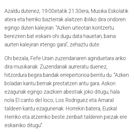
Azaldu dutenez, 19:00etatik 21:30era, Musika Eskolatik
atera eta herriko bazterrak alaitzen ibiliko dira ondoren
egingo duten kalejiran. "Azken urteotan kontzertu
bereziren bat eskaini ohi dugu data hauetan, baina
aurten kalejiran irtengo gara", zehaztu dute.
Ohi bezala, Fefe Urain zuzendariaren aginduetara ariko
dira musikariak. Zuzendariak aurreratu duenez,
hitzordura begira bandak errepertorioa berritu du. "Azken
boladan kantu berriak prestatzen aritu gara. Askori
ezagunak egingo zaizkien abestiak joko ditugu, hala
nola El canto del loco, Los Rodriguez eta Amaral
taldeen kantu ezagunenak. Horrekin batera, Euskal
Herriko eta atzerriko beste zenbait talderen piezak ere
eskainiko ditugu".