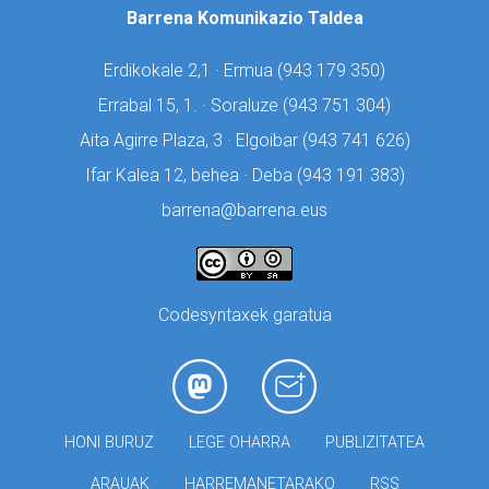
Barrena Komunikazio Taldea
Erdikokale 2,1 · Ermua (
943 179 350)
Errabal 15, 1. · Soraluze (
943 751 304)
Aita Agirre Plaza, 3 · Elgoibar (
943 741 626)
Ifar Kalea 12, behea · Deba (
943 191 383)
barrena@barrena.eus
Codesyntaxek garatua
HONI BURUZ
LEGE OHARRA
PUBLIZITATEA
ARAUAK
HARREMANETARAKO
RSS