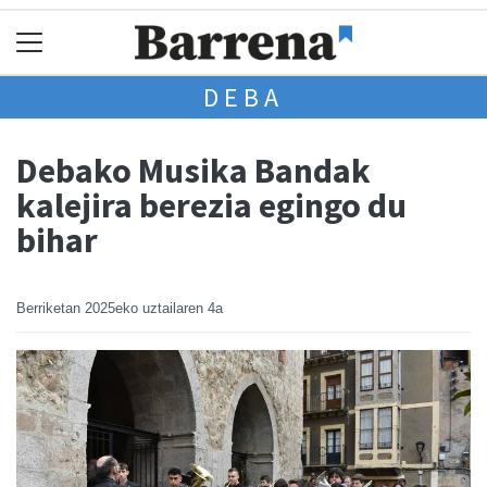
DEBA
Debako Musika Bandak
kalejira berezia egingo du
bihar
Berriketan
2025eko uztailaren 4a