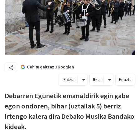
Gehitu gaitzazu Googlen
Entzun
Itzuli
Erraztu
Debarren Egunetik emanaldirik egin gabe
egon ondoren, bihar (uztailak 5) berriz
irtengo kalera dira Debako Musika Bandako
kideak.