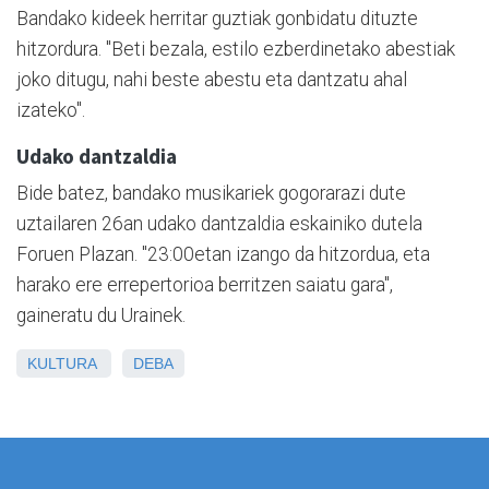
Bandako kideek herritar guztiak gonbidatu dituzte
hitzordura. "Beti bezala, estilo ezberdinetako abestiak
joko ditugu, nahi beste abestu eta dantzatu ahal
izateko".
Udako dantzaldia
Bide batez, bandako musikariek gogorarazi dute
uztailaren 26an udako dantzaldia eskainiko dutela
Foruen Plazan. "23:00etan izango da hitzordua, eta
harako ere errepertorioa berritzen saiatu gara",
gaineratu du Urainek.
KULTURA
DEBA