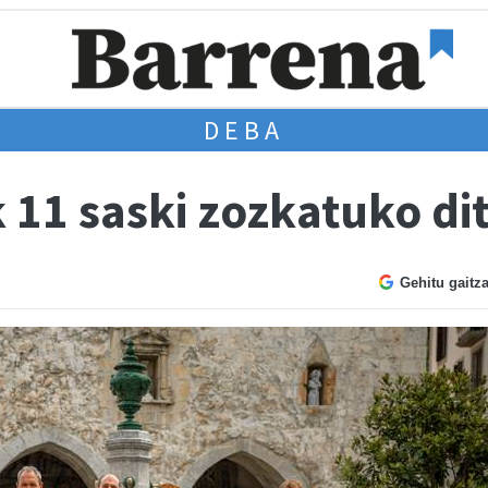
DEBA
 11 saski zozkatuko di
Gehitu gaitz