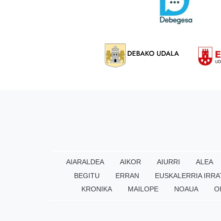
AIARALDEA
AIKOR
AIURRI
ALEA
BEGITU
ERRAN
EUSKALERRIA IRRA
KRONIKA
MAILOPE
NOAUA
O