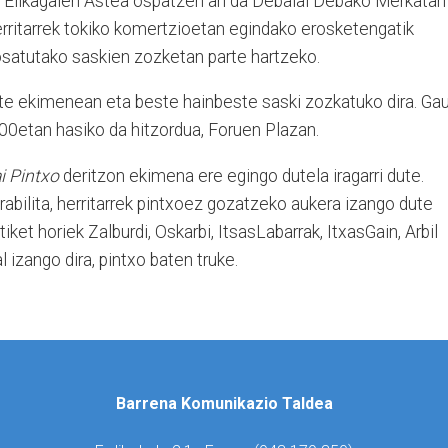
a, Elikagaien Astea ospatzen ari da Debalai Debako Merkatari
herritarrek tokiko komertzioetan egindako erosketengatik
n osatutako saskien zozketan parte hartzeko.
dute ekimenean eta beste hainbeste saski zozkatuko dira. Gau
0:00etan hasiko da hitzordua, Foruen Plazan.
i Pintxo
deritzon ekimena ere egingo dutela iragarri dute.
rabilita, herritarrek pintxoez gozatzeko aukera izango dute
iket horiek Zalburdi, Oskarbi, ItsasLabarrak, ItxasGain, Arbil
 izango dira, pintxo baten truke.
Barrena Komunikazio Taldea