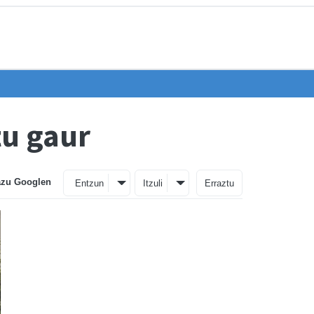
tu gaur
azu Googlen
Entzun
Itzuli
Erraztu