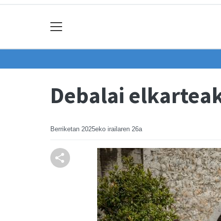
Debalai elkarteak
Berriketan
2025eko irailaren 26a