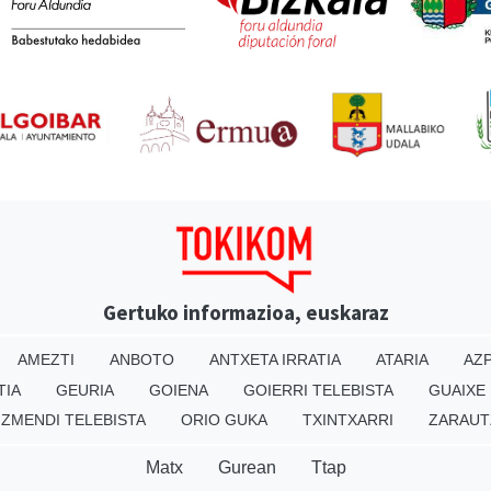
Gertuko informazioa, euskaraz
AMEZTI
ANBOTO
ANTXETA IRRATIA
ATARIA
AZP
TIA
GEURIA
GOIENA
GOIERRI TELEBISTA
GUAIXE
IZMENDI TELEBISTA
ORIO GUKA
TXINTXARRI
ZARAUT
Matx
Gurean
Ttap