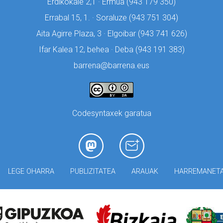
Erdikokale 2,1 · Ermua (
943 179 350)
Errabal 15, 1. · Soraluze (
943 751 304)
Aita Agirre Plaza, 3 · Elgoibar (
943 741 626)
Ifar Kalea 12, behea · Deba (
943 191 383)
barrena@barrena.eus
Codesyntaxek garatua
LEGE OHARRA
PUBLIZITATEA
ARAUAK
HARREMANET