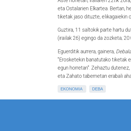
Aste honetan, irailaren 22tik 26r
eta Ostalarien Elkartea. Bertan, 
tiketak jaso dituzte, elikagaieki
Guztira, 11 saltokik parte hartu 
(irailak 26) egingo da zozketa; 2
Eguerditik aurrera, gainera,
Debala
"Erosketekin banatutako tiketak e
egun horretan". Zehaztu dutenez, t
eta Zahato tabernetan erabali ahal
EKONOMIA
DEBA