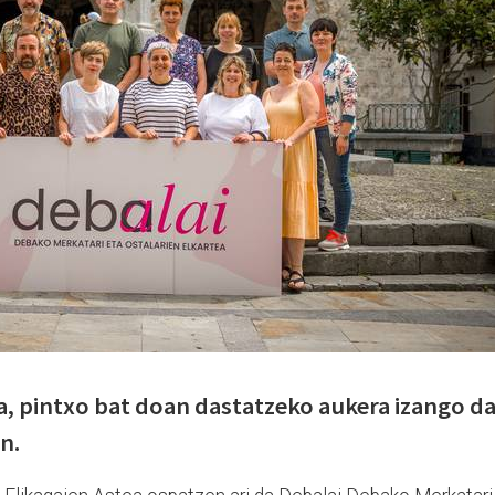
ra, pintxo bat doan dastatzeko aukera izango d
an.