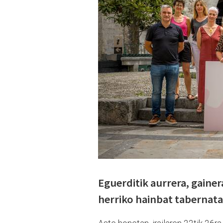
Eguerditik aurrera, gaine
herriko hainbat tabernat