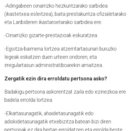
-Adingabeen oinarrizko hezkuntzarako sarbidea
(ikastetxea esleitzea), baita prestakuntza ofizialetarako
eta Lanbideren ikastaroetarako sarbidea ere.
-Oinarrizko gizarte-prestazioak eskuratzea.
-Egoitza-baimena lortzea atzerritartasunari buruzko
legeak eskatzen duen urteen ondoren, eta
irregulartasun administratiboarekin amaitzea...
Zergatik ezin dira erroldatu pertsona asko?
Badakigu pertsona askorentzat zaila edo ezinezkoa ere
badela errolda lortzea:
-Elkartasunagatik, ahaidetasunagatik edo
adiskidetasunagatik etxebizitza batean bizi diren
pertsonak ez dira bertan erroldatzen eta errolda beste