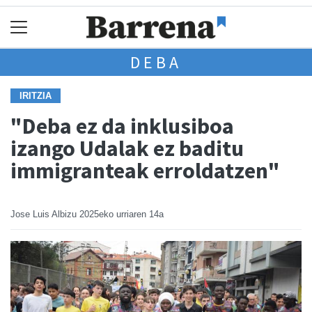
DEBA
IRITZIA
"Deba ez da inklusiboa
izango Udalak ez baditu
immigranteak erroldatzen"
Jose Luis Albizu
2025eko urriaren 14a