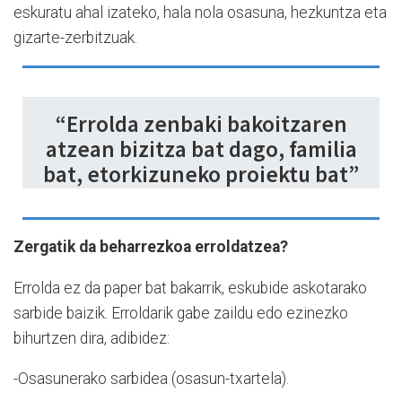
eskuratu ahal izateko, hala nola osasuna, hezkuntza eta
gizarte-zerbitzuak.
“Errolda zenbaki bakoitzaren
atzean bizitza bat dago, familia
bat, etorkizuneko proiektu bat”
Zergatik da beharrezkoa erroldatzea?
Errolda ez da paper bat bakarrik, eskubide askotarako
sarbide baizik. Erroldarik gabe zaildu edo ezinezko
bihurtzen dira, adibidez:
-Osasunerako sarbidea (osasun-txartela).