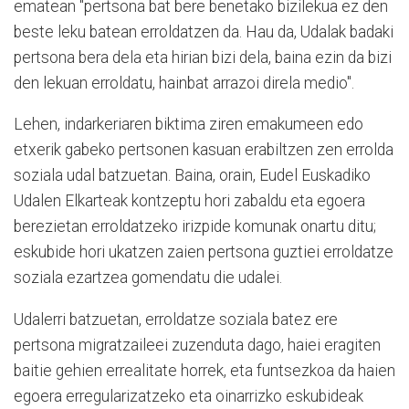
ematean "pertsona bat bere benetako bizilekua ez den
beste leku batean erroldatzen da. Hau da, Udalak badaki
pertsona bera dela eta hirian bizi dela, baina ezin da bizi
den lekuan erroldatu, hainbat arrazoi direla medio".
Lehen, indarkeriaren biktima ziren emakumeen edo
etxerik gabeko pertsonen kasuan erabiltzen zen errolda
soziala udal batzuetan. Baina, orain, Eudel Euskadiko
Udalen Elkarteak kontzeptu hori zabaldu eta egoera
berezietan erroldatzeko irizpide komunak onartu ditu;
eskubide hori ukatzen zaien pertsona guztiei erroldatze
soziala ezartzea gomendatu die udalei.
Udalerri batzuetan, erroldatze soziala batez ere
pertsona migratzaileei zuzenduta dago, haiei eragiten
baitie gehien errealitate horrek, eta funtsezkoa da haien
egoera erregularizatzeko eta oinarrizko eskubideak