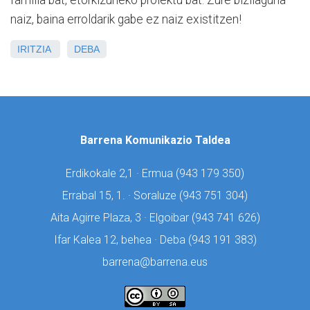
naiz, baina erroldarik gabe ez naiz existitzen!
IRITZIA
DEBA
Barrena Komunikazio Taldea
Erdikokale 2,1 · Ermua (
943 179 350)
Errabal 15, 1. · Soraluze (
943 751 304)
Aita Agirre Plaza, 3 · Elgoibar (
943 741 626)
Ifar Kalea 12, behea · Deba (
943 191 383)
barrena@barrena.eus