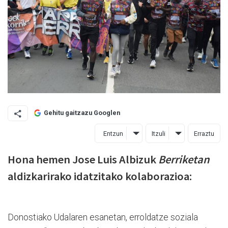
Gehitu gaitzazu Googlen
Entzun
Itzuli
Erraztu
Hona hemen Jose Luis Albizuk
Berriketan
aldizkarirako idatzitako kolaborazioa:
Donostiako Udalaren esanetan, erroldatze soziala