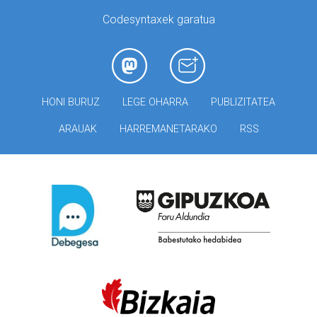
Codesyntaxek garatua
HONI BURUZ
LEGE OHARRA
PUBLIZITATEA
ARAUAK
HARREMANETARAKO
RSS