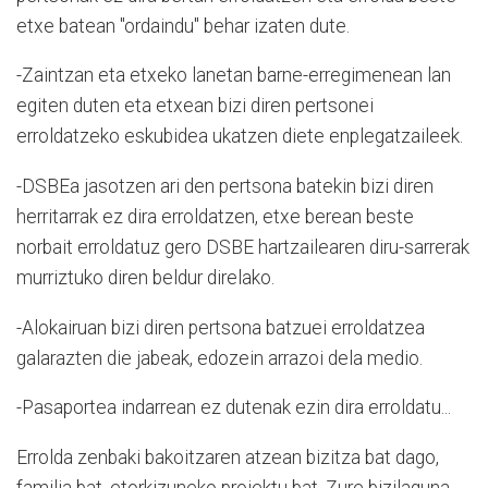
etxe batean "ordaindu" behar izaten dute.
-Zaintzan eta etxeko lanetan barne-erregimenean lan
egiten duten eta etxean bizi diren pertsonei
erroldatzeko eskubidea ukatzen diete enplegatzaileek.
-DSBEa jasotzen ari den pertsona batekin bizi diren
herritarrak ez dira erroldatzen, etxe berean beste
norbait erroldatuz gero DSBE hartzailearen diru-sarrerak
murriztuko diren beldur direlako.
-Alokairuan bizi diren pertsona batzuei erroldatzea
galarazten die jabeak, edozein arrazoi dela medio.
-Pasaportea indarrean ez dutenak ezin dira erroldatu...
Errolda zenbaki bakoitzaren atzean bizitza bat dago,
familia bat, etorkizuneko proiektu bat. Zure bizilaguna