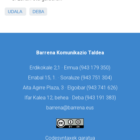
UDALA
DEBA
Barrena Komunikazio Taldea
Erdikokale 2,1 · Ermua (
943 179 350)
Errabal 15, 1. · Soraluze (
943 751 304)
Aita Agirre Plaza, 3 · Elgoibar (
943 741 626)
Ifar Kalea 12, behea · Deba (
943 191 383)
barrena@barrena.eus
Codesyntaxek garatua