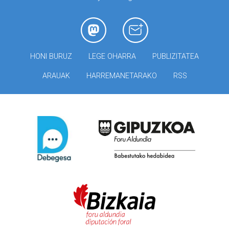
HONI BURUZ
LEGE OHARRA
PUBLIZITATEA
ARAUAK
HARREMANETARAKO
RSS