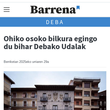
DEBA
Ohiko osoko bilkura egingo
du bihar Debako Udalak
Berriketan
2025eko urriaren 29a