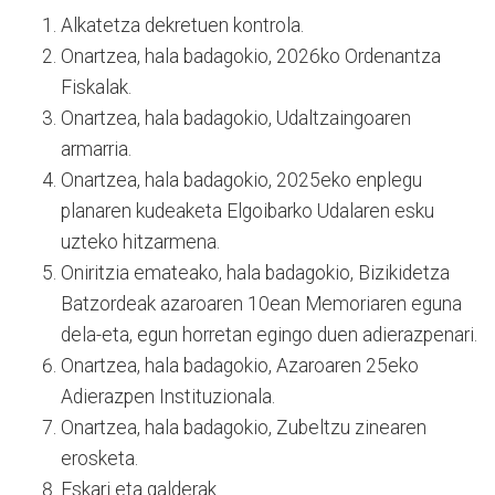
Alkatetza dekretuen kontrola.
Onartzea, hala badagokio, 2026ko Ordenantza
Fiskalak.
Onartzea, hala badagokio, Udaltzaingoaren
armarria.
Onartzea, hala badagokio, 2025eko enplegu
planaren kudeaketa Elgoibarko Udalaren esku
uzteko hitzarmena.
Oniritzia emateako, hala badagokio, Bizikidetza
Batzordeak azaroaren 10ean Memoriaren eguna
dela-eta, egun horretan egingo duen adierazpenari.
Onartzea, hala badagokio, Azaroaren 25eko
Adierazpen Instituzionala.
Onartzea, hala badagokio, Zubeltzu zinearen
erosketa.
Eskari eta galderak.