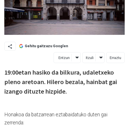
Gehitu gaitzazu Googlen
Entzun
Itzuli
Erraztu
19:00etan hasiko da bilkura, udaletxeko
pleno aretoan. Hilero bezala, hainbat gai
izango dituzte hizpide.
Honakoa da batzarrean eztabaidatuko duten gai
zerrenda: