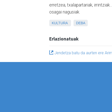
erretzea, txalapartariak, irrintzia
osagai nagusiak.
KULTURA
DEBA
Erlazionatuak
Jendetza batu da aurten ere Ari