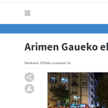
Arimen Gaueko ek
Berriketan
2025eko azaroaren 3a