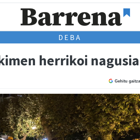
DEBA
imen herrikoi nagusia
Gehitu gaitz