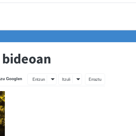
 bideoan
azu Googlen
Entzun
Itzuli
Erraztu