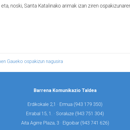
k... eta, noski, Santa Katalinako arimak izan ziren ospakizunare
men Gaueko ospakizun nagusira
Barrena Komunikazio Taldea
Erdikokale 2,1 · Ermua (
943 179 350)
Errabal 15, 1. · Soraluze (
943 751 304)
Aita Agirre Plaza, 3 · Elgoibar (
943 741 626)