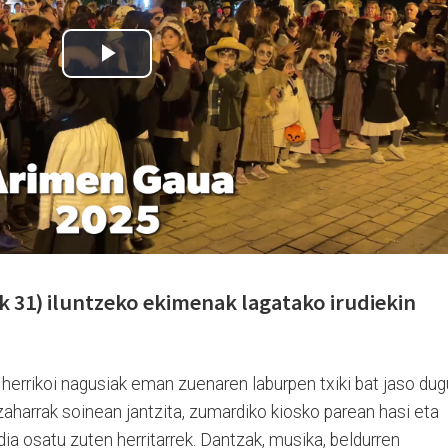
k 31) iluntzeko ekimenak lagatako irudiekin
errikoi nagusiak eman zuenaren laburpen txiki bat jaso dug
zaharrak soinean jantzita, zumardiko kiosko parean hasi eta
dia osatu zuten herritarrek. Dantzak, musika, beldurren