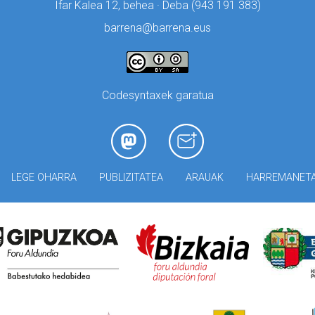
Ifar Kalea 12, behea · Deba (
943 191 383)
barrena@barrena.eus
Codesyntaxek garatua
LEGE OHARRA
PUBLIZITATEA
ARAUAK
HARREMANET