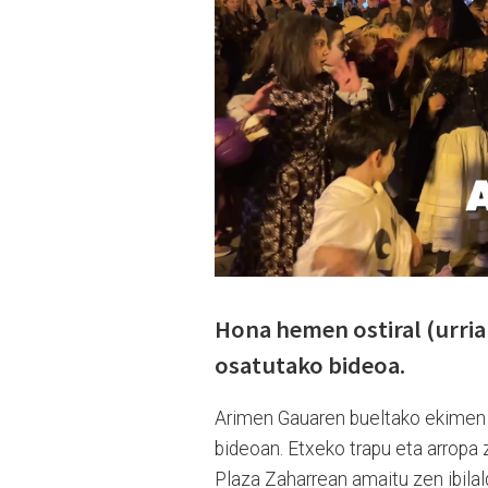
Hona hemen ostiral (urria
osatutako bideoa.
Arimen Gauaren bueltako ekimen h
bideoan. Etxeko trapu eta arropa 
Plaza Zaharrean amaitu zen ibilal