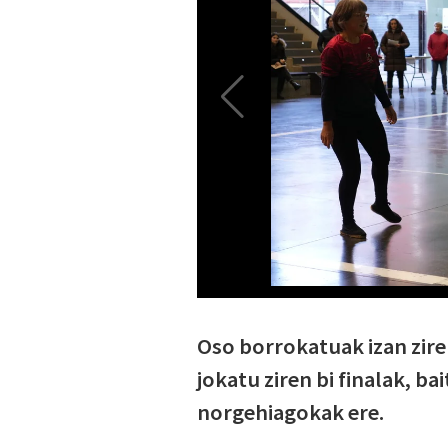
Oso borrokatuak izan zire
jokatu ziren bi finalak, ba
norgehiagokak ere.