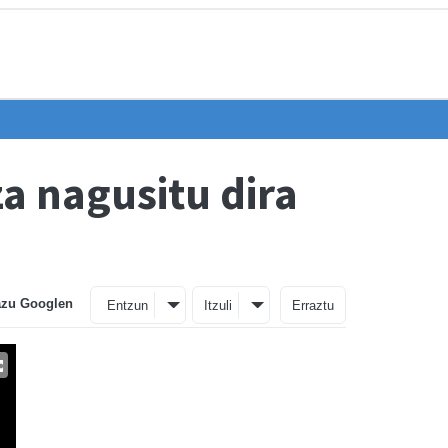
a nagusitu dira
azu Googlen
Entzun
Itzuli
Erraztu