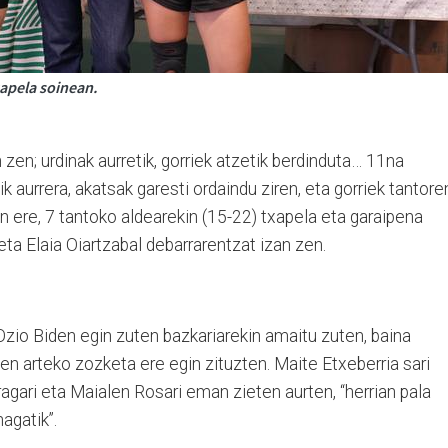
xapela soinean.
zen; urdinak aurretik, gorriek atzetik berdinduta… 11na
ik aurrera, akatsak garesti ordaindu ziren, eta gorriek tantore
n ere, 7 tantoko aldearekin (15-22) txapela eta garaipena
eta Elaia Oiartzabal debarrarentzat izan zen.
Ozio Biden egin zuten bazkariarekin amaitu zuten, baina
een arteko zozketa ere egin zituzten. Maite Etxeberria sari
ragari eta Maialen Rosari eman zieten aurten, “herrian pala
agatik”.