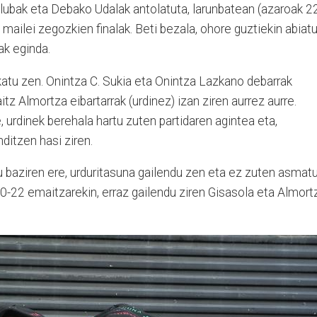
klubak eta Debako Udalak antolatuta, larunbatean (azaroak 2
 mailei zegozkien finalak. Beti bezala, ohore guztiekin abiat
ak eginda.
katu zen. Onintza C. Sukia eta Onintza Lazkano debarrak
itz Almortza eibartarrak (urdinez) izan ziren aurrez aurre.
, urdinek berehala hartu zuten partidaren agintea eta,
ditzen hasi ziren.
u baziren ere, urduritasuna gailendu zen eta ez zuten asmat
0-22 emaitzarekin, erraz gailendu ziren Gisasola eta Almort