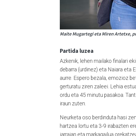
Maite Mugartegi eta Miren Artetxe, p
Partida luzea
Azkenik, lehen mailako finalari ek
debarra (urdinez) eta Naiara eta E
aurre. Espero bezala, emozioz be
gerturatu ziren zaleei. Lehia estu
ordu eta 45 minutu pasakoa. Tanto
iraun zuten.
Neurketa oso berdinduta hasi zen
hartzea lortu eta 3-9 irabazten er
jarraian eta markagailua orekatzea