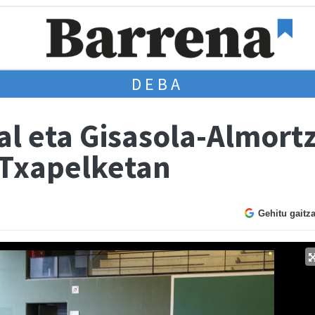
DEBA
l eta Gisasola-Almortz
 Txapelketan
Gehitu gaitz