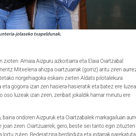
unteria-jolaseko txapeldunak.
in zioten. Amaia Aizpuru azkoitiarra eta Elaia Oiartzabal
neritz Mitxelena ahizpa oiartzuarrak (gorriz) aritu ziren aurre
tetako norgehiagoka eskaini zieten Aldats pilotalekura
a eta gogorra izan zen hasiera-hasieratik eta batez ere luzea
 oso luzeak izan ziren, zenbait jokaldik hamar minutu ere
, baina ondoren Aizpuruk eta Oiartzabalek markagailuan aur
e joan ziren. Oiartzuarrek, gero, beste sei tanto egin zituzten
 lortu zuten. Bederatzina berdinduta eta indarrak parekatuta