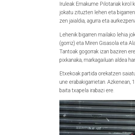
Iruleak Emakume Pilotariak kirol 
jokatu zituzten lehen eta bigarren
zen jaialdia, agurra eta aurkezpen
Lehenik bigarren mailako lehia jo
(gorriz) eta Miren Gisasola eta Ala
Tantoak gogorrak izan baziren ere
pixkanaka, markagailuan aldea han
Etxekoak partida orekatzen saiat
une erabakigarrietan. Azkenean, 1
baita txapela irabazi ere.