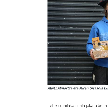
Alaitz Almortza eta Miren Gisasola t
Lehen mailako finala jokatu behar