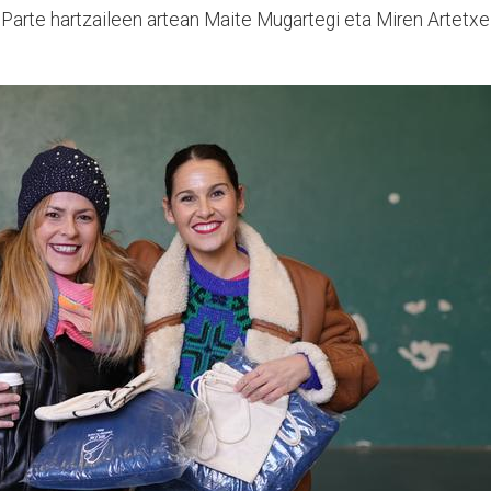
 Parte hartzaileen artean Maite Mugartegi eta Miren Artetxe