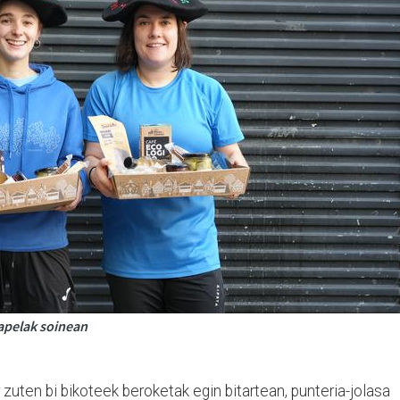
xapelak soinean
 zuten bi bikoteek beroketak egin bitartean, punteria-jolasa