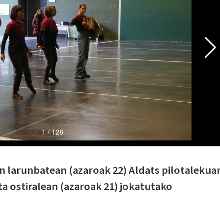
n larunbatean (azaroak 22) Aldats pilotalekua
ita ostiralean (azaroak 21) jokatutako