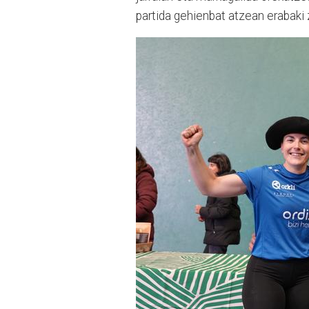
partida gehienbat atzean erabaki 