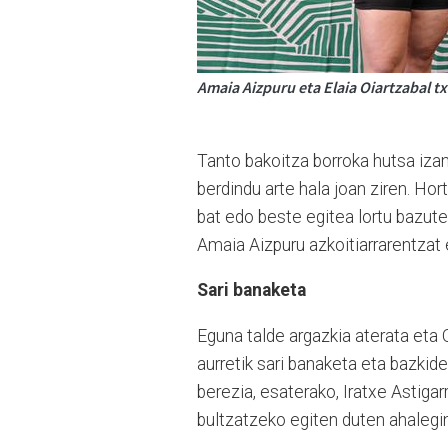
Amaia Aizpuru eta Elaia Oiartzabal t
Tanto bakoitza borroka hutsa izan 
berdindu arte hala joan ziren. Hort
bat edo beste egitea lortu bazute
Amaia Aizpuru azkoitiarrarentzat 
Sari banaketa
Eguna talde argazkia aterata eta 
aurretik sari banaketa eta bazkid
berezia, esaterako, Iratxe Astigar
bultzatzeko egiten duten ahalegin