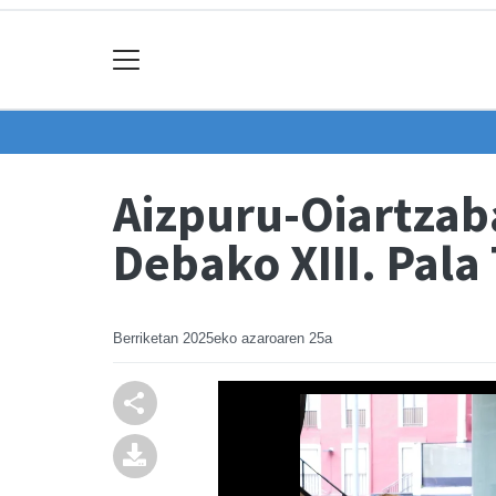
Aizpuru-Oiartzaba
Debako XIII. Pala
Berriketan
2025eko azaroaren 25a