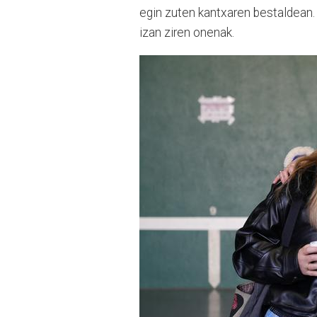
egin zuten kantxaren bestaldean.
izan ziren onenak.