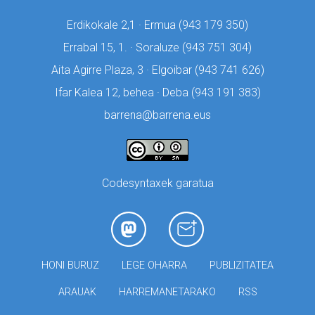
Erdikokale 2,1 · Ermua (
943 179 350)
Errabal 15, 1. · Soraluze (
943 751 304)
Aita Agirre Plaza, 3 · Elgoibar (
943 741 626)
Ifar Kalea 12, behea · Deba (
943 191 383)
barrena@barrena.eus
Codesyntaxek garatua
HONI BURUZ
LEGE OHARRA
PUBLIZITATEA
ARAUAK
HARREMANETARAKO
RSS