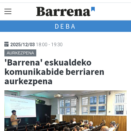
DEBA
2025/12/03
18:00 - 19:30
AURKEZPENA
'Barrena' eskualdeko
komunikabide berriaren
aurkezpena