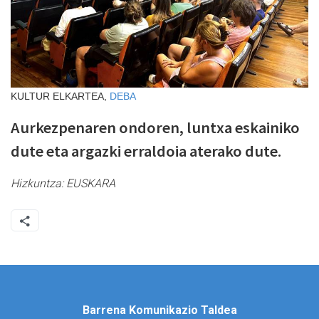
KULTUR ELKARTEA,
DEBA
Aurkezpenaren ondoren, luntxa eskainiko
dute eta argazki erraldoia aterako dute.
Hizkuntza:
EUSKARA
Barrena Komunikazio Taldea