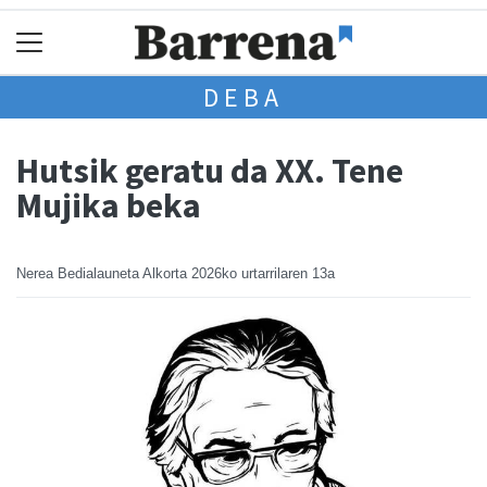
DEBA
Hutsik geratu da XX. Tene
Mujika beka
Nerea Bedialauneta Alkorta
2026ko urtarrilaren 13a