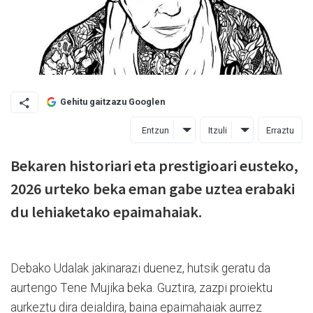
Gehitu gaitzazu Googlen
Entzun
Itzuli
Erraztu
Bekaren historiari eta prestigioari eusteko,
2026 urteko beka eman gabe uztea erabaki
du lehiaketako epaimahaiak.
Debako Udalak jakinarazi duenez, hutsik geratu da
aurtengo Tene Mujika beka. Guztira, zazpi proiektu
aurkeztu dira deialdira, baina epaimahaiak aurrez