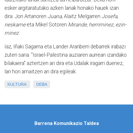
esker argitaratutako azken lanak honako hauek izan
dira: Jon Artanoren
Juana
, Alaitz Melgarren
Josefa,
neskame
eta Mikel Sotoren
Mirande, herriminez, ezin-
minez
.
Iaz, Iñaki Sagarna eta Lander Aranberri debarrek irabazi
zuten saria. "Israel-Palestina auziaren aurrean izandako
bilakaera" aztertzen ari dira eta Udalak iragarri duenez,
lan hori amaitzen ari dira egileak.
KULTURA
DEBA
Barrena Komunikazio Taldea