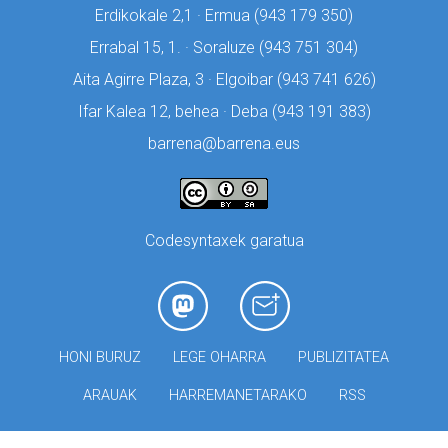
Erdikokale 2,1 · Ermua (
943 179 350)
Errabal 15, 1. · Soraluze (
943 751 304)
Aita Agirre Plaza, 3 · Elgoibar (
943 741 626)
Ifar Kalea 12, behea · Deba (
943 191 383)
barrena@barrena.eus
Codesyntaxek garatua
HONI BURUZ
LEGE OHARRA
PUBLIZITATEA
ARAUAK
HARREMANETARAKO
RSS