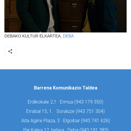
DEBAKO KULTUR ELKARTEA,
DEBA
Barrena Komunikazio Taldea
Erdikokale 2,1 · Ermua (
943 179 350)
Errabal 15, 1. · Soraluze (
943 751 304)
Aita Agirre Plaza, 3 · Elgoibar (
943 741 626)
Ifar Kalea 12, behea · Deba (
943 191 383)