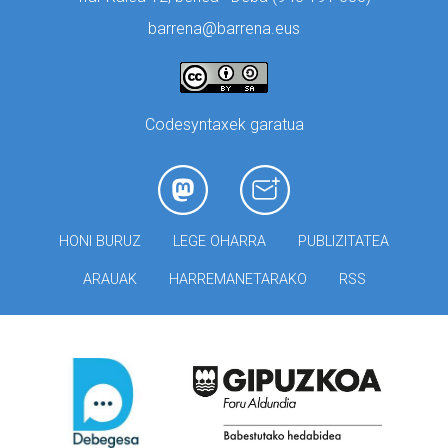
barrena@barrena.eus
Codesyntaxek garatua
HONI BURUZ
LEGE OHARRA
PUBLIZITATEA
ARAUAK
HARREMANETARAKO
RSS