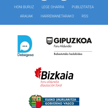
HONI BURUZ
LEGE OHARRA
PUBLIZITATEA
ARAUAK
HARREMANETARAKO
RSS