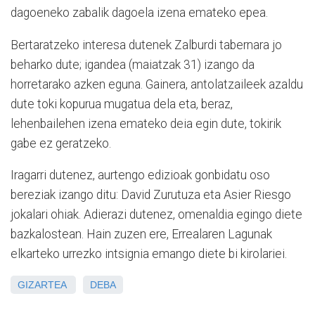
dagoeneko zabalik dagoela izena emateko epea.
Bertaratzeko interesa dutenek Zalburdi tabernara jo
beharko dute; igandea (maiatzak 31) izango da
horretarako azken eguna. Gainera, antolatzaileek azaldu
dute toki kopurua mugatua dela eta, beraz,
lehenbailehen izena emateko deia egin dute, tokirik
gabe ez geratzeko.
Iragarri dutenez, aurtengo edizioak gonbidatu oso
bereziak izango ditu: David Zurutuza eta Asier Riesgo
jokalari ohiak. Adierazi dutenez, omenaldia egingo diete
bazkalostean. Hain zuzen ere, Errealaren Lagunak
elkarteko urrezko intsignia emango diete bi kirolariei.
GIZARTEA
DEBA