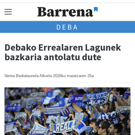
DEBA
Debako Errealaren Lagunek
bazkaria antolatu dute
Nerea Bedialauneta Alkorta
2026ko maiatzaren 26a