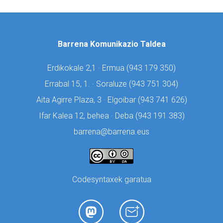
Barrena Komunikazio Taldea
Erdikokale 2,1 · Ermua (
943 179 350)
Errabal 15, 1. · Soraluze (
943 751 304)
Aita Agirre Plaza, 3 · Elgoibar (
943 741 626)
Ifar Kalea 12, behea · Deba (
943 191 383)
barrena@barrena.eus
Codesyntaxek garatua