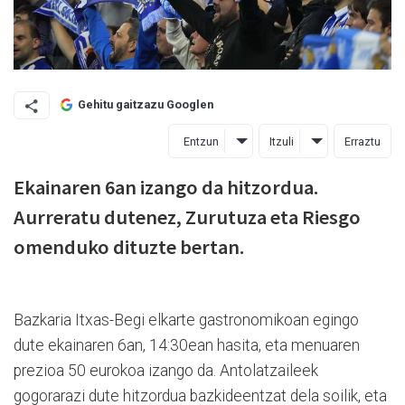
Gehitu gaitzazu Googlen
Entzun
Itzuli
Erraztu
Ekainaren 6an izango da hitzordua.
Aurreratu dutenez, Zurutuza eta Riesgo
omenduko dituzte bertan.
Bazkaria Itxas-Begi elkarte gastronomikoan egingo
dute ekainaren 6an, 14:30ean hasita, eta menuaren
prezioa 50 eurokoa izango da. Antolatzaileek
gogorarazi dute hitzordua bazkideentzat dela soilik, eta