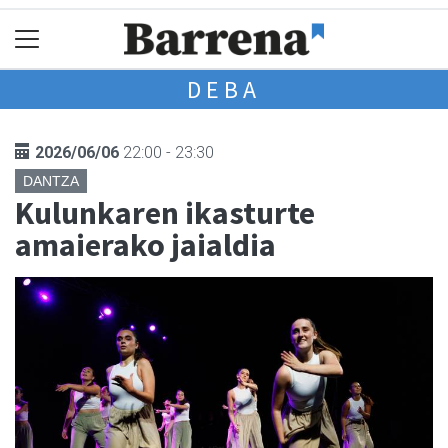
DEBA
2026/06/06
22:00 - 23:30
DANTZA
Kulunkaren ikasturte
amaierako jaialdia