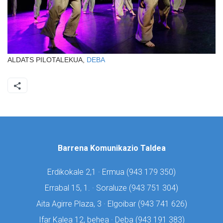
ALDATS PILOTALEKUA,
DEBA
Barrena Komunikazio Taldea
Erdikokale 2,1 · Ermua (
943 179 350)
Errabal 15, 1. · Soraluze (
943 751 304)
Aita Agirre Plaza, 3 · Elgoibar (
943 741 626)
Ifar Kalea 12, behea · Deba (
943 191 383)