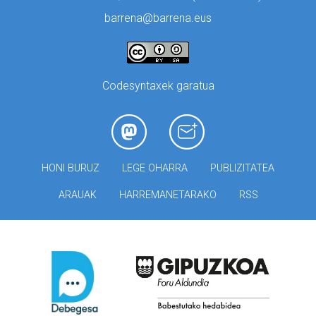
barrena@barrena.eus
Codesyntaxek garatua
HONI BURUZ
LEGE OHARRA
PUBLIZITATEA
ARAUAK
HARREMANETARAKO
RSS