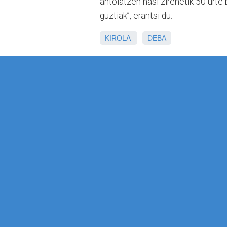
antolatzen hasi zirenetik 50 urte
guztiak”, erantsi du.
KIROLA
DEBA