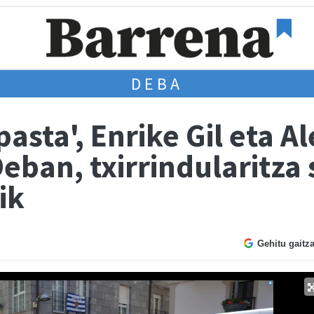
DEBA
asta', Enrike Gil eta A
eban, txirrindularitza
ik
Gehitu gaitz