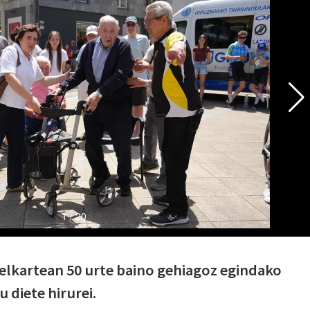
 elkartean 50 urte baino gehiagoz egindako
 diete hirurei.