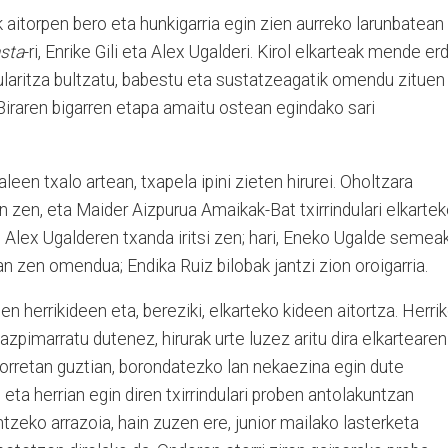
k aitorpen bero eta hunkigarria egin zien aurreko larunbatean
sta
-ri, Enrike Gili eta Alex Ugalderi. Kirol elkarteak mende erd
dularitza bultzatu, babestu eta sustatzeagatik omendu zituen
raren bigarren etapa amaitu ostean egindako sari
een txalo artean, txapela ipini zieten hirurei. Oholtzara
zen, eta Maider Aizpurua Amaikak-Bat txirrindulari elkarte
n, Alex Ugalderen txanda iritsi zen; hari, Eneko Ugalde semea
izan zen omendua; Endika Ruiz bilobak jantzi zion oroigarria.
 herrikideen eta, bereziki, elkarteko kideen aitortza. Herri
 azpimarratu dutenez, hirurak urte luzez aritu dira elkartearen
horretan guztian, borondatezko lan nekaezina egin dute
eta herrian egin diren txirrindulari proben antolakuntzan
zeko arrazoia, hain zuzen ere, junior mailako lasterketa