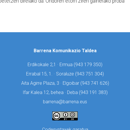
 betetzen direlako da. Ondoren etorri ziren gainerako proba
Barrena Komunikazio Taldea
Erdikokale 2,1 · Ermua (
943 179 350)
Errabal 15, 1. · Soraluze (
943 751 304)
Aita Agirre Plaza, 3 · Elgoibar (
943 741 626)
Ifar Kalea 12, behea · Deba (
943 191 383)
barrena@barrena.eus
Codesyntaxek garatua