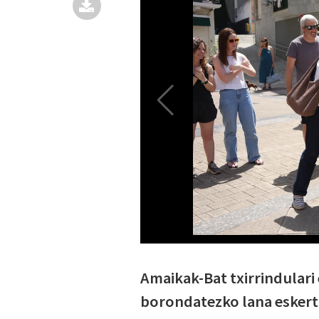
Amaikak-Bat txirrindulari
borondatezko lana eskertu