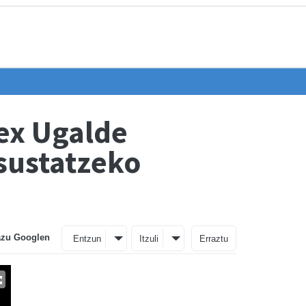
lex Ugalde
 sustatzeko
azu Googlen
Entzun
Itzuli
Erraztu