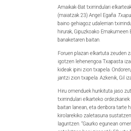
Amaikak-Bat txirrindulari elkartea
(maiatzak 23) Angel Egaña
Txapa
baino gehiagoz udalerrian txirrin
hirurak, Gipuzkoako Emakumeen Bi
banaketaren baitan.
Foruen plazan elkartuta zeuden zal
igotzen lehenengoa Txapasta izan 
kideak ipini zion txapela. Ondore
jantzi zion txapela. Azkenik, Gil 
Hiru omenduek hunkituta jaso zuten
txirrindulari elkarteko ordezkariek
baitan lanean, eta denbora tarte 
kirolarekiko zaletasuna sustatzen 
laguntzen. “Gaurko egunean oment