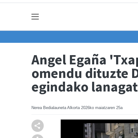
Angel Egaña 'Txap
omendu dituzte D
egindako lanagat
Nerea Bedialauneta Alkorta
2026ko maiatzaren 25a