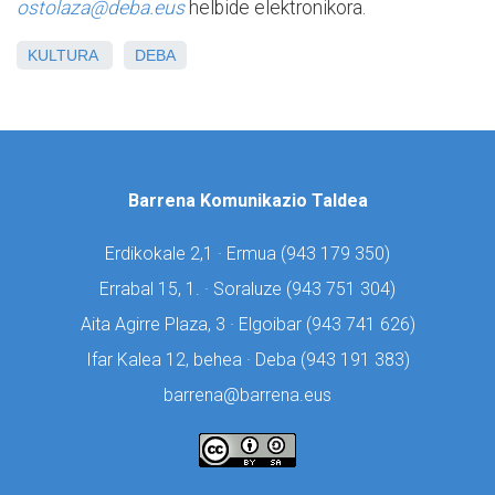
ostolaza@deba.eus
helbide elektronikora.
KULTURA
DEBA
Barrena Komunikazio Taldea
Erdikokale 2,1 · Ermua (
943 179 350)
Errabal 15, 1. · Soraluze (
943 751 304)
Aita Agirre Plaza, 3 · Elgoibar (
943 741 626)
Ifar Kalea 12, behea · Deba (
943 191 383)
barrena@barrena.eus