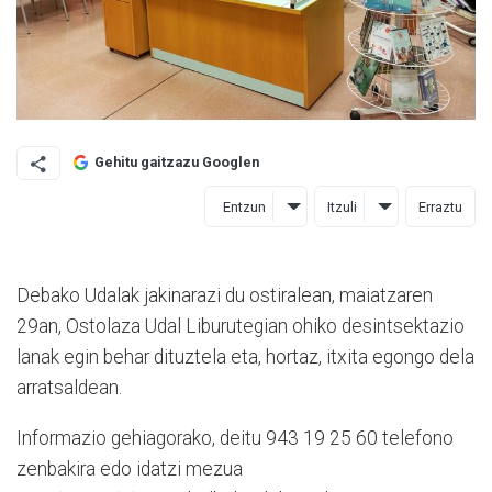
Gehitu gaitzazu Googlen
Entzun
Itzuli
Erraztu
Debako Udalak jakinarazi du ostiralean, maiatzaren
29an, Ostolaza Udal Liburutegian ohiko desintsektazio
lanak egin behar dituztela eta, hortaz, itxita egongo dela
arratsaldean.
Informazio gehiagorako, deitu 943 19 25 60 telefono
zenbakira edo idatzi mezua