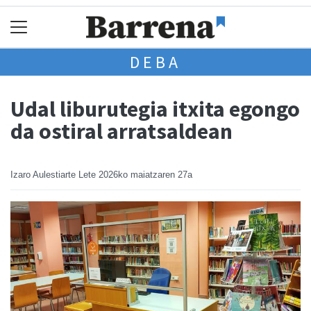
DEBA
Udal liburutegia itxita egongo
da ostiral arratsaldean
Izaro Aulestiarte Lete
2026ko maiatzaren 27a