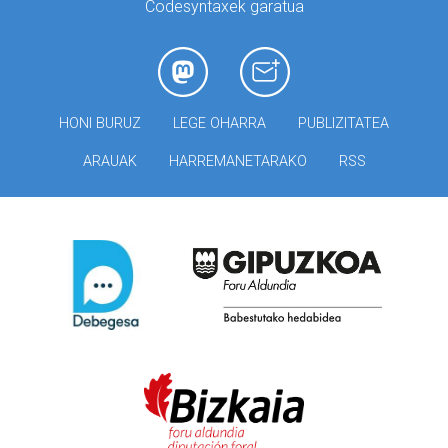
Codesyntaxek garatua
HONI BURUZ
LEGE OHARRA
PUBLIZITATEA
ARAUAK
HARREMANETARAKO
RSS