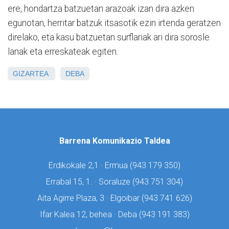
ere, hondartza batzuetan arazoak izan dira azken
egunotan, herritar batzuk itsasotik ezin irtenda geratzen
direlako, eta kasu batzuetan surflariak ari dira sorosle
lanak eta erreskateak egiten.
GIZARTEA
DEBA
Barrena Komunikazio Taldea
Erdikokale 2,1 · Ermua (
943 179 350)
Errabal 15, 1. · Soraluze (
943 751 304)
Aita Agirre Plaza, 3 · Elgoibar (
943 741 626)
Ifar Kalea 12, behea · Deba (
943 191 383)