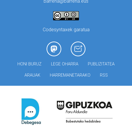
barrena@barrena.eus
Codesyntaxek garatua
HONI BURUZ
LEGE OHARRA
PUBLIZITATEA
ARAUAK
HARREMANETARAKO
RSS