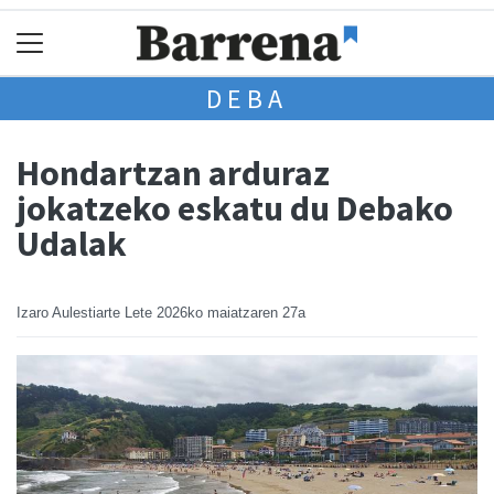
DEBA
Hondartzan arduraz
jokatzeko eskatu du Debako
Udalak
Izaro Aulestiarte Lete
2026ko maiatzaren 27a