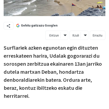
Gehitu gaitzazu Googlen
Entzun
Itzuli
Erraztu
Surflariek azken egunotan egin dituzten
erreskateen harira, Udalak gogorarazi du
sorospen zerbitzua ekainaren 13an jarriko
dutela martxan Deban, hondartza
denboraldiarekin batera. Ordura arte,
beraz, kontuz ibiltzeko eskatu die
herritarrei.