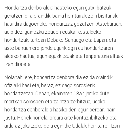
Hondartza denboraldia hasteko egun gutxi batzuk
geratzen dira oraindik, baina herritarrak zein bisitariak
hasi dira dagoeneko hondartzaz gozatzen. Asteburuan,
adibidez, gainezka zeuden euskal kostaldeko
hondartzak, tartean Debako Santiago eta Lapari, eta
aste barruan ere jende ugarik egin du hondartzaren
aldeko hautua, egun eguzkitsuak eta tenperatura altuak
izan dira eta.
Nolanahi ere, hondartza denboraldia ez da oraindik
ofizialki hasi eta, beraz, ez dago soroslerik
hondartzetan. Deban, ekainaren 13an jarriko dute
martxan sorospen eta zaintza zerbitzua, udako
hondartza denboraldia hasiko den egun berean, hain
justu. Horiek horrela, ordura arte kontuz ibiltzeko eta
arduraz jokatzeko deia egin die Udalak herritarrei. Izan