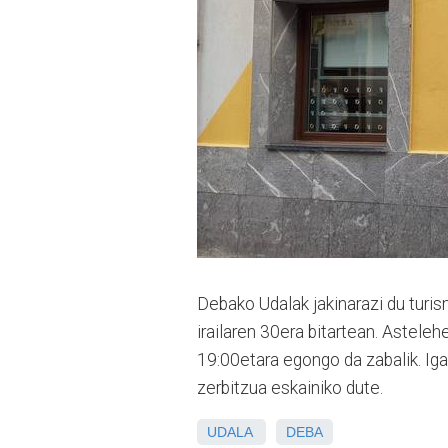
Debako Udalak jakinarazi du turis
irailaren 30era bitartean. Asteleh
19:00etara egongo da zabalik. Iga
zerbitzua eskainiko dute.
UDALA
DEBA