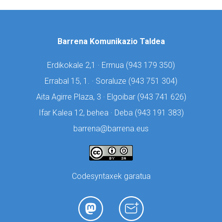
Barrena Komunikazio Taldea
Erdikokale 2,1 · Ermua (
943 179 350)
Errabal 15, 1. · Soraluze (
943 751 304)
Aita Agirre Plaza, 3 · Elgoibar (
943 741 626)
Ifar Kalea 12, behea · Deba (
943 191 383)
barrena@barrena.eus
Codesyntaxek garatua