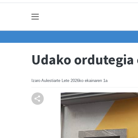
Udako ordutegia 
Izaro Aulestiarte Lete
2026ko ekainaren 1a