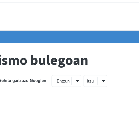
rismo bulegoan
Gehitu gaitzazu Googlen
Entzun
Itzuli