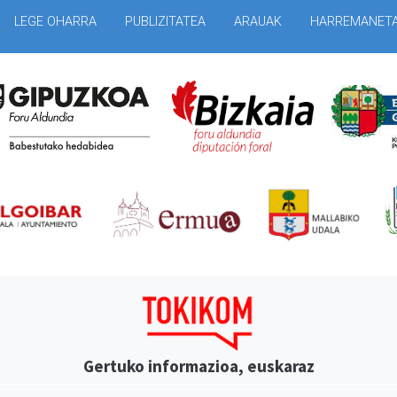
LEGE OHARRA
PUBLIZITATEA
ARAUAK
HARREMANET
Gertuko informazioa, euskaraz