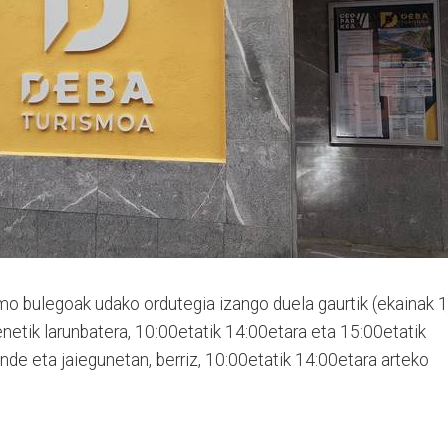
mo bulegoak udako ordutegia izango duela gaurtik (ekainak 1
enetik larunbatera, 10:00etatik 14:00etara eta 15:00etatik
nde eta jaiegunetan, berriz, 10:00etatik 14:00etara arteko