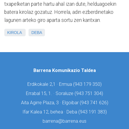
txapelketan parte hartu ahal izan dute, helduagoekin
batera kirolaz gozatuz. Horrela, adin ezberdinetako
lagunen arteko giro aparta sortu zen kantxan.
KIROLA
DEBA
Barrena Komunikazio Taldea
Erdikokale 2,1 · Ermua (
943 179 350)
Errabal 15, 1. · Soraluze (
943 751 304)
Aita Agirre Plaza, 3 · Elgoibar (
943 741 626)
Ifar Kalea 12, behea · Deba (
943 191 383)
barrena@barrena.eus