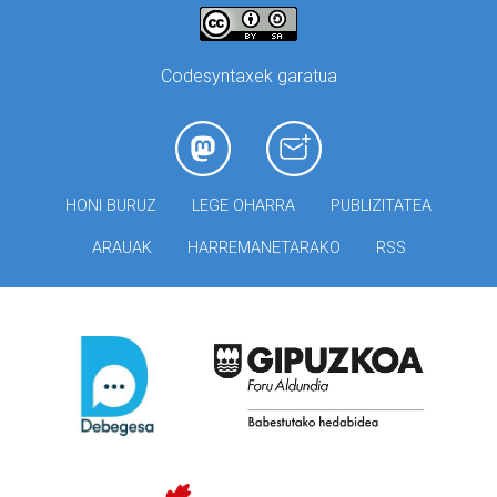
Codesyntaxek garatua
HONI BURUZ
LEGE OHARRA
PUBLIZITATEA
ARAUAK
HARREMANETARAKO
RSS