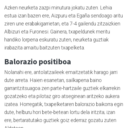
Azken neurketa zazpi minutura jokatu zuten. Lehia
estua izan bazen ere, Aizpuru eta Egaña sendoago aritu
ziren une erabakigarrietan, eta 7-4 gailendu zitzaizkien
Albizuri eta Furonesi. Gainera, txapeldunek meritu
handiko lorpena eskuratu zuten, neurketa guztiak
irabazita amaitu baitzuten txapelketa.
Balorazio positiboa
Nolanahi ere, antolatzaileek emaitzetatik harago jarri
dute arreta. Haien esanetan, sailkapena baino
garrantzitsuagoa zen parte-hartzaile guztiek elkarrekin
gozatzeko eta pilotaz giro atseginean aritzeko aukera
izatea. Horregatik, txapelketaren balorazio baikorra egin
dute, helburu hori bete-betean lortu dela iritzita; izan
ere, bertaratutako guztiek goiz ederraz gozatu zuten