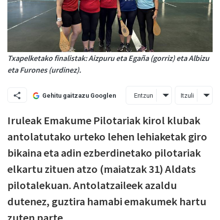
Txapelketako finalistak: Aizpuru eta Egaña (gorriz) eta Albizu
eta Furones (urdinez).
Entzun
Itzuli
Gehitu gaitzazu Googlen
Iruleak Emakume Pilotariak kirol klubak
antolatutako urteko lehen lehiaketak giro
bikaina eta adin ezberdinetako pilotariak
elkartu zituen atzo (maiatzak 31) Aldats
pilotalekuan. Antolatzaileek azaldu
dutenez, guztira hamabi emakumek hartu
zuten parte.