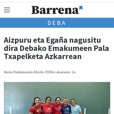
DEBA
Aizpuru eta Egaña nagusitu
dira Debako Emakumeen Pala
Txapelketa Azkarrean
Nerea Bedialauneta Alkorta
2026ko ekainaren 1a