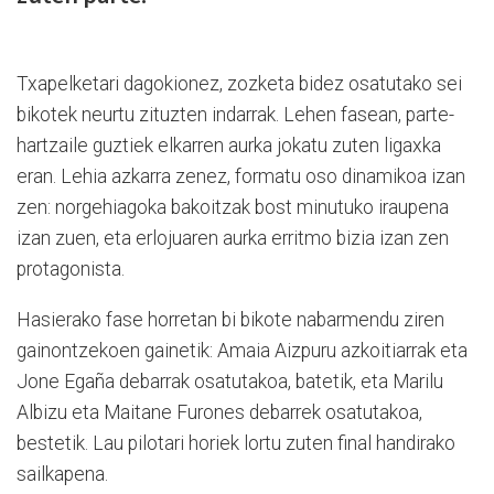
Txapelketari dagokionez, zozketa bidez osatutako sei
bikotek neurtu zituzten indarrak. Lehen fasean, parte-
hartzaile guztiek elkarren aurka jokatu zuten ligaxka
eran. Lehia azkarra zenez, formatu oso dinamikoa izan
zen: norgehiagoka bakoitzak bost minutuko iraupena
izan zuen, eta erlojuaren aurka erritmo bizia izan zen
protagonista.
Hasierako fase horretan bi bikote nabarmendu ziren
gainontzekoen gainetik: Amaia Aizpuru azkoitiarrak eta
Jone Egaña debarrak osatutakoa, batetik, eta Marilu
Albizu eta Maitane Furones debarrek osatutakoa,
bestetik. Lau pilotari horiek lortu zuten final handirako
sailkapena.