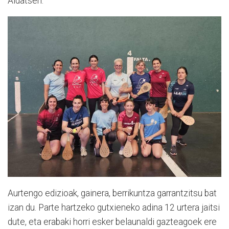
Aldatsen.
Aurtengo edizioak, gainera, berrikuntza garrantzitsu bat
izan du. Parte hartzeko gutxieneko adina 12 urtera jaitsi
dute, eta erabaki horri esker belaunaldi gazteagoek ere