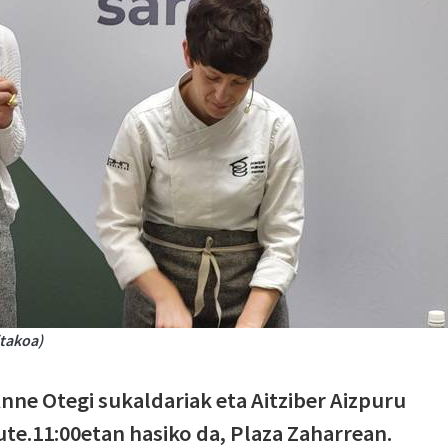
itakoa)
 Anne Otegi sukaldariak eta Aitziber Aizpuru
ute.11:00etan hasiko da, Plaza Zaharrean.