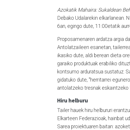
Azokatik Mahaira: Sukaldean Be
Debako Udalarekin elkarlanean. Nu
6an, egingo dute, 11:00etatik aur
Proposamenaren ardatza argia da: 
Antolatzaileen esanetan, tailerr
ikasiko dute, aldi berean dieta o
garaiko produktuak erabiliko dituz
kontsumo arduratsua sustatuz. Sai
gidatuko dute, "herritarrei eguner
antolatzeko tresnak eskaintzeko 
Hiru helburu
Tailer hauek hiru helbururi eran
Elkarteen Federazioak, hainbat u
Sarea proiektuaren baitan: azoket