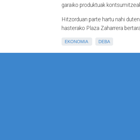
garaiko produktuak kontsumitzeak
Hitzorduan parte hartu nahi duten
hasterako Plaza Zaharrera bertara
EKONOMIA
DEBA