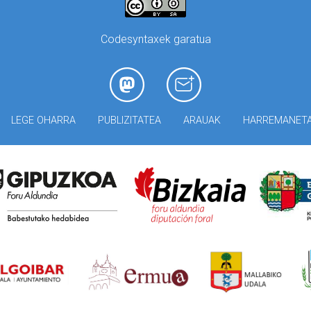
Codesyntaxek garatua
LEGE OHARRA
PUBLIZITATEA
ARAUAK
HARREMANET