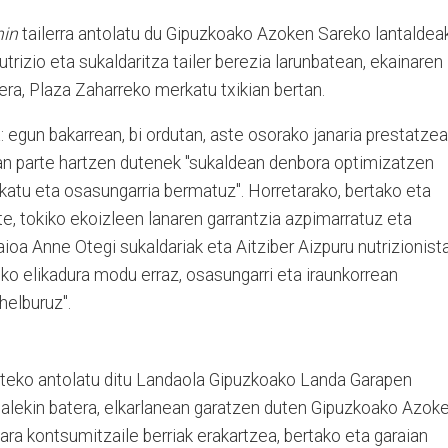
hin
tailerra antolatu du Gipuzkoako Azoken Sareko lantaldea
trizio eta sukaldaritza tailer berezia larunbatean, ekainaren
rera, Plaza Zaharreko merkatu txikian bertan.
egun bakarrean, bi ordutan, aste osorako janaria prestatzea
ean parte hartzen dutenek "sukaldean denbora optimizatzen
rekatu eta osasungarria bermatuz". Horretarako, bertako eta
te, tokiko ekoizleen lanaren garrantzia azpimarratuz eta
oa Anne Otegi sukaldariak eta Aitziber Aizpuru nutrizionist
oko elikadura modu erraz, osasungarri eta iraunkorrean
helburuz".
tzuteko antolatu ditu Landaola Gipuzkoako Landa Garapen
dalekin batera, elkarlanean garatzen duten Gipuzkoako Azok
ara kontsumitzaile berriak erakartzea, bertako eta garaian