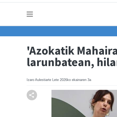
'Azokatik Mahaira
larunbatean, hil
Izaro Aulestiarte Lete
2026ko ekainaren 3a