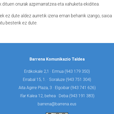
 dituen onurak azpimarratzea eta xahuketa ekiditea.
ek ez dute aldez aurretik izena eman beharrik izango, saioa
tu besterik ez dute.
Barrena Komunikazio Taldea
Erdikokale 2,1 · Ermua (
943 179 350)
Errabal 15, 1. · Soraluze (
943 751 304)
Aita Agirre Plaza, 3 · Elgoibar (
943 741 626)
Ifar Kalea 12, behea · Deba (
943 191 383)
barrena@barrena.eus