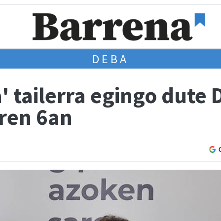
DEBA
' tailerra egingo dute
aren 6an