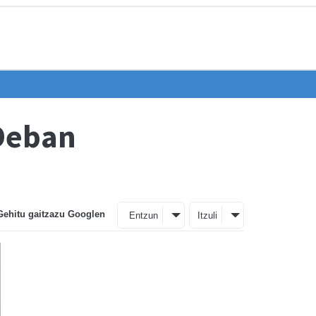
 Deban
Gehitu gaitzazu Googlen
Entzun
Itzuli