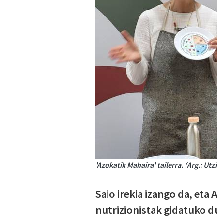
'Azokatik Mahaira' tailerra. (Arg.: Utz
Saio irekia izango da, eta
nutrizionistak gidatuko d