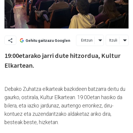
Entzun
Itzuli
Gehitu gaitzazu Googlen
19:00etarako jarri dute hitzordua, Kultur
Elkartean.
Debako Zuhatza elkarteak bazkideen batzarra deitu du
gaurko, ostirala, Kultur Elkartean. 19:00etan hasiko da
bilera, eta iazko jardunaz, aurtengo erronkez, diru-
kontuez eta zuzendaritzako aldaketaz ariko dira,
besteak beste, hizketan.