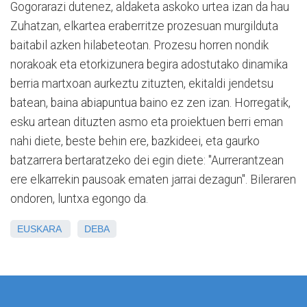
Gogorarazi dutenez, aldaketa askoko urtea izan da hau
Zuhatzan, elkartea eraberritze prozesuan murgilduta
baitabil azken hilabeteotan. Prozesu horren nondik
norakoak eta etorkizunera begira adostutako dinamika
berria martxoan aurkeztu zituzten, ekitaldi jendetsu
batean, baina abiapuntua baino ez zen izan. Horregatik,
esku artean dituzten asmo eta proiektuen berri eman
nahi diete, beste behin ere, bazkideei, eta gaurko
batzarrera bertaratzeko dei egin diete: "Aurrerantzean
ere elkarrekin pausoak ematen jarrai dezagun". Bileraren
ondoren, luntxa egongo da.
EUSKARA
DEBA