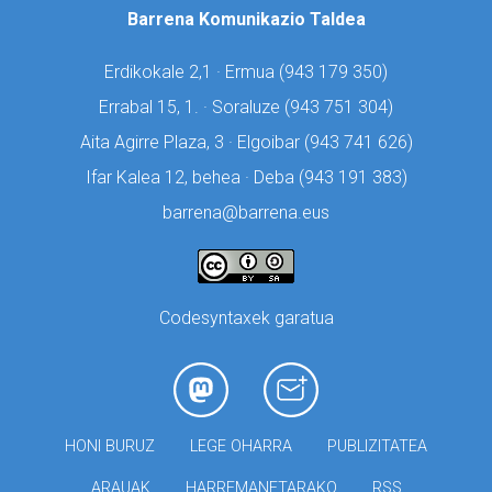
Barrena Komunikazio Taldea
Erdikokale 2,1 · Ermua (
943 179 350)
Errabal 15, 1. · Soraluze (
943 751 304)
Aita Agirre Plaza, 3 · Elgoibar (
943 741 626)
Ifar Kalea 12, behea · Deba (
943 191 383)
barrena@barrena.eus
Codesyntaxek garatua
HONI BURUZ
LEGE OHARRA
PUBLIZITATEA
ARAUAK
HARREMANETARAKO
RSS