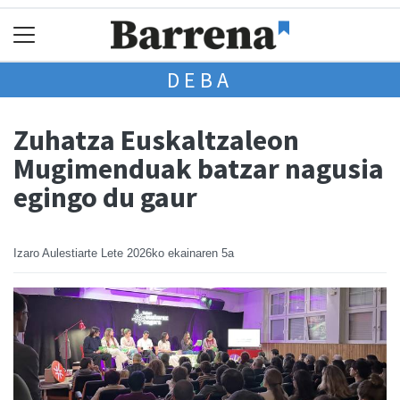
DEBA
Zuhatza Euskaltzaleon
Mugimenduak batzar nagusia
egingo du gaur
Izaro Aulestiarte Lete
2026ko ekainaren 5a