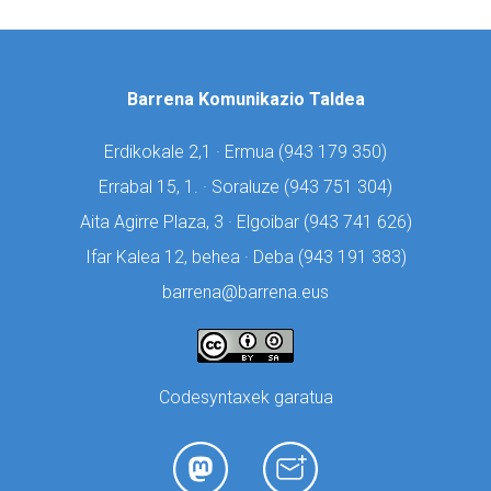
Barrena Komunikazio Taldea
Erdikokale 2,1 · Ermua (
943 179 350)
Errabal 15, 1. · Soraluze (
943 751 304)
Aita Agirre Plaza, 3 · Elgoibar (
943 741 626)
Ifar Kalea 12, behea · Deba (
943 191 383)
barrena@barrena.eus
Codesyntaxek garatua