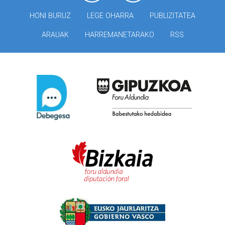
HONI BURUZ
LEGE OHARRA
PUBLIZITATEA
ARAUAK
HARREMANETARAKO
RSS