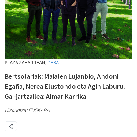
PLAZA ZAHARREAN,
DEBA
Bertsolariak: Maialen Lujanbio, Andoni
Egaña, Nerea Elustondo eta Agin Laburu.
Gai-jartzailea: Aimar Karrika.
Hizkuntza:
EUSKARA