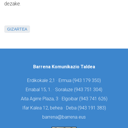
dezake.
GIZARTEA
Barrena Komunikazio Taldea
Erdikokale 2,1 · Ermua (
943 179 350)
Errabal 15, 1. · Soraluze (
943 751 304)
Aita Agirre Plaza, 3 · Elgoibar (
943 741 626)
Ifar Kalea 12, behea · Deba (
943 191 383)
barrena@barrena.eus