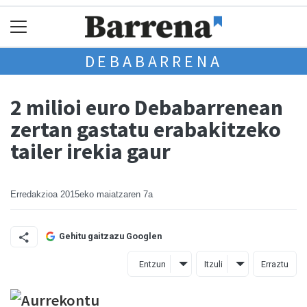
DEBABARRENA
2 milioi euro Debabarrenean
zertan gastatu erabakitzeko
tailer irekia gaur
Erredakzioa
2015eko maiatzaren 7a
Gehitu gaitzazu Googlen
Entzun
Itzuli
Erraztu