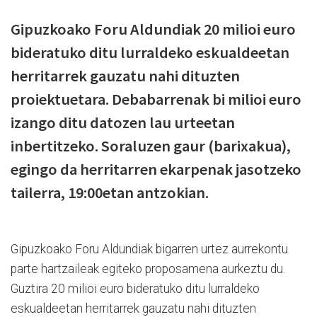
Gipuzkoako Foru Aldundiak 20 milioi euro
bideratuko ditu lurraldeko eskualdeetan
herritarrek gauzatu nahi dituzten
proiektuetara. Debabarrenak bi milioi euro
izango ditu datozen lau urteetan
inbertitzeko. Soraluzen gaur (barixakua),
egingo da herritarren ekarpenak jasotzeko
tailerra, 19:00etan antzokian.
Gipuzkoako Foru Aldundiak bigarren urtez aurrekontu
parte hartzaileak egiteko proposamena aurkeztu du.
Guztira 20 milioi euro bideratuko ditu lurraldeko
eskualdeetan herritarrek gauzatu nahi dituzten