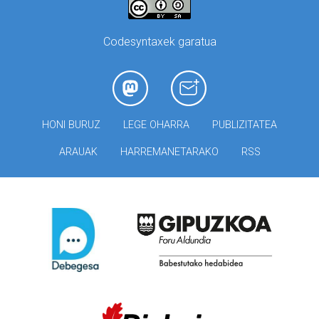
Codesyntaxek garatua
HONI BURUZ
LEGE OHARRA
PUBLIZITATEA
ARAUAK
HARREMANETARAKO
RSS