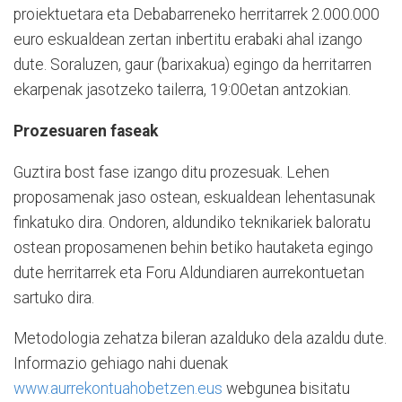
proiektuetara eta Debabarreneko herritarrek 2.000.000
euro eskualdean zertan inbertitu erabaki ahal izango
dute. Soraluzen, gaur (barixakua) egingo da herritarren
ekarpenak jasotzeko tailerra, 19:00etan antzokian.
Prozesuaren faseak
Guztira bost fase izango ditu prozesuak. Lehen
proposamenak jaso ostean, eskualdean lehentasunak
finkatuko dira. Ondoren, aldundiko teknikariek baloratu
ostean proposamenen behin betiko hautaketa egingo
dute herritarrek eta Foru Aldundiaren aurrekontuetan
sartuko dira.
Metodologia zehatza bileran azalduko dela azaldu dute.
Informazio gehiago nahi duenak
www.aurrekontuahobetzen.eus
webgunea bisitatu