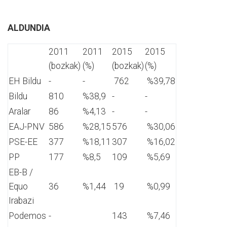
ALDUNDIA
2011
2011
2015
2015
(bozkak)
(%)
(bozkak)
(%)
EH Bildu
-
-
762
%39,78
Bildu
810
%38,9
-
-
Aralar
86
%4,13
-
-
EAJ-PNV
586
%28,15
576
%30,06
PSE-EE
377
%18,11
307
%16,02
PP
177
%8,5
109
%5,69
EB-B /
Equo
36
%1,44
19
%0,99
Irabazi
Podemos
-
143
%7,46