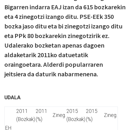
Bigarren indarra EAJ izan da 615 bozkarekin
eta 4 zinegotzi izango ditu. PSE-EEk 350
bozka jaso ditu eta bi zinegotzi izango ditu
eta PPk 80 bozkarekin zinegotzirik ez.
Udalerako bozketan apenas dagoen
aldaketarik 2011ko datuetatik
oraingoetara. Alderdi popularraren
jeitsiera da daturik nabarmenena.
UDALA
2011
2011
2015
2015
Zineg.
Zineg.
(Bozkak)
(%)
(Bozkak)
(%)
EH