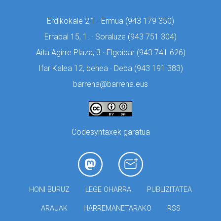
Erdikokale 2,1 · Ermua (
943 179 350)
Errabal 15, 1. · Soraluze (
943 751 304)
Aita Agirre Plaza, 3 · Elgoibar (
943 741 626)
Ifar Kalea 12, behea · Deba (
943 191 383)
barrena@barrena.eus
Codesyntaxek garatua
HONI BURUZ
LEGE OHARRA
PUBLIZITATEA
ARAUAK
HARREMANETARAKO
RSS