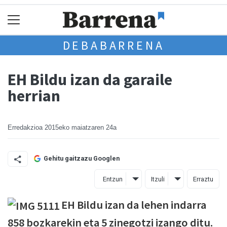
DEBABARRENA
EH Bildu izan da garaile
herrian
Erredakzioa
2015eko maiatzaren 24a
Gehitu gaitzazu Googlen
Entzun
Itzuli
Erraztu
EH Bildu izan da lehen indarra
858 bozkarekin eta 5 zinegotzi izango ditu.