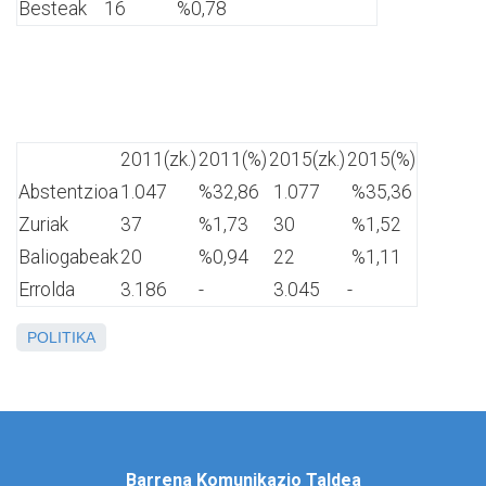
Besteak
16
%0,78
2011(zk.)
2011(%)
2015(zk.)
2015(%)
Abstentzioa
1.047
%32,86
1.077
%35,36
Zuriak
37
%1,73
30
%1,52
Baliogabeak
20
%0,94
22
%1,11
Errolda
3.186
-
3.045
-
POLITIKA
Barrena Komunikazio Taldea