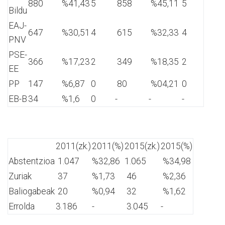
880
%41,43
5
858
%45,11
5
Bildu
EAJ-
647
%30,51
4
615
%32,33
4
PNV
PSE-
366
%17,23
2
349
%18,35
2
EE
PP
147
%6,87
0
80
%04,21
0
EB-B
34
%1,6
0
-
-
-
2011(zk.)
2011(%)
2015(zk.)
2015(%)
Abstentzioa
1.047
%32,86
1.065
%34,98
Zuriak
37
%1,73
46
%2,36
Baliogabeak
20
%0,94
32
%1,62
Errolda
3.186
-
3.045
-