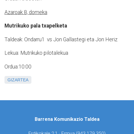
Azaroak 8, domeka
Mutrikuko pala txapelketa
Taldeak: Ondarru1 vs Jon Gallastegi eta Jon Heriz
Lekua: Mutrikuko pilotalekua
Ordua:10:00
GIZARTEA
Barrena Komunikazio Taldea
Erdikokale 2,1 · Ermua (
943 179 350)