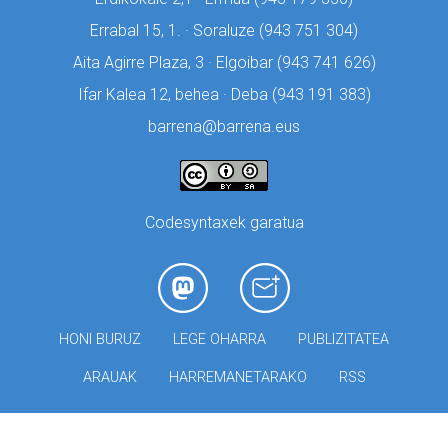
Errabal 15, 1. · Soraluze (
943 751 304)
Aita Agirre Plaza, 3 · Elgoibar (
943 741 626)
Ifar Kalea 12, behea · Deba (
943 191 383)
barrena@barrena.eus
Codesyntaxek garatua
HONI BURUZ
LEGE OHARRA
PUBLIZITATEA
ARAUAK
HARREMANETARAKO
RSS