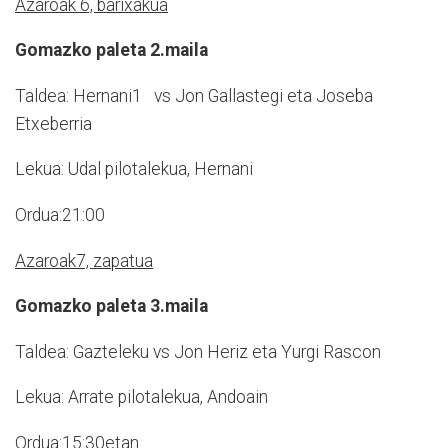
Azaroak 6, barixakua
Gomazko paleta 2.maila
Taldea: Hernani1 vs Jon Gallastegi eta Joseba
Etxeberria
Lekua: Udal pilotalekua, Hernani
Ordua:21:00
Azaroak7, zapatua
Gomazko paleta 3.maila
Taldea: Gazteleku vs Jon Heriz eta Yurgi Rascon
Lekua: Arrate pilotalekua, Andoain
Ordua:15:30etan