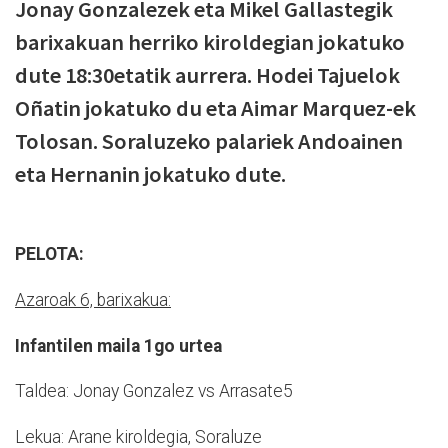
Jonay Gonzalezek eta Mikel Gallastegik
barixakuan herriko kiroldegian jokatuko
dute 18:30etatik aurrera. Hodei Tajuelok
Oñatin jokatuko du eta Aimar Marquez-ek
Tolosan. Soraluzeko palariek Andoainen
eta Hernanin jokatuko dute.
PELOTA:
Azaroak 6, barixakua:
Infantilen maila 1go urtea
Taldea: Jonay Gonzalez vs Arrasate5
Lekua: Arane kiroldegia, Soraluze