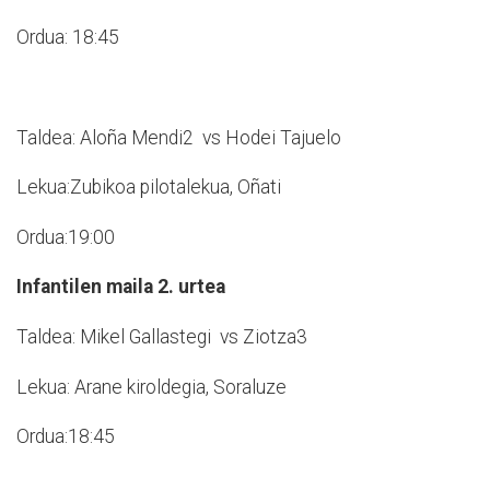
Ordua: 18:45
Taldea: Aloña Mendi2 vs Hodei Tajuelo
Lekua:Zubikoa pilotalekua, Oñati
Ordua:19:00
Infantilen maila 2. urtea
Taldea: Mikel Gallastegi vs Ziotza3
Lekua: Arane kiroldegia, Soraluze
Ordua:18:45