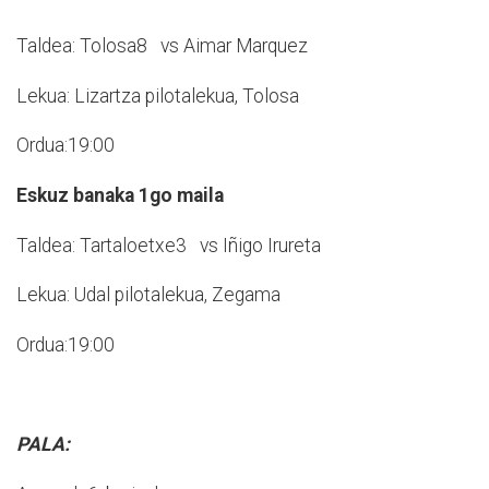
Taldea: Tolosa8 vs Aimar Marquez
Lekua: Lizartza pilotalekua, Tolosa
Ordua:19:00
Eskuz banaka 1go maila
Taldea: Tartaloetxe3 vs Iñigo Irureta
Lekua: Udal pilotalekua, Zegama
Ordua:19:00
PALA: