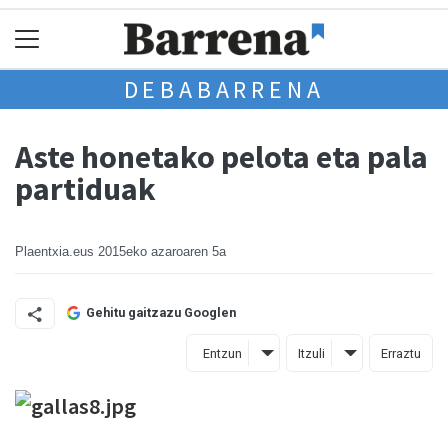
DEBABARRENA
Aste honetako pelota eta pala
partiduak
Plaentxia.eus
2015eko azaroaren 5a
Gehitu gaitzazu Googlen
Entzun
Itzuli
Erraztu