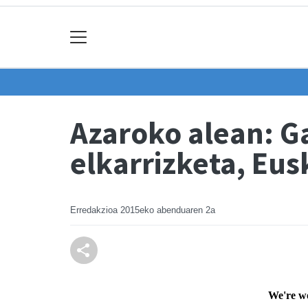
Azaroko alean: G
elkarrizketa, Eu
Erredakzioa
2015eko abenduaren 2a