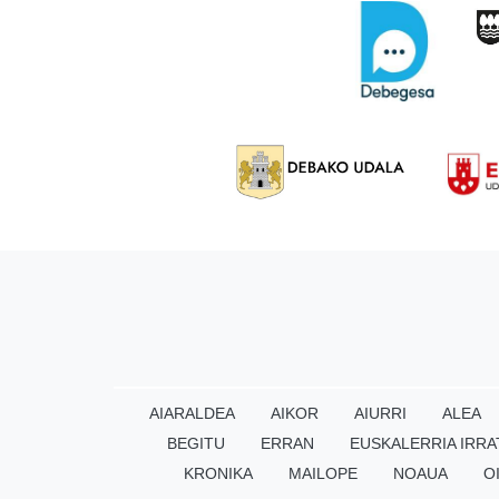
AIARALDEA
AIKOR
AIURRI
ALEA
BEGITU
ERRAN
EUSKALERRIA IRRA
KRONIKA
MAILOPE
NOAUA
O