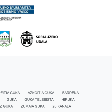
EITIA GUKA
AZKOITIA GUKA
BARRENA
GUKA
GUKA TELEBISTA
HIRUKA
Z GUKA
ZUMAIA GUKA
28 KANALA