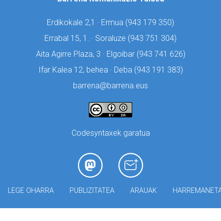
Erdikokale 2,1 · Ermua (
943 179 350)
Errabal 15, 1. · Soraluze (
943 751 304)
Aita Agirre Plaza, 3 · Elgoibar (
943 741 626)
Ifar Kalea 12, behea · Deba (
943 191 383)
barrena@barrena.eus
Codesyntaxek garatua
LEGE OHARRA
PUBLIZITATEA
ARAUAK
HARREMANET