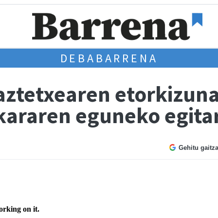
DEBABARRENA
aztetxearen etorkizuna
skararen eguneko egita
Gehitu gaitz