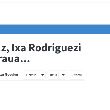
z, Ixa Rodriguezi
raua...
azu Googlen
Entzun
Itzuli
Erraztu