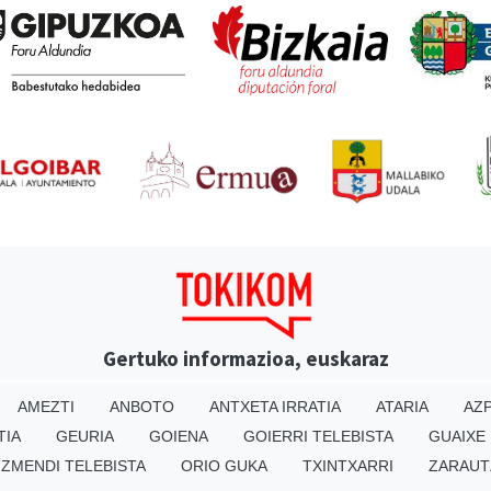
Gertuko informazioa, euskaraz
AMEZTI
ANBOTO
ANTXETA IRRATIA
ATARIA
AZP
TIA
GEURIA
GOIENA
GOIERRI TELEBISTA
GUAIXE
IZMENDI TELEBISTA
ORIO GUKA
TXINTXARRI
ZARAUT