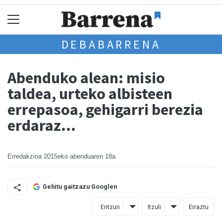
DEBABARRENA
Abenduko alean: misio
taldea, urteko albisteen
errepasoa, gehigarri berezia
erdaraz...
Erredakzioa
2015eko abenduaren 18a
Gehitu gaitzazu Googlen
Entzun
Itzuli
Erraztu