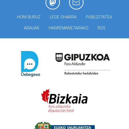
HONI BURUZ
LEGE OHARRA
PUBLIZITATEA
ARAUAK
HARREMANETARAKO
RSS