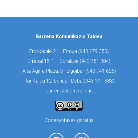
Barrena Komunikazio Taldea
Erdikokale 2,1 · Ermua (
943 179 350)
Errabal 15, 1. · Soraluze (
943 751 304)
Aita Agirre Plaza, 3 · Elgoibar (
943 741 626)
Ifar Kalea 12, behea · Deba (
943 191 383)
barrena@barrena.eus
Codesyntaxek garatua