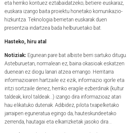
eta herriko kontuez eztabaidatzeko; betiere euskaraz,
euskara izango baita proiektu honetako komunikazio-
hizkuntza. Teknologia berrietan euskarak duen
presentzia indartzea bada helburuetako bat.
Hasteko, hiru atal
Notiziak:
Egunean pare bat albiste berri sartuko ditugu.
Asteburuetan, normalean ez, baina okasioak eskatzen
duenean ez diogu lanari atzea emango. Herritarra
informazioaren hartzaile ez ezik, informazio igorle eta
iritzi sortzaile denez, herriko eragile ezberdinak (kultur
taldeak, kirol taldeak…) izango dira informazioaz atari
hau elikatuko dutenak. Adibidez, pilota txapelketako
jarraipen eguneratua egingo da, hauteskundeetako
zerrenda, hautagai eta elkarrizketak jasoko dira…