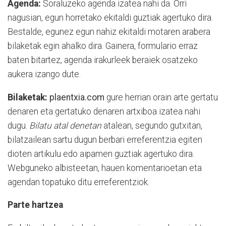
Agenda:
Soraluzeko agenda izatea nahi da. Orri
nagusian, egun horretako ekitaldi guztiak agertuko dira.
Bestalde, egunez egun nahiz ekitaldi motaren arabera
bilaketak egin ahalko dira. Gainera, formulario erraz
baten bitartez, agenda irakurleek beraiek osatzeko
aukera izango dute.
Bilaketak:
plaentxia.com
gure herrian orain arte gertatu
denaren eta gertatuko denaren artxiboa izatea nahi
dugu.
Bilatu atal denetan
atalean, segundo gutxitan,
bilatzailean sartu dugun berbari erreferentzia egiten
dioten artikulu edo aipamen guztiak agertuko dira.
Webguneko albisteetan, hauen komentarioetan eta
agendan topatuko ditu erreferentziok.
Parte hartzea