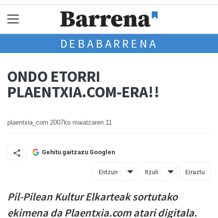
DEBABARRENA
ONDO ETORRI
PLAENTXIA.COM-ERA!!
plaentxia_com
2007ko maiatzaren 11
Gehitu gaitzazu Googlen
Entzun
Itzuli
Erraztu
Pil-Pilean Kultur Elkarteak sortutako
ekimena da Plaentxia.com atari digitala.