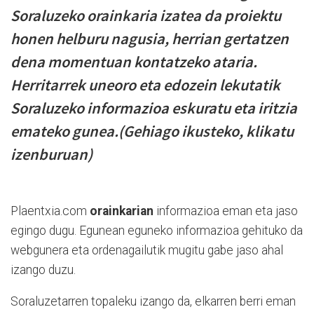
Soraluzeko orainkaria izatea da proiektu
honen helburu nagusia, herrian gertatzen
dena momentuan kontatzeko ataria.
Herritarrek uneoro eta edozein lekutatik
Soraluzeko informazioa eskuratu eta iritzia
emateko gunea.(Gehiago ikusteko, klikatu
izenburuan)
Plaentxia.com
orainkarian
informazioa eman eta jaso
egingo dugu. Egunean eguneko informazioa gehituko da
webgunera eta ordenagailutik mugitu gabe jaso ahal
izango duzu.
Soraluzetarren topaleku izango da, elkarren berri eman