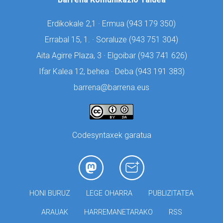
Erdikokale 2,1 · Ermua (
943 179 350)
Errabal 15, 1. · Soraluze (
943 751 304)
Aita Agirre Plaza, 3 · Elgoibar (
943 741 626)
Ifar Kalea 12, behea · Deba (
943 191 383)
barrena@barrena.eus
Codesyntaxek garatua
HONI BURUZ
LEGE OHARRA
PUBLIZITATEA
ARAUAK
HARREMANETARAKO
RSS