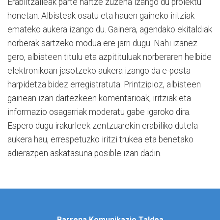
Erabiltzaileak parte hartze zuzena izango du proiektu
honetan. Albisteak osatu eta hauen gaineko iritziak
emateko aukera izango du. Gainera, agendako ekitaldiak
norberak sartzeko modua ere jarri dugu. Nahi izanez
gero, albisteen titulu eta azpitituluak norberaren helbide
elektronikoan jasotzeko aukera izango da e-posta
harpidetza bidez erregistratuta. Printzipioz, albisteen
gainean izan daitezkeen komentarioak, iritziak eta
informazio osagarriak moderatu gabe igaroko dira.
Espero dugu irakurleek zentzuarekin erabiliko dutela
aukera hau, errespetuzko iritzi trukea eta benetako
adierazpen askatasuna posible izan dadin.
Barrena Komunikazio Taldea