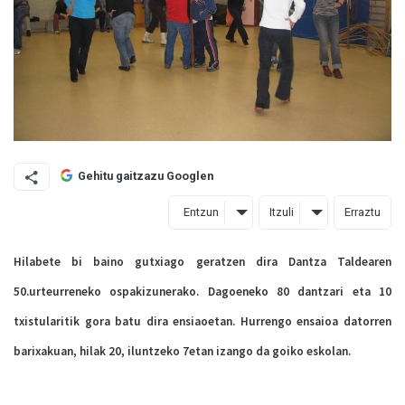
Gehitu gaitzazu Googlen
Entzun
Itzuli
Erraztu
Hilabete bi baino gutxiago geratzen dira Dantza Taldearen
50.urteurreneko ospakizunerako. Dagoeneko 80 dantzari eta 10
txistularitik gora batu dira ensiaoetan. Hurrengo ensaioa datorren
barixakuan, hilak 20, iluntzeko 7etan izango da goiko eskolan.