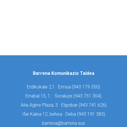
Barrena Komunikazio Taldea
Erdikokale 2,1 · Ermua (
943 179 350)
Errabal 15, 1. · Soraluze (
943 751 304)
Aita Agirre Plaza, 3 · Elgoibar (
943 741 626)
Ifar Kalea 12, behea · Deba (
943 191 383)
barrena@barrena.eus