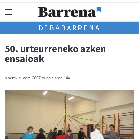
DEBABARRENA
50. urteurreneko azken
ensaioak
plaentxia_com
2007ko apirilaren 14a