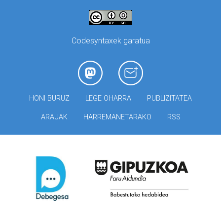
Codesyntaxek garatua
HONI BURUZ
LEGE OHARRA
PUBLIZITATEA
ARAUAK
HARREMANETARAKO
RSS