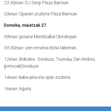
23:30etan:
DJ Sergi Plaza Barrixan.
03etan:
Oparien zozketa Plaza Barrixan.
Domeka, maiatzak 27
09etan:
gosaria Mendizabal Okindegian.
09:30etan:
izen ematea Bolia tabernan.
12etan:
Ibilbidea
:
Soraluze, Txurruka, San Andres,
(pintxoak)Soraluze.
14etan:
baba-jana eta opari zozketa.
16etan:
Agurra.