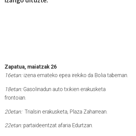
izango dituzte.
Zapatua, maiatzak 26
16etan:
izena emateko epea irekiko da Bolia tabernan.
18etan:
Gasolinadun auto txikien erakusketa
frontoian.
20etan:
Trialsin erakusketa, Plaza Zaharrean.
22etan:
partaideentzat afaria Edurtzan.