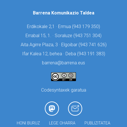
Barrena Komunikazio Taldea
Erdikokale 2,1 · Ermua (
943 179 350)
Errabal 15, 1. · Soraluze (
943 751 304)
Aita Agirre Plaza, 3 · Elgoibar (
943 741 626)
Ifar Kalea 12, behea · Deba (
943 191 383)
barrena@barrena.eus
Codesyntaxek garatua
HONI BURUZ
LEGE OHARRA
PUBLIZITATEA