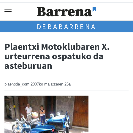
DEBABARRENA
Plaentxi Motoklubaren X.
urteurrena ospatuko da
asteburuan
plaentxia_com
2007ko maiatzaren 25a