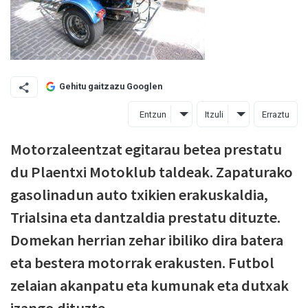
Gehitu gaitzazu Googlen
Entzun
Itzuli
Erraztu
Motorzaleentzat egitarau betea prestatu
du Plaentxi Motoklub taldeak. Zapaturako
gasolinadun auto txikien erakuskaldia,
Trialsina eta dantzaldia prestatu dituzte.
Domekan herrian zehar ibiliko dira batera
eta bestera motorrak erakusten. Futbol
zelaian akanpatu eta kumunak eta dutxak