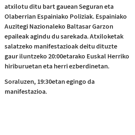
atxilotu ditu bart gauean Seguran eta
Olaberrian Espainiako Poliziak. Espainiako
Auzitegi Nazionaleko Baltasar Garzon
epaileak agindu du sarekada. Atxiloketak
salatzeko manifestazioak deitu dituzte
gaur iluntzeko 20:00etarako Euskal Herriko
hiriburuetan eta herri ezberdinetan.
Soraluzen, 19:30etan egingo da
manifestazioa.