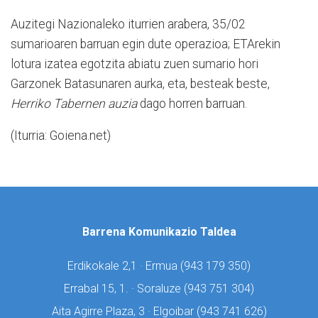
Auzitegi Nazionaleko iturrien arabera, 35/02
sumarioaren barruan egin dute operazioa; ETArekin
lotura izatea egotzita abiatu zuen sumario hori
Garzonek Batasunaren aurka, eta, besteak beste,
Herriko Tabernen auzia
dago horren barruan.
(Iturria: Goiena.net)
Barrena Komunikazio Taldea
Erdikokale 2,1 · Ermua (
943 179 350)
Errabal 15, 1. · Soraluze (
943 751 304)
Aita Agirre Plaza, 3 · Elgoibar (
943 741 626)