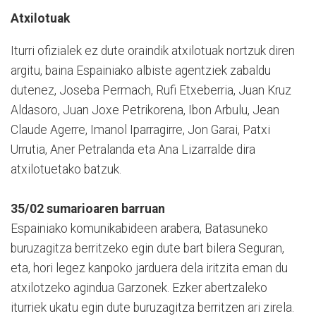
Atxilotuak
Iturri ofizialek ez dute oraindik atxilotuak nortzuk diren
argitu, baina Espainiako albiste agentziek zabaldu
dutenez, Joseba Permach, Rufi Etxeberria, Juan Kruz
Aldasoro, Juan Joxe Petrikorena, Ibon Arbulu, Jean
Claude Agerre, Imanol Iparragirre, Jon Garai, Patxi
Urrutia, Aner Petralanda eta Ana Lizarralde dira
atxilotuetako batzuk.
35/02 sumarioaren barruan
Espainiako komunikabideen arabera, Batasuneko
buruzagitza berritzeko egin dute bart bilera Seguran,
eta, hori legez kanpoko jarduera dela iritzita eman du
atxilotzeko agindua Garzonek. Ezker abertzaleko
iturriek ukatu egin dute buruzagitza berritzen ari zirela.