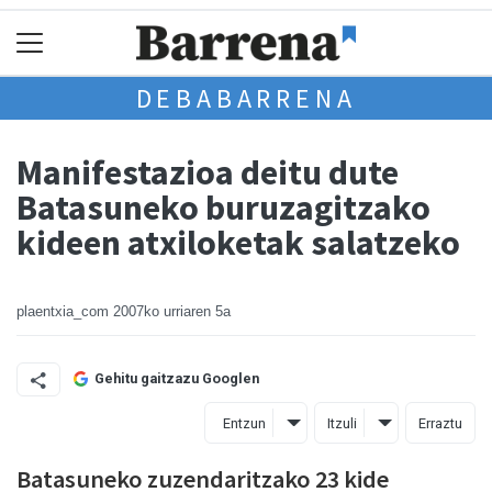
DEBABARRENA
Manifestazioa deitu dute
Batasuneko buruzagitzako
kideen atxiloketak salatzeko
plaentxia_com
2007ko urriaren 5a
Gehitu gaitzazu Googlen
Entzun
Itzuli
Erraztu
Batasuneko zuzendaritzako 23 kide