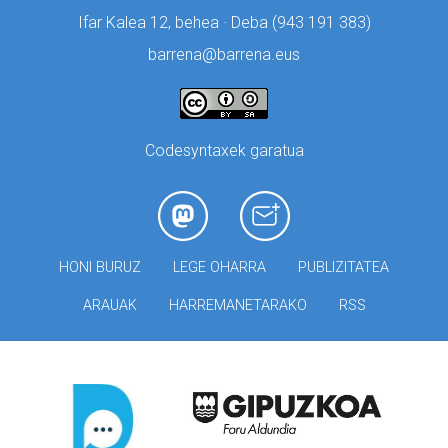
Ifar Kalea 12, behea · Deba (
943 191 383)
barrena@barrena.eus
Codesyntaxek garatua
HONI BURUZ
LEGE OHARRA
PUBLIZITATEA
ARAUAK
HARREMANETARAKO
RSS